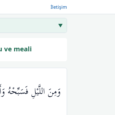
İletişim
▼
u ve meali
وَمِنَ اللَّيْلِ فَسَبِّحْهُ وَأ