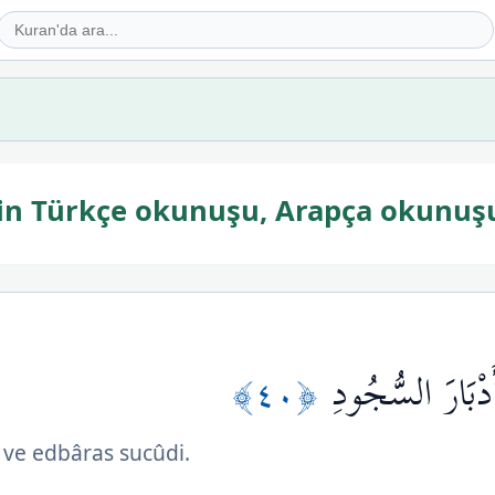
etin Türkçe okunuşu, Arapça okunuş
﴿٤٠﴾
َدْبَارَ السُّجُودِ
u ve edbâras sucûdi.