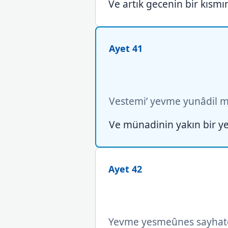
Ve artık gecenin bir kısmı
Ayet 41
Vestemi’ yevme yunâdil m
Ve münadinin yakın bir ye
Ayet 42
Yevme yesmeûnes sayhate b