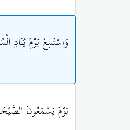
وَاسْتَمِعْ يَوْمَ يُنَادِ الْ
يَوْمَ يَسْمَعُونَ الصَّيْحَة