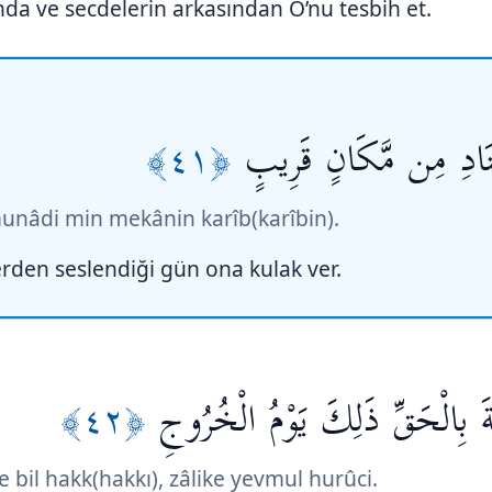
nda ve secdelerin arkasından O’nu tesbih et.
﴿٤١﴾
مُنَادِ مِن مَّكَانٍ قَرِيبٍ
unâdi min mekânin karîb(karîbin).
rden seslendiği gün ona kulak ver.
﴿٤٢﴾
َ بِالْحَقِّ ذَلِكَ يَوْمُ الْخُرُوجِ
il hakk(hakkı), zâlike yevmul hurûci.