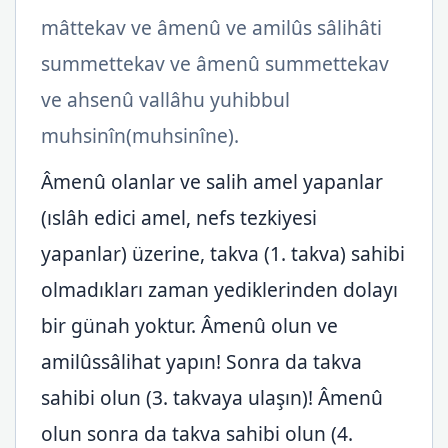
mâttekav ve âmenû ve amilûs sâlihâti
summettekav ve âmenû summettekav
ve ahsenû vallâhu yuhibbul
muhsinîn(muhsinîne).
Âmenû olanlar ve salih amel yapanlar
(ıslâh edici amel, nefs tezkiyesi
yapanlar) üzerine, takva (1. takva) sahibi
olmadıkları zaman yediklerinden dolayı
bir günah yoktur. Âmenû olun ve
amilûssâlihat yapın! Sonra da takva
sahibi olun (3. takvaya ulaşın)! Âmenû
olun sonra da takva sahibi olun (4.