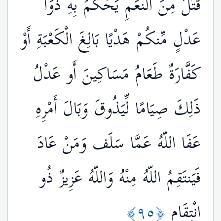
قَتَلَ مِنَ النَّعَمِ يَحْكُمُ بِهِ ذَوَا
عَدْلٍ مِّنكُمْ هَدْيًا بَالِغَ الْكَعْبَةِ أَوْ
كَفَّارَةٌ طَعَامُ مَسَاكِينَ أَو عَدْلُ
ذَلِكَ صِيَامًا لِّيَذُوقَ وَبَالَ أَمْرِهِ
عَفَا اللّهُ عَمَّا سَلَف وَمَنْ عَادَ
فَيَنتَقِمُ اللّهُ مِنْهُ وَاللّهُ عَزِيزٌ ذُو
﴿٩٥﴾
انْتِقَامٍ