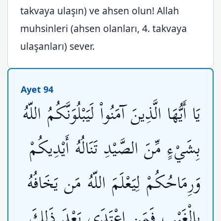
takvaya ulaşın) ve ahsen olun! Allah
muhsinleri (ahsen olanları, 4. takvaya
ulaşanları) sever.
Ayet 94
يَا أَيُّهَا الَّذِينَ آمَنُواْ لَيَبْلُوَنَّكُمُ اللّهُ
بِشَيْءٍ مِّنَ الصَّيْدِ تَنَالُهُ أَيْدِيكُمْ
وَرِمَاحُكُمْ لِيَعْلَمَ اللّهُ مَن يَخَافُهُ
بِالْغَيْبِ فَمَنِ اعْتَدَى بَعْدَ ذَلِكَ