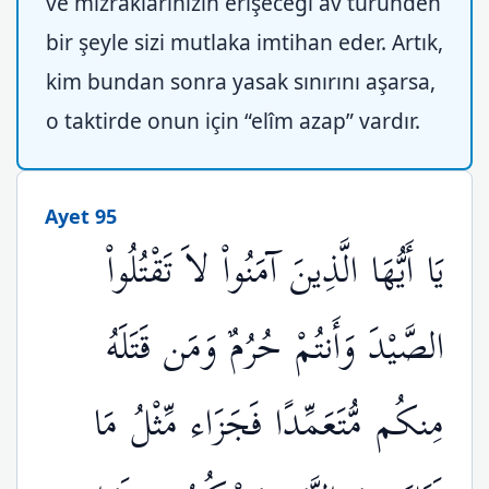
ve mızraklarınızın erişeceği av türünden
bir şeyle sizi mutlaka imtihan eder. Artık,
kim bundan sonra yasak sınırını aşarsa,
o taktirde onun için “elîm azap” vardır.
Ayet 95
يَا أَيُّهَا الَّذِينَ آمَنُواْ لاَ تَقْتُلُواْ
الصَّيْدَ وَأَنتُمْ حُرُمٌ وَمَن قَتَلَهُ
مِنكُم مُّتَعَمِّدًا فَجَزَاء مِّثْلُ مَا