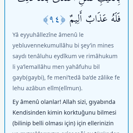
﴿٩٤﴾
فَلَهُ عَذَابٌ أَلِيمٌ
Yâ eyyuhâllezîne âmenû le
yebluvennekumullâhu bi şey’in mines
saydı tenâluhu eydîkum ve rimâhukum
li ya’lemallâhu men yahâfuhu bil
gayb(gaybi), fe meni’tedâ ba’de zâlike fe
lehu azâbun elîm(elîmun).
Ey âmenû olanlar! Allah sizi, gıyabında
Kendisinden kimin korktuğunu bilmesi
(bilinip belli olması için) için ellerinizin