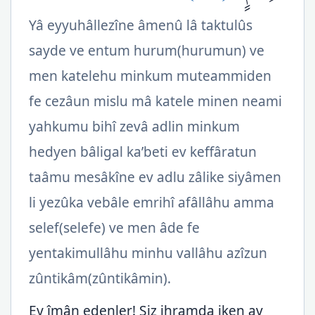
Yâ eyyuhâllezîne âmenû lâ taktulûs
sayde ve entum hurum(hurumun) ve
men katelehu minkum muteammiden
fe cezâun mislu mâ katele minen neami
yahkumu bihî zevâ adlin minkum
hedyen bâligal ka’beti ev keffâratun
taâmu mesâkîne ev adlu zâlike siyâmen
li yezûka vebâle emrihî afâllâhu amma
selef(selefe) ve men âde fe
yentakimullâhu minhu vallâhu azîzun
zûntikâm(zûntikâmin).
Ey îmân edenler! Siz ihramda iken av