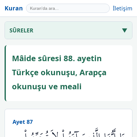
Kuran
İletişim
SÛRELER
▼
Mâide sûresi 88. ayetin
Türkçe okunuşu, Arapça
okunuşu ve meali
Ayet 87