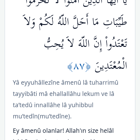
يَا أَيُّهَا الَّذِينَ آمَنُواْ لاَ تُحَرِّمُواْ
طَيِّبَاتِ مَا أَحَلَّ اللّهُ لَكُمْ وَلاَ
تَعْتَدُواْ إِنَّ اللّهَ لاَ يُحِبُّ
﴿٨٧﴾
الْمُعْتَدِينَ
Yâ eyyuhâllezîne âmenû lâ tuharrimû
tayyibâti mâ ehallallâhu lekum ve lâ
ta’tedû innallâhe lâ yuhibbul
mu’tedîn(mu’tedîne).
Ey âmenû olanlar! Allah'ın size helâl