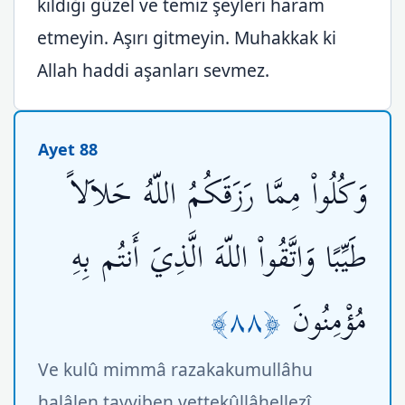
kıldığı güzel ve temiz şeyleri haram
etmeyin. Aşırı gitmeyin. Muhakkak ki
Allah haddi aşanları sevmez.
Ayet 88
وَكُلُواْ مِمَّا رَزَقَكُمُ اللّهُ حَلاَلاً
طَيِّبًا وَاتَّقُواْ اللّهَ الَّذِيَ أَنتُم بِهِ
﴿٨٨﴾
مُؤْمِنُونَ
Ve kulû mimmâ razakakumullâhu
halâlen tayyiben vettekûllâhellezî