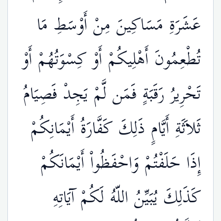
عَشَرَةِ مَسَاكِينَ مِنْ أَوْسَطِ مَا
تُطْعِمُونَ أَهْلِيكُمْ أَوْ كِسْوَتُهُمْ أَوْ
تَحْرِيرُ رَقَبَةٍ فَمَن لَّمْ يَجِدْ فَصِيَامُ
ثَلاَثَةِ أَيَّامٍ ذَلِكَ كَفَّارَةُ أَيْمَانِكُمْ
إِذَا حَلَفْتُمْ وَاحْفَظُواْ أَيْمَانَكُمْ
كَذَلِكَ يُبَيِّنُ اللّهُ لَكُمْ آيَاتِهِ