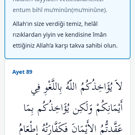
entum bihî mu’minûn(mu’minûne).
Allah'ın size verdiği temiz, helâl
rızıklardan yiyin ve kendisine îmân
ettiğiniz Allah’a karşı takva sahibi olun.
Ayet 89
لاَ يُؤَاخِذُكُمُ اللّهُ بِاللَّغْوِ فِي
أَيْمَانِكُمْ وَلَكِن يُؤَاخِذُكُم بِمَا
عَقَّدتُّمُ الأَيْمَانَ فَكَفَّارَتُهُ إِطْعَامُ