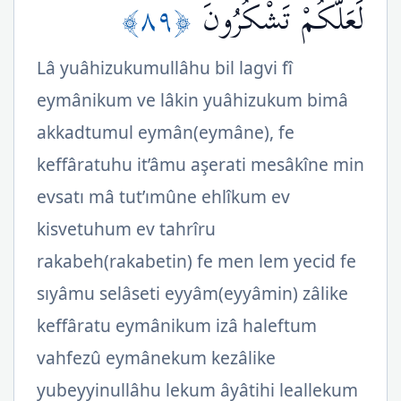
﴿٨٩﴾
لَعَلَّكُمْ تَشْكُرُونَ
Lâ yuâhizukumullâhu bil lagvi fî
eymânikum ve lâkin yuâhizukum bimâ
akkadtumul eymân(eymâne), fe
keffâratuhu it’âmu aşerati mesâkîne min
evsatı mâ tut’ımûne ehlîkum ev
kisvetuhum ev tahrîru
rakabeh(rakabetin) fe men lem yecid fe
sıyâmu selâseti eyyâm(eyyâmin) zâlike
keffâratu eymânikum izâ haleftum
vahfezû eymânekum kezâlike
yubeyyinullâhu lekum âyâtihi leallekum