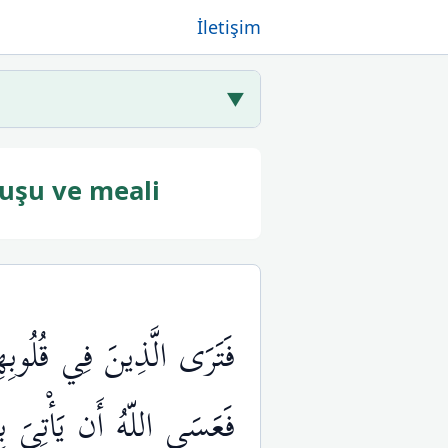
İletişim
▼
uşu ve meali
فَتَرَى الَّذِينَ فِي قُلُوبِ
فَعَسَى اللّهُ أَن يَأْتِيَ بِا