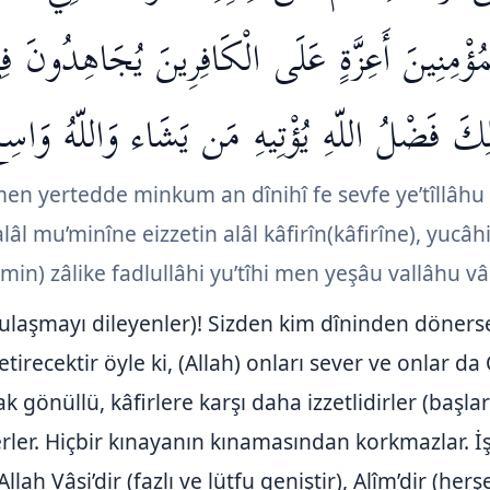
الْمُؤْمِنِينَ أَعِزَّةٍ عَلَى الْكَافِرِينَ يُجَاهِدُونَ 
لِكَ فَضْلُ اللّهِ يُؤْتِيهِ مَن يَشَاء وَاللّهُ وَاسِع
en yertedde minkum an dînihî fe sevfe ye’tîllâh
âl mu’minîne eizzetin alâl kâfirîn(kâfirîne), yucâhid
in) zâlike fadlullâhi yu’tîhi men yeşâu vallâhu vâ
 ulaşmayı dileyenler)! Sizden kim dîninden döner
irecektir öyle ki, (Allah) onları sever ve onlar da O
gönüllü, kâfirlere karşı daha izzetlidirler (başları d
rler. Hiçbir kınayanın kınamasından korkmazlar. İşte
Allah Vâsi’dir (fazlı ve lütfu geniştir), Alîm’dir (herşe