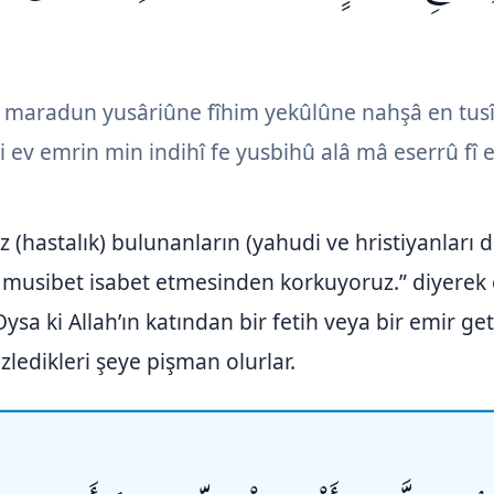
im maradun yusâriûne fîhim yekûlûne nahşâ en tus
thi ev emrin min indihî fe yusbihû alâ mâ eserrû fî
 (hastalık) bulunanların (yahudi ve hristiyanları do
ir musibet isabet etmesinden korkuyoruz.” diyerek 
ysa ki Allah’ın katından bir fetih veya bir emir ge
zledikleri şeye pişman olurlar.