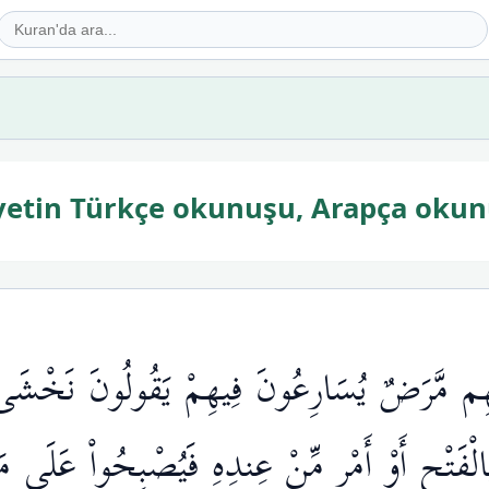
ayetin Türkçe okunuşu, Arapça okun
هِم مَّرَضٌ يُسَارِعُونَ فِيهِمْ يَقُولُونَ نَخْشَى أ
لْفَتْحِ أَوْ أَمْرٍ مِّنْ عِندِهِ فَيُصْبِحُواْ عَلَى مَ