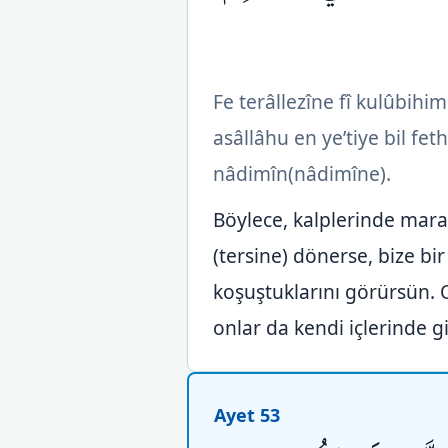
Fe terâllezîne fî kulûbih
asâllâhu en ye’tiye bil fe
nâdimîn(nâdimîne).
Böylece, kalplerinde maraz
(tersine) dönerse, bize b
koşuştuklarını görürsün. O
onlar da kendi içlerinde gi
Ayet 53