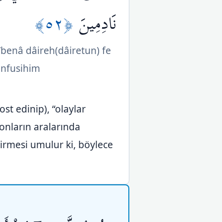
﴿٥٢﴾
نَادِمِينَ
îbenâ dâireh(dâiretun) fe
 enfusihim
st edinip), “olaylar
onların aralarında
tirmesi umulur ki, böylece