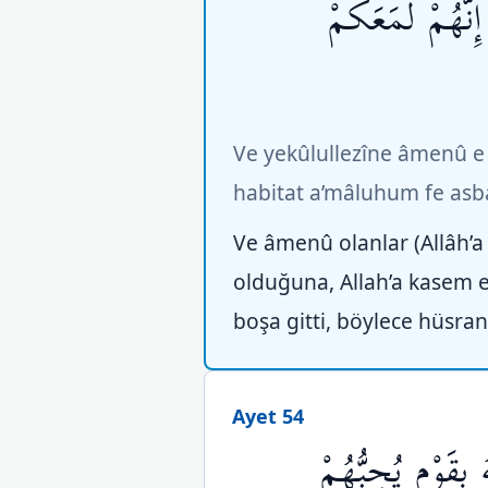
ِنَّهُمْ لَمَعَكُمْ
Ve yekûlullezîne âmenû e
habitat a’mâluhum fe asba
Ve âmenû olanlar (Allâh’a 
olduğuna, Allah’a kasem e
boşa gitti, böylece hüsra
Ayet 54
بِقَوْمٍ يُحِبُّهُمْ