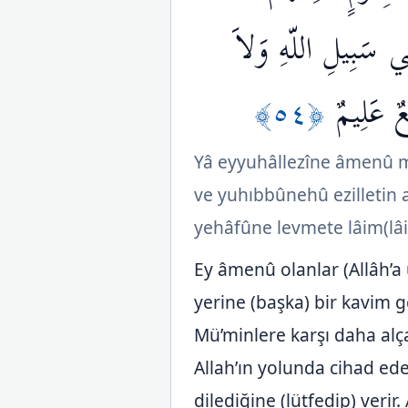
فِي سَبِيلِ اللّهِ وَلاَ
﴿٥٤﴾
ٌ عَلِيمٌ
Yâ eyyuhâllezîne âmenû m
ve yuhıbbûnehû ezilletin al
yehâfûne levmete lâim(lâim
Ey âmenû olanlar (Allâh’a
yerine (başka) bir kavim get
Mü’minlere karşı daha alçak 
Allah’ın yolunda cihad ede
dilediğine (lütfedip) verir. 