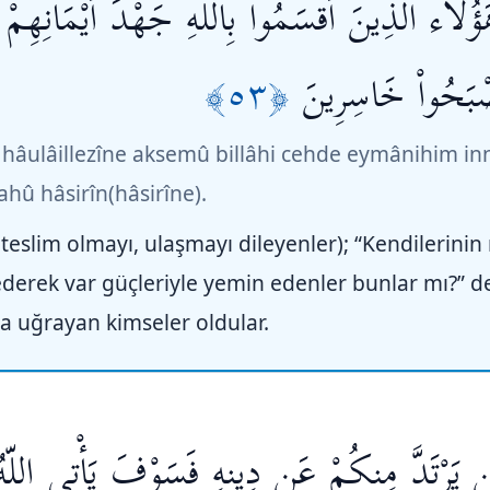
َؤُلاء الَّذِينَ أَقْسَمُواْ بِاللّهِ جَهْدَ أَيْمَانِهِمْ إ
﴿٥٣﴾
ْبَحُواْ خَاسِرِينَ
 hâulâillezîne aksemû billâhi cehde eymânihim 
hû hâsirîn(hâsirîne).
teslim olmayı, ulaşmayı dileyenler); “Kendilerinin
derek var güçleriyle yemin edenler bunlar mı?” de
na uğrayan kimseler oldular.
 مَن يَرْتَدَّ مِنكُمْ عَن دِينِهِ فَسَوْفَ يَأْتِي اللّهُ 