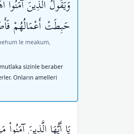
وَيَقُولُ الَّذِينَ آمَنُواْ أَه
حَبِطَتْ أَعْمَالُهُمْ فَأَص
innehum le meakum,
 mutlaka sizinle beraber
rler. Onların amelleri
يَا أَيُّهَا الَّذِينَ آمَنُواْ