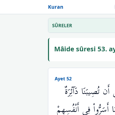
Kuran
SÛRELER
Mâide sûresi 53. 
Ayet 52
َن تُصِيبَنَا دَآئِرَةٌ
ا أَسَرُّواْ فِي أَنْفُسِهِمْ