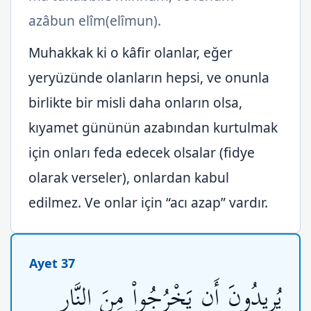
azâbun elîm(elîmun).
Muhakkak ki o kâfir olanlar, eğer
yeryüzünde olanların hepsi, ve onunla
birlikte bir misli daha onların olsa,
kıyamet gününün azabından kurtulmak
için onları feda edecek olsalar (fidye
olarak verseler), onlardan kabul
edilmez. Ve onlar için “acı azap” vardır.
Ayet 37
يُرِيدُونَ أَن يَخْرُجُواْ مِنَ النَّارِ