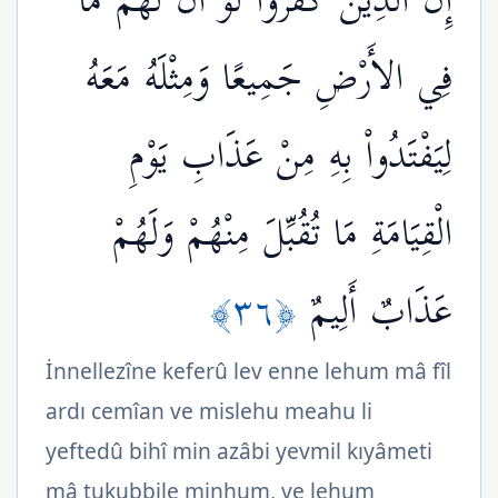
إِنَّ الَّذِينَ كَفَرُواْ لَوْ أَنَّ لَهُم مَّا
فِي الأَرْضِ جَمِيعًا وَمِثْلَهُ مَعَهُ
لِيَفْتَدُواْ بِهِ مِنْ عَذَابِ يَوْمِ
الْقِيَامَةِ مَا تُقُبِّلَ مِنْهُمْ وَلَهُمْ
﴿٣٦﴾
عَذَابٌ أَلِيمٌ
İnnellezîne keferû lev enne lehum mâ fîl
ardı cemîan ve mislehu meahu li
yeftedû bihî min azâbi yevmil kıyâmeti
mâ tukubbile minhum, ve lehum