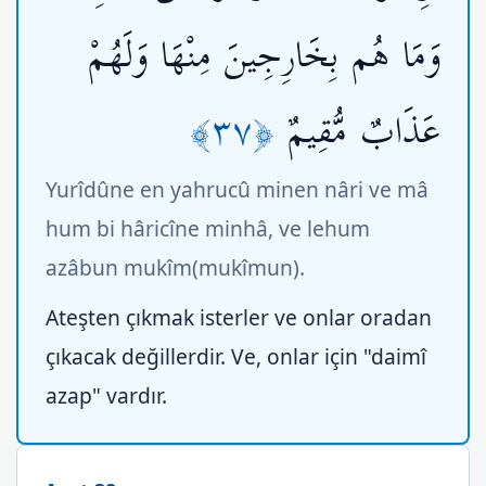
وَمَا هُم بِخَارِجِينَ مِنْهَا وَلَهُمْ
﴿٣٧﴾
عَذَابٌ مُّقِيمٌ
Yurîdûne en yahrucû minen nâri ve mâ
hum bi hâricîne minhâ, ve lehum
azâbun mukîm(mukîmun).
Ateşten çıkmak isterler ve onlar oradan
çıkacak değillerdir. Ve, onlar için "daimî
azap" vardır.