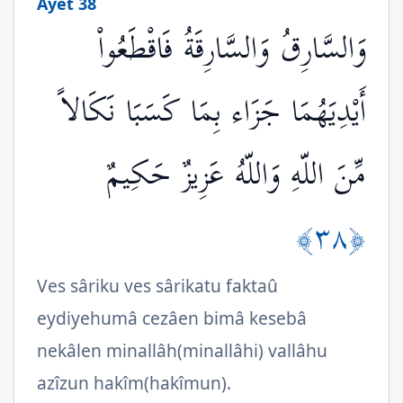
Ayet 38
وَالسَّارِقُ وَالسَّارِقَةُ فَاقْطَعُواْ
أَيْدِيَهُمَا جَزَاء بِمَا كَسَبَا نَكَالاً
مِّنَ اللّهِ وَاللّهُ عَزِيزٌ حَكِيمٌ
﴿٣٨﴾
Ves sâriku ves sârikatu faktaû
eydiyehumâ cezâen bimâ kesebâ
nekâlen minallâh(minallâhi) vallâhu
azîzun hakîm(hakîmun).