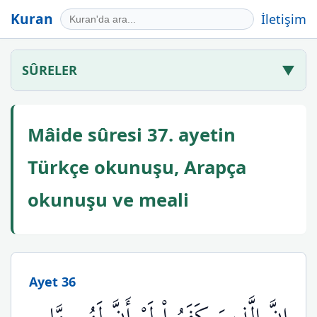
Kuran
İletişim
SÛRELER
▼
Mâide sûresi 37. ayetin
Türkçe okunuşu, Arapça
okunuşu ve meali
Ayet 36