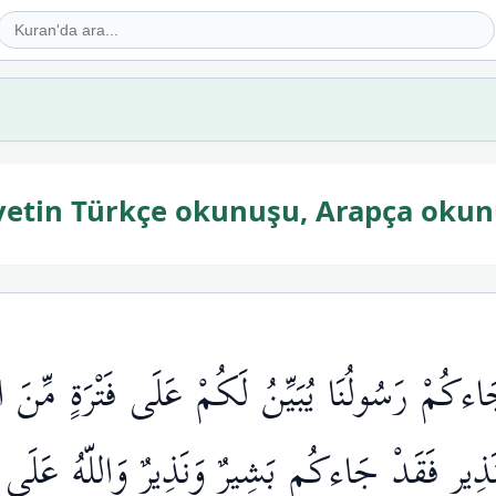
ayetin Türkçe okunuşu, Arapça okun
ءكُمْ رَسُولُنَا يُبَيِّنُ لَكُمْ عَلَى فَتْرَةٍ مِّنَ ال
ذِيرٍ فَقَدْ جَاءكُم بَشِيرٌ وَنَذِيرٌ وَاللّهُ عَلَى 