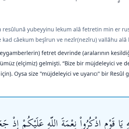
m resûlunâ yubeyyinu lekum alâ fetretin min er ru
e kad câekum beşîrun ve nezîr(nezîru) vallâhu alâ k
(peygamberlerin) fetret devrinde (aralarının kesildi
ümüz (elçimiz) gelmişti. “Bize bir müjdeleyici ve d
çin). Oysa size "müjdeleyici ve uyarıcı" bir Resûl g
يَا قَوْمِ اذْكُرُواْ نِعْمَةَ اللّهِ عَلَيْكُمْ إِذْ جَع