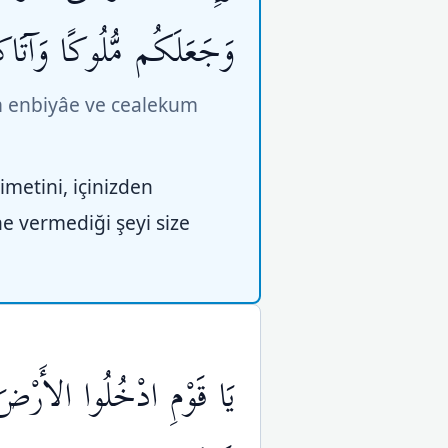
وَجَعَلَكُم مُّلُوكًا وَآتَاك
um enbiyâe ve cealekum
imetini, içinizden
ne vermediği şeyi size
يَا قَوْمِ ادْخُلُوا الأَرْضَ 