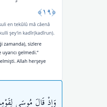
﴿١٩﴾
suli en tekûlû mâ câenâ
ulli şey’in kadîr(kadîrun).
ği zamanda), sizlere
e uyarıcı gelmedi.”
elmişti. Allah herşeye
وَإِذْ قَالَ مُوسَى لِقَوْمِهِ 