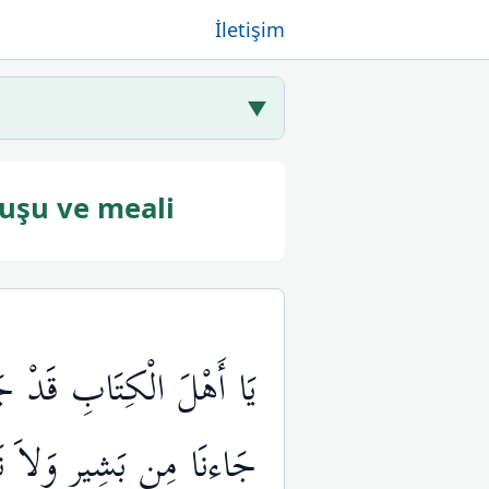
İletişim
▼
uşu ve meali
يَا أَهْلَ الْكِتَابِ قَدْ جَا
جَاءنَا مِن بَشِيرٍ وَلاَ نَ