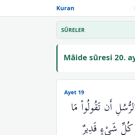
Kuran
SÛRELER
Mâide sûresi 20. 
Ayet 19
رُّسُلِ أَن تَقُولُواْ مَا
كُلِّ شَيْءٍ قَدِيرٌ