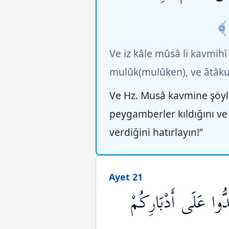
Ve iz kâle mûsâ li kavmih
mulûk(mulûken), ve âtâku
Ve Hz. Musâ kavmine şöyle 
peygamberler kıldığını ve 
verdiğini hatırlayın!”
Ayet 21
ُّوا عَلَى أَدْبَارِكُمْ