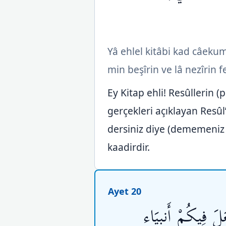
Yâ ehlel kitâbi kad câeku
min beşîrin ve lâ nezîrin f
Ey Kitap ehli! Resûllerin 
gerçekleri açıklayan Resûl’
dersiniz diye (dememeniz i
kaadirdir.
Ayet 20
َلَ فِيكُمْ أَنبِيَاء