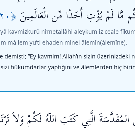
﴿٢٠﴾
ُم مَّا لَمْ يُؤْتِ أَحَدًا مِّن الْعَالَمِينَ
î yâ kavmizkurû ni’metallâhi aleykum iz ceale fîk
m mâ lem yu’ti ehaden minel âlemîn(âlemîne).
demişti; “Ey kavmim! Allah’ın sizin üzerinizdeki n
sizi hükümdarlar yaptığını ve âlemlerden hiç biri
المُقَدَّسَةَ الَّتِي كَتَبَ اللّهُ لَكُمْ وَلاَ تَرْتَد