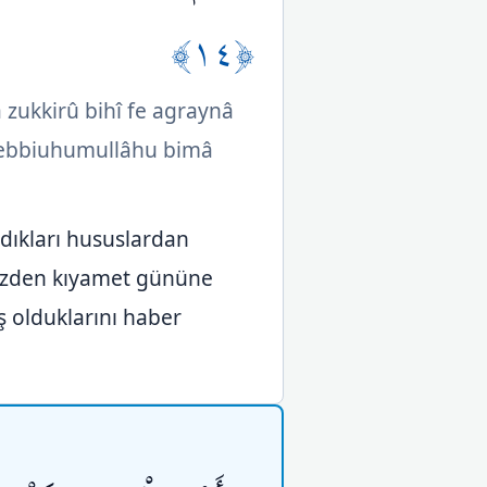
﴿١٤﴾
zukkirû bihî fe agraynâ
unebbiuhumullâhu bimâ
ldıkları hususlardan
 yüzden kıyamet gününe
ş olduklarını haber