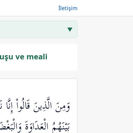
İletişim
▼
uşu ve meali
وَمِنَ الَّذِينَ قَالُواْ إِنَّا 
بَيْنَهُمُ الْعَدَاوَةَ وَالْبَغ