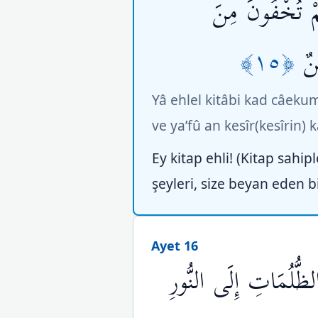
ُمْ تُخْفُونَ مِنَ
﴿١٥﴾
نٌ
Yâ ehlel kitâbi kad câek
ve ya’fû an kesîr(kesîrin
Ey kitap ehli! (Kitap sahi
şeyleri, size beyan eden bi
Ayet 16
لظُّلُمَاتِ إِلَى النُّورِ