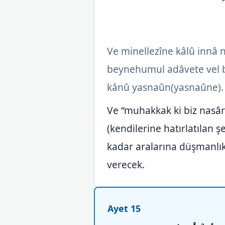
Ve minellezîne kâlû innâ
beynehumul adâvete vel b
kânû yasnaûn(yasnaûne).
Ve “muhakkak ki biz nasârâ
(kendilerine hatırlatılan 
kadar aralarına düşmanlık,
verecek.
Ayet 15