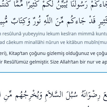
ءكُمْ رَسُولُنَا يُبَيِّنُ لَكُمْ كَثِيرًا مِّمَّا كُنت
ِيرٍ قَدْ جَاءكُم مِّنَ اللّهِ نُورٌ وَكِتَابٌ مُّبِي
um resûlunâ yubeyyinu lekum kesîran mimmâ kunt
) kad câekum minallâhi nûrun ve kitâbun mubîn(mu
pleri), Kitap’tan çoğunu gizlemiş olduğunuz ve çoğ
r Resûl’ümüz gelmiştir. Size Allah’tan bir nur ve apa
َعَ رِضْوَانَهُ سُبُلَ السَّلاَمِ وَيُخْرِجُهُم مِّنِ ا