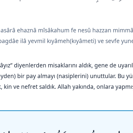
 nasârâ ehaznâ mîsâkahum fe nesû hazzan mimmâ 
agdâe ilâ yevmil kıyâmeh(kıyâmeti) ve sevfe y
yız” diyenlerden misaklarını aldık, gene de uyarı
şeyden) bir pay almayı (nasiplerini) unuttular. Bu
 kin ve nefret saldık. Allah yakında, onlara yapmı