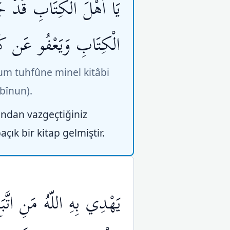
يَا أَهْلَ الْكِتَابِ قَدْ جَا
الْكِتَابِ وَيَعْفُو عَن كَث
um tuhfûne minel kitâbi
bînun).
undan vazgeçtiğiniz
çık bir kitap gelmiştir.
يَهْدِي بِهِ اللّهُ مَنِ اتَّب