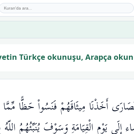
ayetin Türkçe okunuşu, Arapça okun
نَصَارَى أَخَذْنَا مِيثَاقَهُمْ فَنَسُواْ حَظًّا مِّمَّا ذُكّ
ْضَاء إِلَى يَوْمِ الْقِيَامَةِ وَسَوْفَ يُنَبِّئُهُمُ اللّهُ