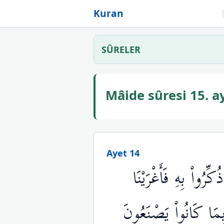
Kuran
SÛRELER
Mâide sûresi 15. 
Ayet 14
ِرُواْ بِهِ فَأَغْرَيْنَا
 بِمَا كَانُواْ يَصْنَعُونَ