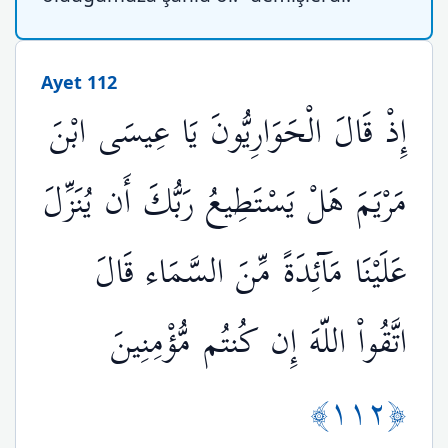
Ayet 112
إِذْ قَالَ الْحَوَارِيُّونَ يَا عِيسَى ابْنَ
مَرْيَمَ هَلْ يَسْتَطِيعُ رَبُّكَ أَن يُنَزِّلَ
عَلَيْنَا مَآئِدَةً مِّنَ السَّمَاء قَالَ
اتَّقُواْ اللّهَ إِن كُنتُم مُّؤْمِنِينَ
﴿١١٢﴾