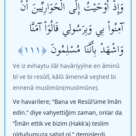
وَإِذْ أَوْحَيْتُ إِلَى الْحَوَارِيِّينَ أَنْ
آمِنُواْ بِي وَبِرَسُولِي قَالُوَاْ آمَنَّا
﴿١١١﴾
وَاشْهَدْ بِأَنَّنَا مُسْلِمُونَ
Ve iz evhaytu ilâl havâriyyîne en âminû
bî ve bi resûlî, kâlû âmennâ veşhed bi
ennenâ muslimûn(muslimûne).
Ve havarilere; “Bana ve Resûl'üme îmân
edin.” diye vahyettiğim zaman, onlar da
“Îmân ettik ve bizim (Hakk'a) teslim
olduğumuza şahid ol.” demişlerdi.