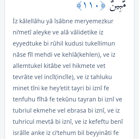
﴿١١٠﴾
مُّبِينٌ
İz kâlellâhu yâ îsâbne meryemezkur
ni’metî aleyke ve alâ vâlidetike iz
eyyedtuke bi rûhil kudusi tukellimun
nâse fîl mehdi ve kehlâ(kehlen), ve iz
allemtukel kitâbe vel hikmete vet
tevrâte vel incîl(incîle), ve iz tahluku
minet tîni ke hey’etit tayri bi iznî fe
tenfuhu fîhâ fe tekûnu tayran bi iznî ve
tubriul ekmehe vel ebrasa bi iznî, ve iz
tuhricul mevtâ bi iznî, ve iz kefeftu benî
isrâîle anke iz ci’tehum bil beyyinâti fe