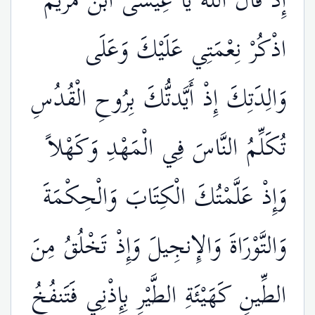
إِذْ قَالَ اللّهُ يَا عِيسى ابْنَ مَرْيَمَ
اذْكُرْ نِعْمَتِي عَلَيْكَ وَعَلَى
وَالِدَتِكَ إِذْ أَيَّدتُّكَ بِرُوحِ الْقُدُسِ
تُكَلِّمُ النَّاسَ فِي الْمَهْدِ وَكَهْلاً
وَإِذْ عَلَّمْتُكَ الْكِتَابَ وَالْحِكْمَةَ
وَالتَّوْرَاةَ وَالإِنجِيلَ وَإِذْ تَخْلُقُ مِنَ
الطِّينِ كَهَيْئَةِ الطَّيْرِ بِإِذْنِي فَتَنفُخُ