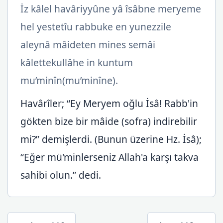
İz kâlel havâriyyûne yâ îsâbne meryeme
hel yestetîu rabbuke en yunezzile
aleynâ mâideten mines semâi
kâlettekullâhe in kuntum
mu’minîn(mu’minîne).
Havârîler; “Ey Meryem oğlu İsâ! Rabb'in
gökten bize bir mâide (sofra) indirebilir
mi?” demişlerdi. (Bunun üzerine Hz. İsâ);
“Eğer mü'minlerseniz Allah'a karşı takva
sahibi olun.” dedi.