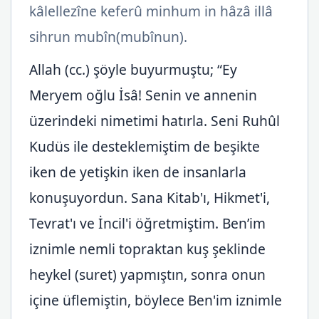
kâlellezîne keferû minhum in hâzâ illâ
sihrun mubîn(mubînun).
Allah (cc.) şöyle buyurmuştu; “Ey
Meryem oğlu İsâ! Senin ve annenin
üzerindeki nimetimi hatırla. Seni Ruhûl
Kudüs ile desteklemiştim de beşikte
iken de yetişkin iken de insanlarla
konuşuyordun. Sana Kitab'ı, Hikmet'i,
Tevrat'ı ve İncil'i öğretmiştim. Ben’im
iznimle nemli topraktan kuş şeklinde
heykel (suret) yapmıştın, sonra onun
içine üflemiştin, böylece Ben'im iznimle