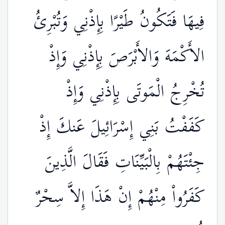
فِيهَا فَتَكُونُ طَيْرًا بِإِذْنِي وَتُبْرِئُ
الأَكْمَهَ وَالأَبْرَصَ بِإِذْنِي وَإِذْ
تُخْرِجُ الْمَوتَى بِإِذْنِي وَإِذْ
كَفَفْتُ بَنِي إِسْرَائِيلَ عَنكَ إِذْ
جِئْتَهُمْ بِالْبَيِّنَاتِ فَقَالَ الَّذِينَ
كَفَرُواْ مِنْهُمْ إِنْ هَذَا إِلاَّ سِحْرٌ