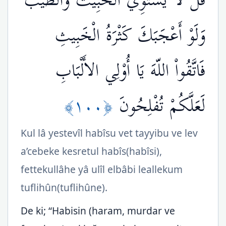
قُل لاَّ يَسْتَوِي الْخَبِيثُ وَالطَّيِّبُ
وَلَوْ أَعْجَبَكَ كَثْرَةُ الْخَبِيثِ
فَاتَّقُواْ اللّهَ يَا أُوْلِي الأَلْبَابِ
﴿١٠٠﴾
لَعَلَّكُمْ تُفْلِحُونَ
Kul lâ yestevîl habîsu vet tayyibu ve lev
a’cebeke kesretul habîs(habîsi),
fettekullâhe yâ ulîl elbâbi leallekum
tuflihûn(tuflihûne).
De ki; “Habisin (haram, murdar ve