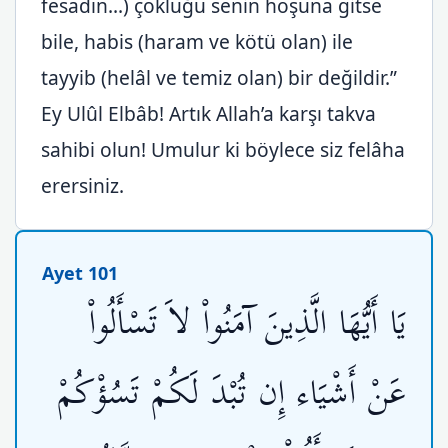
fesadın...) çokluğu senin hoşuna gitse
bile, habis (haram ve kötü olan) ile
tayyib (helâl ve temiz olan) bir değildir.”
Ey Ulûl Elbâb! Artık Allah’a karşı takva
sahibi olun! Umulur ki böylece siz felâha
erersiniz.
Ayet 101
يَا أَيُّهَا الَّذِينَ آمَنُواْ لاَ تَسْأَلُواْ
عَنْ أَشْيَاء إِن تُبْدَ لَكُمْ تَسُؤْكُمْ