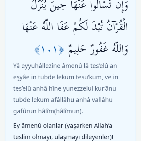
وَإِن تَسْأَلُواْ عَنْهَا حِينَ يُنَزَّلُ
الْقُرْآنُ تُبْدَ لَكُمْ عَفَا اللّهُ عَنْهَا
﴿١٠١﴾
وَاللّهُ غَفُورٌ حَلِيمٌ
Yâ eyyuhâllezîne âmenû lâ tes’elû an
eşyâe in tubde lekum tesu’kum, ve in
tes’elû anhâ hîne yunezzelul kur’ânu
tubde lekum afâllâhu anhâ vallâhu
gafûrun hâlîm(hâlîmun).
Ey âmenû olanlar (yaşarken Allah’a
teslim olmayı, ulaşmayı dileyenler)!