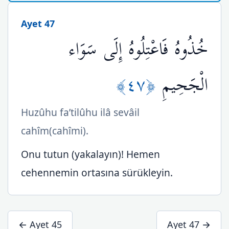
Ayet 47
خُذُوهُ فَاعْتِلُوهُ إِلَى سَوَاء
﴿٤٧﴾
الْجَحِيمِ
Huzûhu fa’tilûhu ilâ sevâil
cahîm(cahîmi).
Onu tutun (yakalayın)! Hemen
cehennemin ortasına sürükleyin.
← Ayet 45
Ayet 47 →