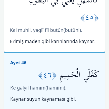
كَالْمُهْلِ يَغْلِي فِي الْبُطُونِ
﴿٤٥﴾
Kel muhli, yaglî fîl butûn(butûni).
Erimiş maden gibi karınlarında kaynar.
Ayet 46
﴿٤٦﴾
كَغَلْيِ الْحَمِيمِ
Ke galyil hamîm(hamîmi).
Kaynar suyun kaynaması gibi.