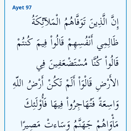
Ayet 97
إِنَّ الَّذِينَ تَوَفَّاهُمُ الْمَلآئِكَةُ
ظَالِمِي أَنْفُسِهِمْ قَالُواْ فِيمَ كُنتُمْ
قَالُواْ كُنَّا مُسْتَضْعَفِينَ فِي
الأَرْضِ قَالْوَاْ أَلَمْ تَكُنْ أَرْضُ اللّهِ
وَاسِعَةً فَتُهَاجِرُواْ فِيهَا فَأُوْلَئِكَ
مَأْوَاهُمْ جَهَنَّمُ وَسَاءتْ مَصِيرًا