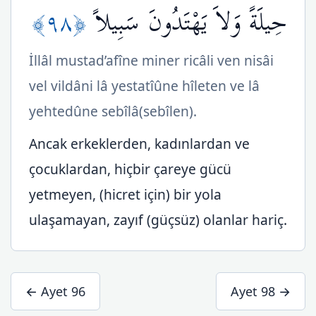
﴿٩٨﴾
حِيلَةً وَلاَ يَهْتَدُونَ سَبِيلاً
İllâl mustad’afîne miner ricâli ven nisâi
vel vildâni lâ yestatîûne hîleten ve lâ
yehtedûne sebîlâ(sebîlen).
Ancak erkeklerden, kadınlardan ve
çocuklardan, hiçbir çareye gücü
yetmeyen, (hicret için) bir yola
ulaşamayan, zayıf (güçsüz) olanlar hariç.
← Ayet 96
Ayet 98 →