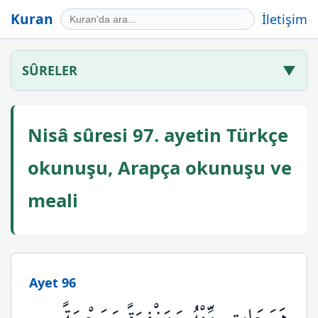
Kuran
İletişim
SÛRELER
▼
Nisâ sûresi 97. ayetin Türkçe
okunuşu, Arapça okunuşu ve
meali
Ayet 96