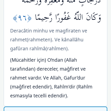
دَرَجَاتٍ مِّنْهُ وَمَغْفِرَةً وَرَحْمَةً
﴿٩٦﴾
وَكَانَ اللّهُ غَفُورًا رَّحِيمًا
Deracâtin minhu ve magfiraten ve
rahmet(rahmeten). Ve kânallâhu
gafûran rahîmâ(rahîmen).
(Mücahitler için) O’ndan (Allah
tarafından) dereceler, mağfiret ve
rahmet vardır. Ve Allah, Gafur’dur
(mağfiret edendir), Rahîm'dir (Rahîm
esmasıyla tecelli edendir).