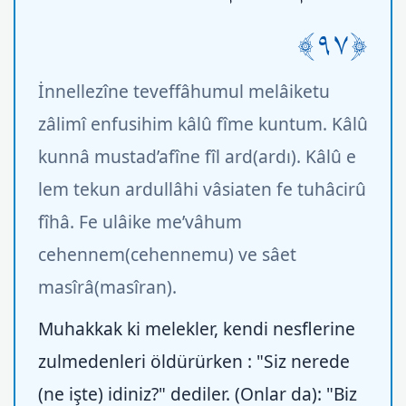
﴿٩٧﴾
İnnellezîne teveffâhumul melâiketu
zâlimî enfusihim kâlû fîme kuntum. Kâlû
kunnâ mustad’afîne fîl ard(ardı). Kâlû e
lem tekun ardullâhi vâsiaten fe tuhâcirû
fîhâ. Fe ulâike me’vâhum
cehennem(cehennemu) ve sâet
masîrâ(masîran).
Muhakkak ki melekler, kendi nesflerine
zulmedenleri öldürürken : "Siz nerede
(ne işte) idiniz?" dediler. (Onlar da): "Biz