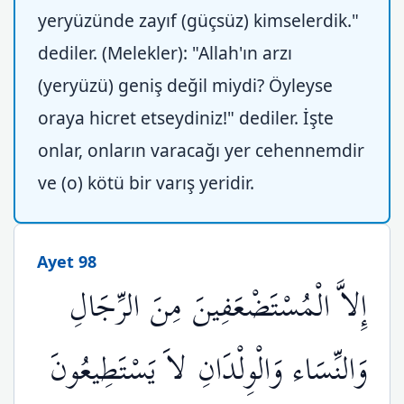
yeryüzünde zayıf (güçsüz) kimselerdik."
dediler. (Melekler): "Allah'ın arzı
(yeryüzü) geniş değil miydi? Öyleyse
oraya hicret etseydiniz!" dediler. İşte
onlar, onların varacağı yer cehennemdir
ve (o) kötü bir varış yeridir.
Ayet 98
إِلاَّ الْمُسْتَضْعَفِينَ مِنَ الرِّجَالِ
وَالنِّسَاء وَالْوِلْدَانِ لاَ يَسْتَطِيعُونَ