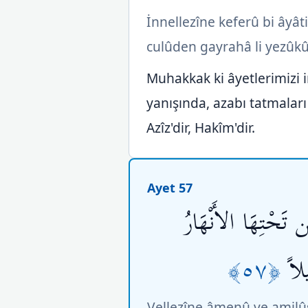
İnnellezîne keferû bi ây
culûden gayrahâ li yezûkû
Muhakkak ki âyetlerimizi i
yanışında, azabı tatmaları 
Azîz'dir, Hakîm'dir.
Ayet 57
تَحْتِهَا الأَنْهَارُ
﴿٥٧﴾
لاً
Vellezîne âmenû ve amilûs