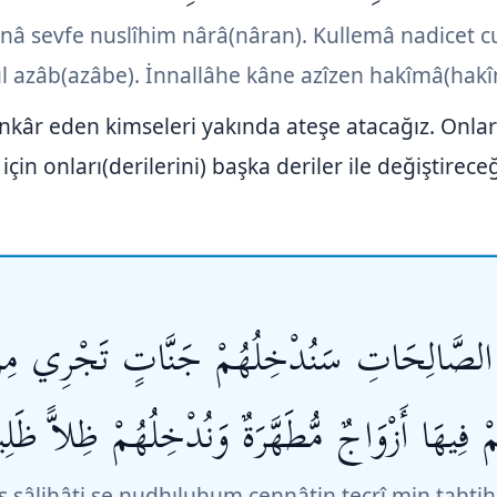
âtinâ sevfe nuslîhim nârâ(nâran). Kullemâ nadic
l azâb(azâbe). İnnallâhe kâne azîzen hakîmâ(hak
nkâr eden kimseleri yakında ateşe atacağız. Onları
için onları(derilerini) başka deriler ile değiştirec
واْ الصَّالِحَاتِ سَنُدْخِلُهُمْ جَنَّاتٍ تَجْرِي مِن 
ْ فِيهَا أَزْوَاجٌ مُّطَهَّرَةٌ وَنُدْخِلُهُمْ ظِلاًّ ظَلِي
 sâlihâti se nudhıluhum cennâtin tecrî min tahtih