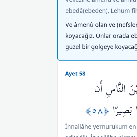
ebedâ(ebeden). Lehum fîhâ
Ve âmenû olan ve (nefsleri
koyacağız. Onlar orada ebe
güzel bir gölgeye koyacağ
Ayet 58
َيْنَ النَّاسِ أَن
﴿٥٨﴾
ا بَصِيرًا
İnnallâhe ye’murukum en 