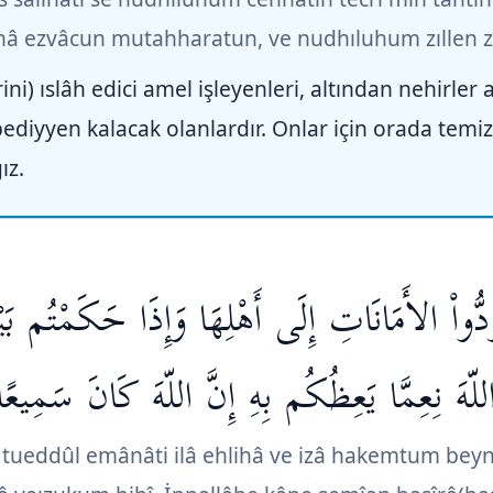
 ezvâcun mutahharatun, ve nudhıluhum zıllen zalî
ni) ıslâh edici amel işleyenleri, altından nehirler
diyyen kalacak olanlardır. Onlar için orada temiz 
ız.
ُؤدُّواْ الأَمَانَاتِ إِلَى أَهْلِهَا وَإِذَا حَكَمْتُم ب
اللّهَ نِعِمَّا يَعِظُكُم بِهِ إِنَّ اللّهَ كَانَ سَمِيعً
tueddûl emânâti ilâ ehlihâ ve izâ hakemtum beyn