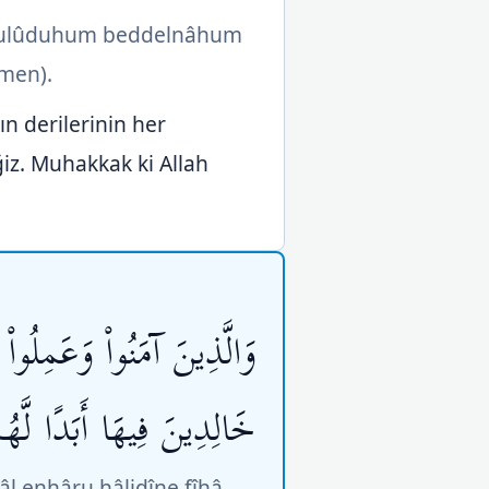
et culûduhum beddelnâhum
îmen).
n derilerinin her
eğiz. Muhakkak ki Allah
وَالَّذِينَ آمَنُواْ وَعَمِلُ
خَالِدِينَ فِيهَا أَبَدًا لَّهُم
âl enhâru hâlidîne fîhâ