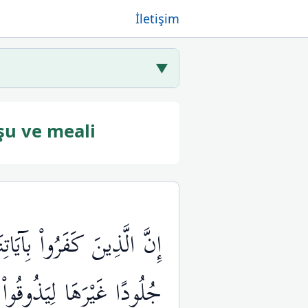
İletişim
▼
şu ve meali
إِنَّ الَّذِينَ كَفَرُواْ بِآي
جُلُودًا غَيْرَهَا لِيَذُوقُوا