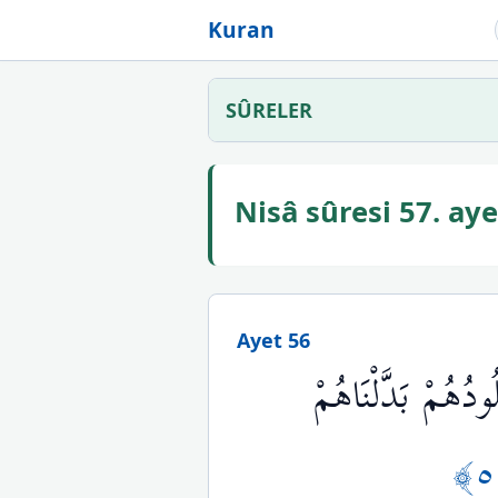
Kuran
SÛRELER
Nisâ sûresi 57. a
Ayet 56
دُهُمْ بَدَّلْنَاهُمْ