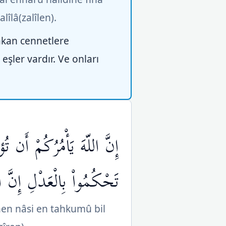
lâ(zalîlen).
 akan cennetlere
eşler vardır. Ve onları
إِنَّ اللّهَ يَأْمُرُكُمْ أَن ت
تَحْكُمُواْ بِالْعَدْلِ إِنَّ 
en nâsi en tahkumû bil