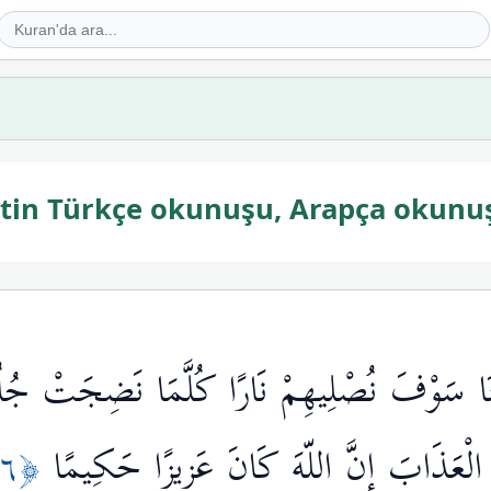
yetin Türkçe okunuşu, Arapça okunu
َاتِنَا سَوْفَ نُصْلِيهِمْ نَارًا كُلَّمَا نَضِجَتْ جُلُو
﴿٥٦﴾
ْ الْعَذَابَ إِنَّ اللّهَ كَانَ عَزِيزًا حَكِيمًا