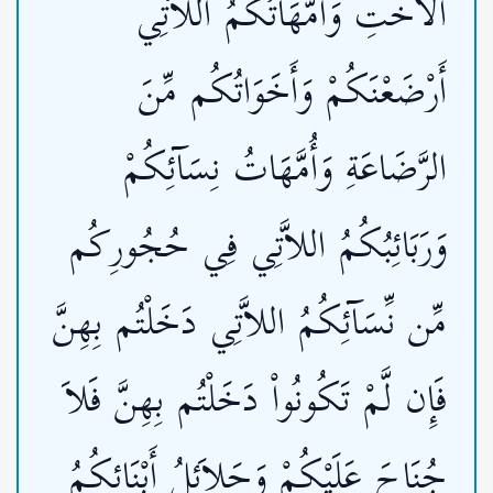
الأُخْتِ وَأُمَّهَاتُكُمُ اللاَّتِي
أَرْضَعْنَكُمْ وَأَخَوَاتُكُم مِّنَ
الرَّضَاعَةِ وَأُمَّهَاتُ نِسَآئِكُمْ
وَرَبَائِبُكُمُ اللاَّتِي فِي حُجُورِكُم
مِّن نِّسَآئِكُمُ اللاَّتِي دَخَلْتُم بِهِنَّ
فَإِن لَّمْ تَكُونُواْ دَخَلْتُم بِهِنَّ فَلاَ
جُنَاحَ عَلَيْكُمْ وَحَلاَئِلُ أَبْنَائِكُمُ