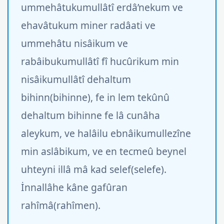
ummehâtukumullâtî erdâ’nekum ve
ehavâtukum miner radâati ve
ummehâtu nisâikum ve
rabâibukumullâtî fî hucûrikum min
nisâikumullâtî dehaltum
bihinn(bihinne), fe in lem tekûnû
dehaltum bihinne fe lâ cunâha
aleykum, ve halâilu ebnâikumullezîne
min aslâbikum, ve en tecmeû beynel
uhteyni illâ mâ kad selef(selefe).
İnnallâhe kâne gafûran
rahîmâ(rahîmen).