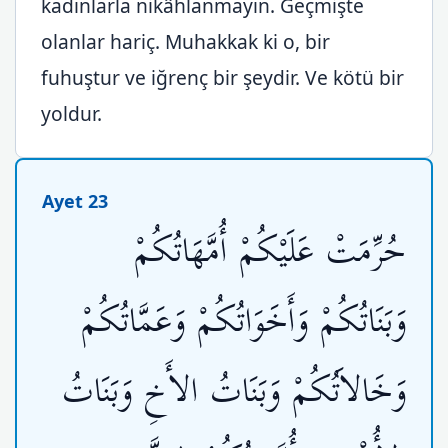
kadınlarla nikâhlanmayın. Geçmişte
olanlar hariç. Muhakkak ki o, bir
fuhuştur ve iğrenç bir şeydir. Ve kötü bir
yoldur.
Ayet 23
حُرِّمَتْ عَلَيْكُمْ أُمَّهَاتُكُمْ
وَبَنَاتُكُمْ وَأَخَوَاتُكُمْ وَعَمَّاتُكُمْ
وَخَالاَتُكُمْ وَبَنَاتُ الأَخِ وَبَنَاتُ