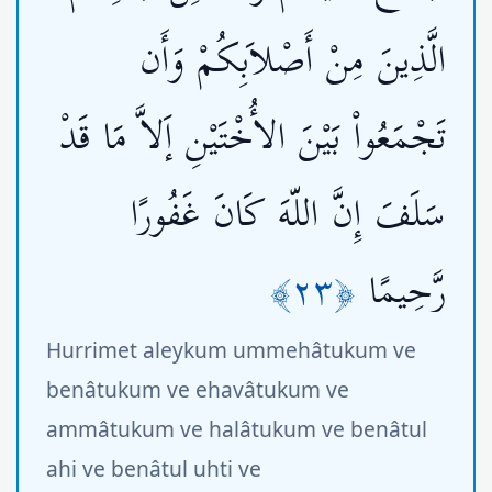
الَّذِينَ مِنْ أَصْلاَبِكُمْ وَأَن
تَجْمَعُواْ بَيْنَ الأُخْتَيْنِ إَلاَّ مَا قَدْ
سَلَفَ إِنَّ اللّهَ كَانَ غَفُورًا
﴿٢٣﴾
رَّحِيمًا
Hurrimet aleykum ummehâtukum ve
benâtukum ve ehavâtukum ve
ammâtukum ve halâtukum ve benâtul
ahi ve benâtul uhti ve