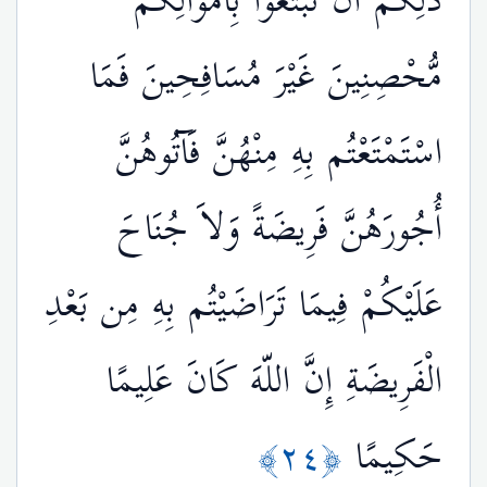
ذَلِكُمْ أَن تَبْتَغُواْ بِأَمْوَالِكُم
مُّحْصِنِينَ غَيْرَ مُسَافِحِينَ فَمَا
اسْتَمْتَعْتُم بِهِ مِنْهُنَّ فَآتُوهُنَّ
أُجُورَهُنَّ فَرِيضَةً وَلاَ جُنَاحَ
عَلَيْكُمْ فِيمَا تَرَاضَيْتُم بِهِ مِن بَعْدِ
الْفَرِيضَةِ إِنَّ اللّهَ كَانَ عَلِيمًا
﴿٢٤﴾
حَكِيمًا