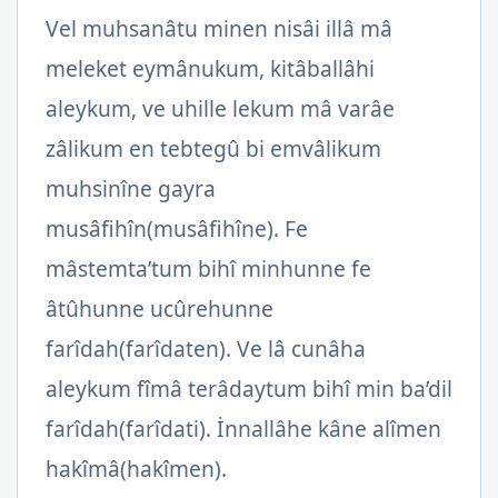
Vel muhsanâtu minen nisâi illâ mâ
meleket eymânukum, kitâballâhi
aleykum, ve uhille lekum mâ varâe
zâlikum en tebtegû bi emvâlikum
muhsinîne gayra
musâfihîn(musâfihîne). Fe
mâstemta’tum bihî minhunne fe
âtûhunne ucûrehunne
farîdah(farîdaten). Ve lâ cunâha
aleykum fîmâ terâdaytum bihî min ba’dil
farîdah(farîdati). İnnallâhe kâne alîmen
hakîmâ(hakîmen).