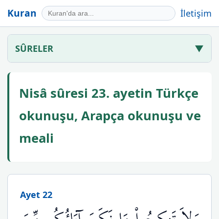
Kuran
İletişim
SÛRELER
▼
Nisâ sûresi 23. ayetin Türkçe
okunuşu, Arapça okunuşu ve
meali
Ayet 22