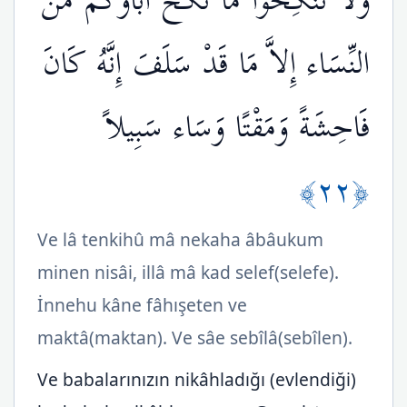
وَلاَ تَنكِحُواْ مَا نَكَحَ آبَاؤُكُم مِّنَ
النِّسَاء إِلاَّ مَا قَدْ سَلَفَ إِنَّهُ كَانَ
فَاحِشَةً وَمَقْتًا وَسَاء سَبِيلاً
﴿٢٢﴾
Ve lâ tenkihû mâ nekaha âbâukum
minen nisâi, illâ mâ kad selef(selefe).
İnnehu kâne fâhışeten ve
maktâ(maktan). Ve sâe sebîlâ(sebîlen).
Ve babalarınızın nikâhladığı (evlendiği)