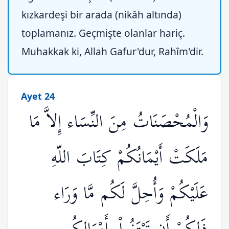
kızkardeşi bir arada (nikâh altında)
toplamanız. Geçmişte olanlar hariç.
Muhakkak ki, Allah Gafur'dur, Rahîm'dir.
Ayet 24
وَالْمُحْصَنَاتُ مِنَ النِّسَاء إِلاَّ مَا
مَلَكَتْ أَيْمَانُكُمْ كِتَابَ اللّهِ
عَلَيْكُمْ وَأُحِلَّ لَكُم مَّا وَرَاء