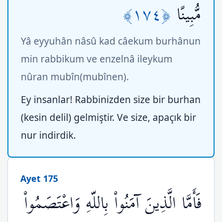
﴿١٧٤﴾
مُّبِينًا
Yâ eyyuhân nâsû kad câekum burhânun
min rabbikum ve enzelnâ ileykum
nûran mubîn(mubînen).
Ey insanlar! Rabbinizden size bir burhan
(kesin delil) gelmiştir. Ve size, apaçık bir
nur indirdik.
Ayet 175
فَأَمَّا الَّذِينَ آمَنُواْ بِاللّهِ وَاعْتَصَمُواْ