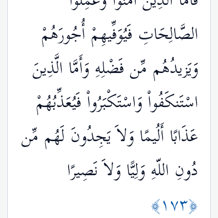
فَأَمَّا الَّذِينَ آمَنُواْ وَعَمِلُواْ
الصَّالِحَاتِ فَيُوَفِّيهِمْ أُجُورَهُمْ
وَيَزيدُهُم مِّن فَضْلِهِ وَأَمَّا الَّذِينَ
اسْتَنكَفُواْ وَاسْتَكْبَرُواْ فَيُعَذِّبُهُمْ
عَذَابًا أَلُيمًا وَلاَ يَجِدُونَ لَهُم مِّن
دُونِ اللّهِ وَلِيًّا وَلاَ نَصِيرًا
﴿١٧٣﴾