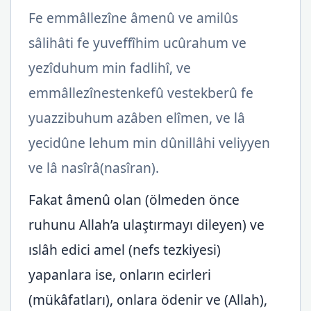
Fe emmâllezîne âmenû ve amilûs
sâlihâti fe yuveffîhim ucûrahum ve
yezîduhum min fadlihî, ve
emmâllezînestenkefû vestekberû fe
yuazzibuhum azâben elîmen, ve lâ
yecidûne lehum min dûnillâhi veliyyen
ve lâ nasîrâ(nasîran).
Fakat âmenû olan (ölmeden önce
ruhunu Allah’a ulaştırmayı dileyen) ve
ıslâh edici amel (nefs tezkiyesi)
yapanlara ise, onların ecirleri
(mükâfatları), onlara ödenir ve (Allah),