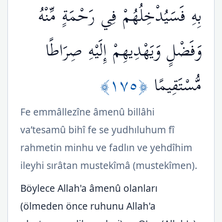
بِهِ فَسَيُدْخِلُهُمْ فِي رَحْمَةٍ مِّنْهُ
وَفَضْلٍ وَيَهْدِيهِمْ إِلَيْهِ صِرَاطًا
﴿١٧٥﴾
مُّسْتَقِيمًا
Fe emmâllezîne âmenû billâhi
va’tesamû bihî fe se yudhıluhum fî
rahmetin minhu ve fadlın ve yehdîhim
ileyhi sırâtan mustekîmâ (mustekîmen).
Böylece Allah'a âmenû olanları
(ölmeden önce ruhunu Allah'a