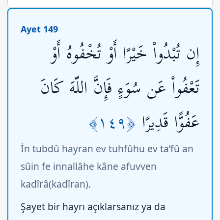
Ayet 149
إِن تُبْدُواْ خَيْرًا أَوْ تُخْفُوهُ أَوْ
تَعْفُواْ عَن سُوَءٍ فَإِنَّ اللّهَ كَانَ
﴿١٤٩﴾
عَفُوًّا قَدِيرًا
İn tubdû hayran ev tuhfûhu ev ta’fû an
sûin fe innallâhe kâne afuvven
kadîrâ(kadîran).
Şayet bir hayrı açıklarsanız ya da