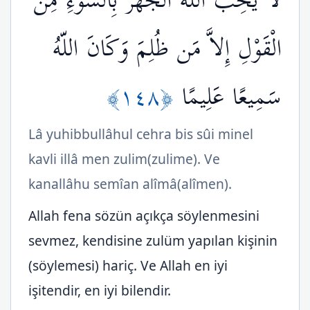
لاَّ يُحِبُّ اللّهُ الْجَهْرَ بِالسُّوَءِ مِنَ
الْقَوْلِ إِلاَّ مَن ظُلِمَ وَكَانَ اللّهُ
﴿١٤٨﴾
سَمِيعًا عَلِيمًا
Lâ yuhibbullâhul cehra bis sûi minel
kavli illâ men zulim(zulime). Ve
kanallâhu semîan alîmâ(alîmen).
Allah fena sözün açıkça söylenmesini
sevmez, kendisine zulüm yapılan kişinin
(söylemesi) hariç. Ve Allah en iyi
işitendir, en iyi bilendir.