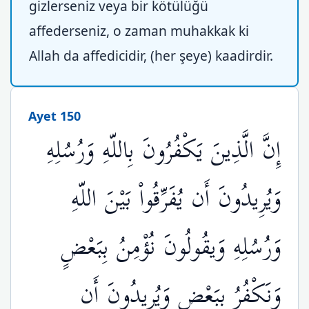
gizlerseniz veya bir kötülüğü
affederseniz, o zaman muhakkak ki
Allah da affedicidir, (her şeye) kaadirdir.
Ayet 150
إِنَّ الَّذِينَ يَكْفُرُونَ بِاللّهِ وَرُسُلِهِ
وَيُرِيدُونَ أَن يُفَرِّقُواْ بَيْنَ اللّهِ
وَرُسُلِهِ وَيقُولُونَ نُؤْمِنُ بِبَعْضٍ
وَنَكْفُرُ بِبَعْضٍ وَيُرِيدُونَ أَن