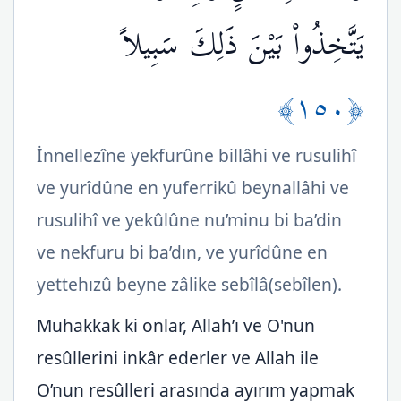
يَتَّخِذُواْ بَيْنَ ذَلِكَ سَبِيلاً
﴿١٥٠﴾
İnnellezîne yekfurûne billâhi ve rusulihî
ve yurîdûne en yuferrikû beynallâhi ve
rusulihî ve yekûlûne nu’minu bi ba’din
ve nekfuru bi ba’dın, ve yurîdûne en
yettehızû beyne zâlike sebîlâ(sebîlen).
Muhakkak ki onlar, Allah’ı ve O'nun
resûllerini inkâr ederler ve Allah ile
O’nun resûlleri arasında ayırım yapmak