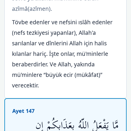
azîmâ(azîmen).
Tövbe edenler ve nefsini ıslâh edenler
(nefs tezkiyesi yapanlar), Allah'a
sarılanlar ve dînlerini Allah için halis
kılanlar hariç. İşte onlar, mü'minlerle
beraberdirler. Ve Allah, yakında
mü'minlere “büyük ecir (mükâfat)”
verecektir.
Ayet 147
مَّا يَفْعَلُ اللّهُ بِعَذَابِكُمْ إِن