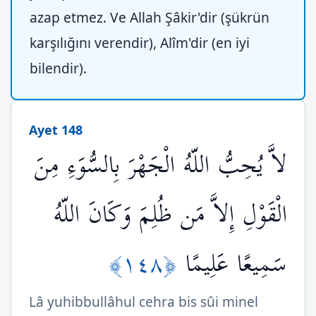
azap etmez. Ve Allah Şâkir'dir (şükrün
karşılığını verendir), Alîm'dir (en iyi
bilendir).
Ayet 148
لاَّ يُحِبُّ اللّهُ الْجَهْرَ بِالسُّوَءِ مِنَ
الْقَوْلِ إِلاَّ مَن ظُلِمَ وَكَانَ اللّهُ
﴿١٤٨﴾
سَمِيعًا عَلِيمًا
Lâ yuhibbullâhul cehra bis sûi minel