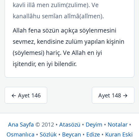
kavli illâ men zulim(zulime). Ve
kanallâhu semîan alîmâ(alîmen).
Allah fena sözün açıkça söylenmesini
sevmez, kendisine zulüm yapılan kişinin
(söylemesi) hariç. Ve Allah en iyi
işitendir, en iyi bilendir.
← Ayet 146
Ayet 148 →
Ana Sayfa
© 2012 •
Atasözü
•
Deyim
•
Notalar
•
Osmanlıca
•
Sözlük
•
Beycan
•
Edize
•
Kuran Eski