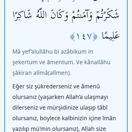
شَكَرْتُمْ وَآمَنتُمْ وَكَانَ اللّهُ شَاكِرًا
﴿١٤٧﴾
عَلِيمًا
Mâ yef’alullâhu bi azâbikum in
şekertum ve âmentum. Ve kânallâhu
şâkiran alîmâ(alîmen).
Eğer siz şükrederseniz ve âmenû
olursanız (yaşarken Allah’a ulaşmayı
dilerseniz ve mürşidinize ulaşıp tâbî
olursanız, böylece kalbinizin içine îmân
yazılıp mü'min olursanız), Allah size