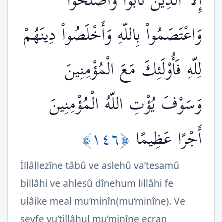
إِلاَّ الَّذِينَ تَابُواْ وَأَصْلَحُواْ
وَاعْتَصَمُواْ بِاللّهِ وَأَخْلَصُواْ دِينَهُمْ
لِلّهِ فَأُوْلَئِكَ مَعَ الْمُؤْمِنِينَ
وَسَوْفَ يُؤْتِ اللّهُ الْمُؤْمِنِينَ
﴿١٤٦﴾
أَجْرًا عَظِيمًا
İllâllezîne tâbû ve aslehû va’tesamû
billâhi ve ahlesû dînehum lillâhi fe
ulâike meal mu’minîn(mu’minîne). Ve
sevfe yu’tillâhul mu’minîne ecran