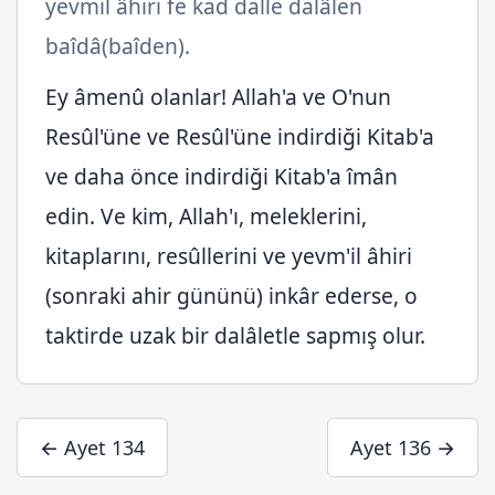
yevmil âhıri fe kad dalle dalâlen
baîdâ(baîden).
Ey âmenû olanlar! Allah'a ve O'nun
Resûl'üne ve Resûl'üne indirdiği Kitab'a
ve daha önce indirdiği Kitab'a îmân
edin. Ve kim, Allah'ı, meleklerini,
kitaplarını, resûllerini ve yevm'il âhiri
(sonraki ahir gününü) inkâr ederse, o
taktirde uzak bir dalâletle sapmış olur.
← Ayet 134
Ayet 136 →