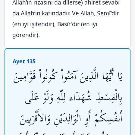
Allah’ın rızasını da dilerse) ahiret sevabı
da Allah’ın katındadır. Ve Allah, Semî'dir
(en iyi işitendir), Basîr'dir (en iyi
görendir).
Ayet 135
يَا أَيُّهَا الَّذِينَ آمَنُواْ كُونُواْ قَوَّامِينَ
بِالْقِسْطِ شُهَدَاء لِلّهِ وَلَوْ عَلَى
أَنفُسِكُمْ أَوِ الْوَالِدَيْنِ وَالأَقْرَبِينَ