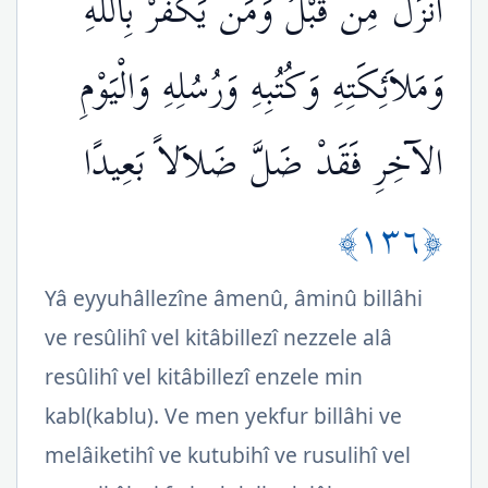
أَنزَلَ مِن قَبْلُ وَمَن يَكْفُرْ بِاللّهِ
وَمَلاَئِكَتِهِ وَكُتُبِهِ وَرُسُلِهِ وَالْيَوْمِ
الآخِرِ فَقَدْ ضَلَّ ضَلاَلاً بَعِيدًا
﴿١٣٦﴾
Yâ eyyuhâllezîne âmenû, âminû billâhi
ve resûlihî vel kitâbillezî nezzele alâ
resûlihî vel kitâbillezî enzele min
kabl(kablu). Ve men yekfur billâhi ve
melâiketihî ve kutubihî ve rusulihî vel