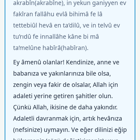
akrabîn(akrabîne), in yekun ganiyyen ev
fakîran fallâhu evlâ bihimâ fe lâ
tettebiûl hevâ en ta’dilû, ve in telvû ev
tu’rıdû fe innallâhe kâne bi mâ
ta’melûne habîrâ(habîran).
Ey âmenû olanlar! Kendinize, anne ve
babanıza ve yakınlarınıza bile olsa,
zengin veya fakir de olsalar, Allah için
adaleti yerine getiren şahitler olun.
Çünkü Allah, ikisine de daha yakındır.
Adaletli davranmak için, artık hevânıza
(nefsinize) uymayın. Ve eğer dilinizi eğip