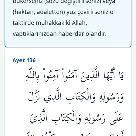
bükerseniz (sözü değiştirirseniz) veya
(haktan, adaletten) yüz çevirirseniz o
taktirde muhakkak ki Allah,
yaptıklarınızdan haberdar olandır.
Ayet 136
يَا أَيُّهَا الَّذِينَ آمَنُواْ آمِنُواْ بِاللّهِ
وَرَسُولِهِ وَالْكِتَابِ الَّذِي نَزَّلَ
عَلَى رَسُولِهِ وَالْكِتَابِ الَّذِيَ