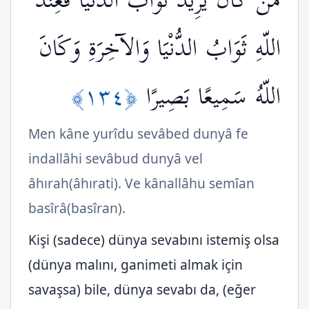
مَّن كَانَ يُرِيدُ ثَوَابَ الدُّنْيَا فَعِندَ
اللّهِ ثَوَابُ الدُّنْيَا وَالآخِرَةِ وَكَانَ
﴿١٣٤﴾
اللّهُ سَمِيعًا بَصِيرًا
Men kâne yurîdu sevâbed dunyâ fe
indallâhi sevâbud dunyâ vel
âhırah(âhırati). Ve kânallâhu semîan
basîrâ(basîran).
Kişi (sadece) dünya sevabını istemiş olsa
(dünya malını, ganimeti almak için
savaşsa) bile, dünya sevabı da, (eğer