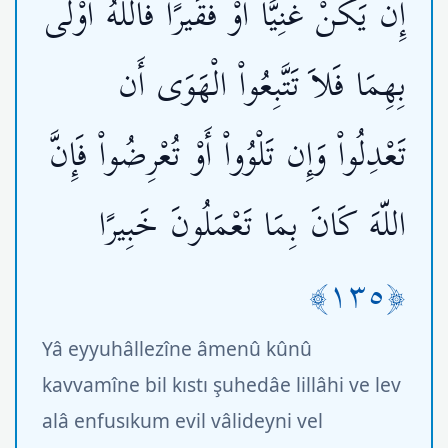
إِن يَكُنْ غَنِيًّا أَوْ فَقَيرًا فَاللّهُ أَوْلَى
بِهِمَا فَلاَ تَتَّبِعُواْ الْهَوَى أَن
تَعْدِلُواْ وَإِن تَلْوُواْ أَوْ تُعْرِضُواْ فَإِنَّ
اللّهَ كَانَ بِمَا تَعْمَلُونَ خَبِيرًا
﴿١٣٥﴾
Yâ eyyuhâllezîne âmenû kûnû
kavvamîne bil kıstı şuhedâe lillâhi ve lev
alâ enfusıkum evil vâlideyni vel