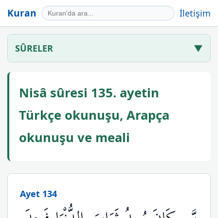
Kuran
İletişim
SÛRELER
▼
Nisâ sûresi 135. ayetin
Türkçe okunuşu, Arapça
okunuşu ve meali
Ayet 134