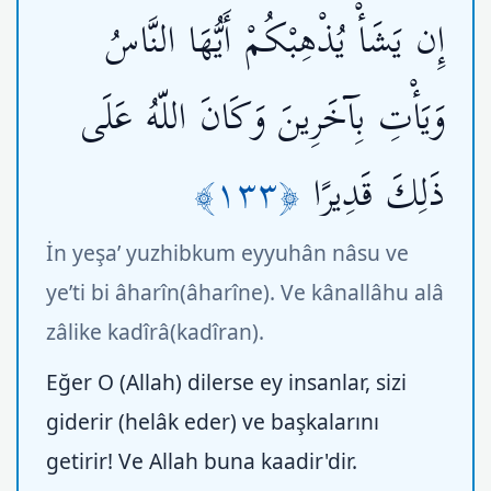
إِن يَشَأْ يُذْهِبْكُمْ أَيُّهَا النَّاسُ
وَيَأْتِ بِآخَرِينَ وَكَانَ اللّهُ عَلَى
﴿١٣٣﴾
ذَلِكَ قَدِيرًا
İn yeşa’ yuzhibkum eyyuhân nâsu ve
ye’ti bi âharîn(âharîne). Ve kânallâhu alâ
zâlike kadîrâ(kadîran).
Eğer O (Allah) dilerse ey insanlar, sizi
giderir (helâk eder) ve başkalarını
getirir! Ve Allah buna kaadir'dir.