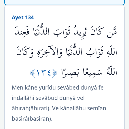
Ayet 134
مَّن كَانَ يُرِيدُ ثَوَابَ الدُّنْيَا فَعِندَ
اللّهِ ثَوَابُ الدُّنْيَا وَالآخِرَةِ وَكَانَ
﴿١٣٤﴾
اللّهُ سَمِيعًا بَصِيرًا
Men kâne yurîdu sevâbed dunyâ fe
indallâhi sevâbud dunyâ vel
âhırah(âhırati). Ve kânallâhu semîan
basîrâ(basîran).