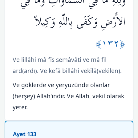
وَلِلّهِ مَا فِي السَّمَاوَاتِ وَمَا فِي
الأَرْضِ وَكَفَى بِاللّهِ وَكِيلاً
﴿١٣٢﴾
Ve lillâhi mâ fîs semâvâti ve mâ fil
ard(ardı). Ve kefâ billâhi vekîlâ(vekîlen).
Ve göklerde ve yeryüzünde olanlar
(herşey) Allah'ındır. Ve Allah, vekil olarak
yeter.
Ayet 133