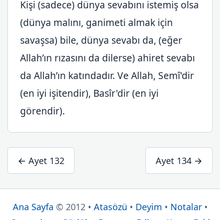
Kişi (sadece) dünya sevabını istemiş olsa
(dünya malını, ganimeti almak için
savaşsa) bile, dünya sevabı da, (eğer
Allah’ın rızasını da dilerse) ahiret sevabı
da Allah’ın katındadır. Ve Allah, Semî'dir
(en iyi işitendir), Basîr'dir (en iyi
görendir).
← Ayet 132
Ayet 134 →
Ana Sayfa
© 2012 •
Atasözü
•
Deyim
•
Notalar
•