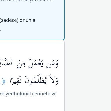
 (sadece) onunla
.
وَمَن يَعْمَلْ مِنَ الصَّالِح
﴿١٢٤﴾
وَلاَ يُظْلَمُونَ نَقِيرًا
ike yedhulûnel cennete ve