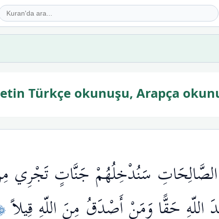
ayetin Türkçe okunuşu, Arapça okun
واْ الصَّالِحَاتِ سَنُدْخِلُهُمْ جَنَّاتٍ تَجْرِي مِن 
١٢٢﴾
ْدَ اللّهِ حَقًّا وَمَنْ أَصْدَقُ مِنَ اللّهِ قِيلاً