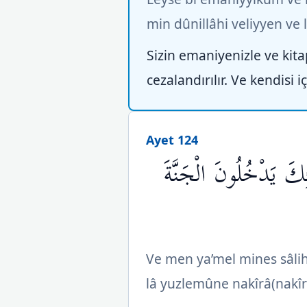
min dûnillâhi veliyyen ve 
Sizin emaniyenizle ve kita
cezalandırılır. Ve kendisi 
Ayet 124
كَ يَدْخُلُونَ الْجَنَّةَ
Ve men ya’mel mines sâli
lâ yuzlemûne nakîrâ(nakîr