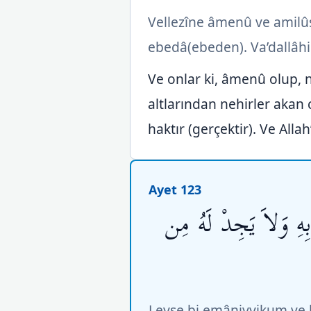
Vellezîne âmenû ve amilûs
ebedâ(ebeden). Va’dallâhi
Ve onlar ki, âmenû olup, nef
altlarından nehirler akan 
haktır (gerçektir). Ve All
Ayet 123
بِهِ وَلاَ يَجِدْ لَهُ مِن
Leyse bi emâniyyikum ve lâ