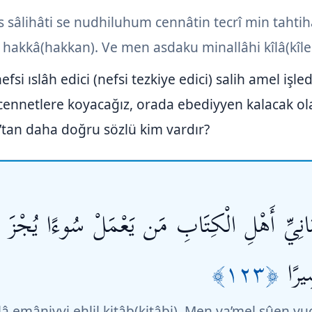
 sâlihâti se nudhiluhum cennâtin tecrî min tahtih
 hakkâ(hakkan). Ve men asdaku minallâhi kîlâ(kîle
si ıslâh edici (nefsi tezkiye edici) salih amel işledi
cennetlere koyacağız, orada ebediyyen kalacak olan
ah’tan daha doğru sözlü kim vardır?
أَمَانِيِّ أَهْلِ الْكِتَابِ مَن يَعْمَلْ سُوءًا يُجْزَ 
﴿١٢٣﴾
يرًا
 emâniyyi ehlil kitâb(kitâbi). Men ya’mel sûen yucz