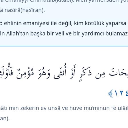
lâ nasîrâ(nasîran).
p ehlinin emaniyesi ile değil, kim kötülük yaparsa
için Allah'tan başka bir velî ve bir yardımcı bulamaz
َاتَ مِن ذَكَرٍ أَوْ أُنثَى وَهُوَ مُؤْمِنٌ فَأُوْلَئِ
hâti min zekerin ev unsâ ve huve mu’minun fe ulâ
an).