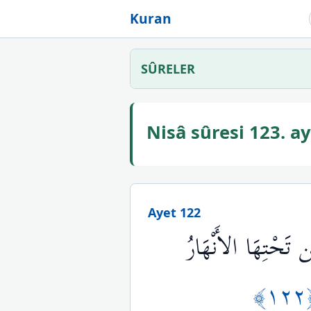
Kuran
SÛRELER
Nisâ sûresi 123. 
Ayet 122
تَحْتِهَا الأَنْهَارُ
﴿