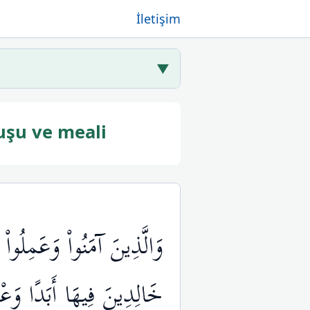
İletişim
▼
uşu ve meali
وَالَّذِينَ آمَنُواْ وَعَمِلُ
خَالِدِينَ فِيهَا أَبَدًا وَع