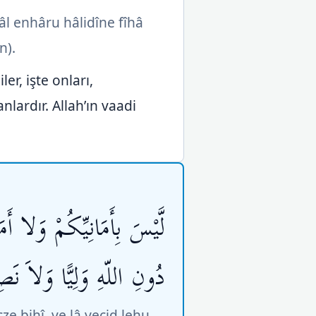
âl enhâru hâlidîne fîhâ
n).
ler, işte onları,
lardır. Allah’ın vaadi
لَّيْسَ بِأَمَانِيِّكُمْ وَلا 
دُونِ اللّهِ وَلِيًّا وَلاَ نَصِ
e bihî, ve lâ yecid lehu