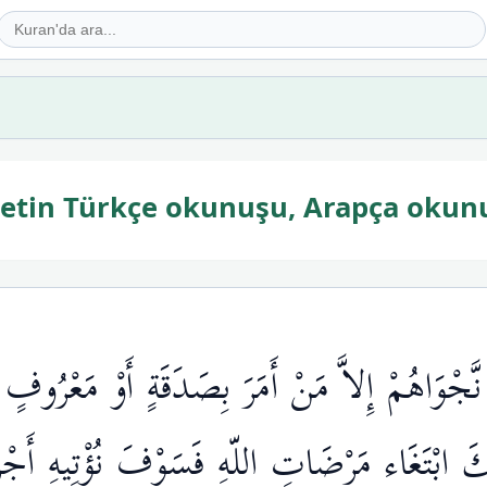
ayetin Türkçe okunuşu, Arapça okun
َّجْوَاهُمْ إِلاَّ مَنْ أَمَرَ بِصَدَقَةٍ أَوْ مَعْرُوفٍ 
كَ ابْتَغَاء مَرْضَاتِ اللّهِ فَسَوْفَ نُؤْتِيهِ أَجْر