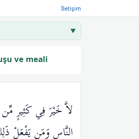
İletişim
▼
uşu ve meali
لاَّ خَيْرَ فِي كَثِيرٍ مِّن ن
النَّاسِ وَمَن يَفْعَلْ ذَلِ