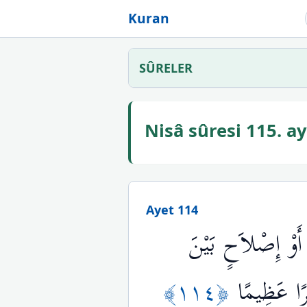
Kuran
SÛRELER
Nisâ sûresi 115. 
Ayet 114
أَوْ إِصْلاَحٍ بَيْنَ
﴿١١٤﴾
ًا عَظِيمًا