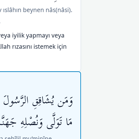
 ıslâhın beynen nâs(nâsi).
.
eya iyilik yapmayı veya
ah rızasını istemek için
وَمَن يُشَاقِقِ الرَّسُولَ مِن 
مَا تَوَلَّى وَنُصْلِهِ جَهَ
a sebîlil mu’minîne