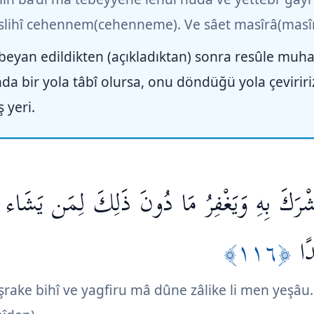
nuslihî cehennem(cehenneme). Ve sâet masîrâ(masî
beyan edildikten (açıkladıktan) sonra resûle muha
da bir yola tâbî olursa, onu döndüğü yola çeviri
 yeri.
يُشْرَكَ بِهِ وَيَغْفِرُ مَا دُونَ ذَلِكَ لِمَن يَشَاء 
﴿١١٦﴾
ًا
şrake bihî ve yagfiru mâ dûne zâlike li men yeşâu.