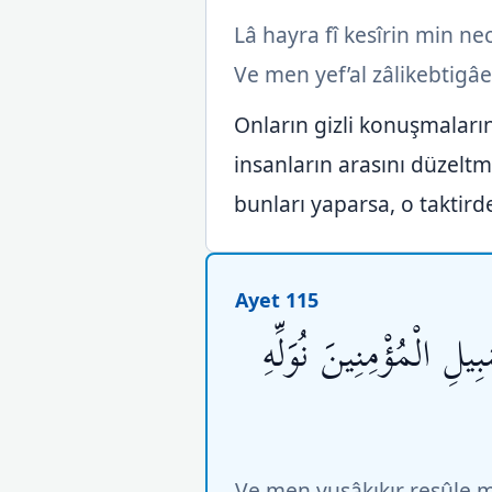
Lâ hayra fî kesîrin min n
Ve men yef’al zâlikebtigâe
Onların gizli konuşmaları
insanların arasını düzelt
bunları yaparsa, o taktir
Ayet 115
لِ الْمُؤْمِنِينَ نُوَلِّهِ
Ve men yuşâkıkır resûle m