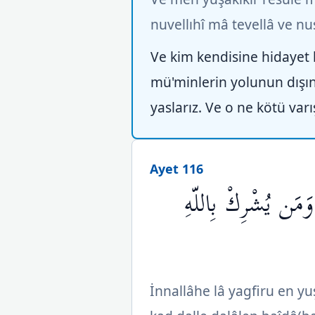
nuvellıhî mâ tevellâ ve 
Ve kim kendisine hidayet 
mü'minlerin yolunun dışın
yaslarız. Ve o ne kötü varış
Ayet 116
وَمَن يُشْرِكْ بِاللّهِ
İnnallâhe lâ yagfiru en yu