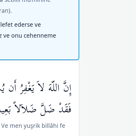
ran).
lefet ederse ve
riz ve onu cehenneme
إِنَّ اللّهَ لاَ يَغْفِرُ أَن 
فَقَدْ ضَلَّ ضَلاَلاً بَعِيد
 Ve men yuşrik billâhi fe