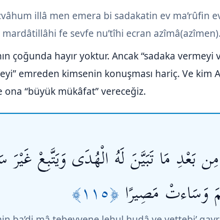
ecvâhum illâ men emera bi sadakatin ev ma’rûfin ev
 mardâtillâhi fe sevfe nu’tîhi ecran azîmâ(azîmen)
nın çoğunda hayır yoktur. Ancak “sadaka vermeyi v
meyi” emreden kimsenin konuşması hariç. Ve kim All
de ona “büyük mükâfat” vereceğiz.
بَعْدِ مَا تَبَيَّنَ لَهُ الْهُدَى وَيَتَّبِعْ غَيْرَ سَبِي
﴿١١٥﴾
نَّمَ وَسَاءتْ مَصِيرًا
in ba’di mâ tebeyyene lehul hudâ ve yettebi’ gayr