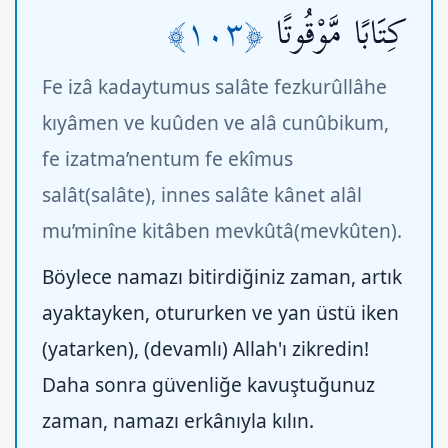
﴿١٠٣﴾
كِتَابًا مَّوْقُوتًا
Fe izâ kadaytumus salâte fezkurûllâhe
kıyâmen ve kuûden ve alâ cunûbikum,
fe izatma’nentum fe ekîmus
salât(salâte), innes salâte kânet alâl
mu’minîne kitâben mevkûtâ(mevkûten).
Böylece namazı bitirdiğiniz zaman, artık
ayaktayken, otururken ve yan üstü iken
(yatarken), (devamlı) Allah'ı zikredin!
Daha sonra güvenliğe kavuştuğunuz
zaman, namazı erkânıyla kılın.