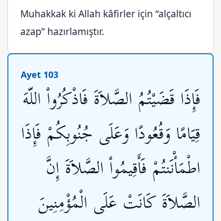
Muhakkak ki Allah kâfirler için “alçaltıcı
azap” hazırlamıştır.
Ayet 103
فَإِذَا قَضَيْتُمُ الصَّلاَةَ فَاذْكُرُواْ اللّهَ
قِيَامًا وَقُعُودًا وَعَلَى جُنُوبِكُمْ فَإِذَا
اطْمَأْنَنتُمْ فَأَقِيمُواْ الصَّلاَةَ إِنَّ
الصَّلاَةَ كَانَتْ عَلَى الْمُؤْمِنِينَ