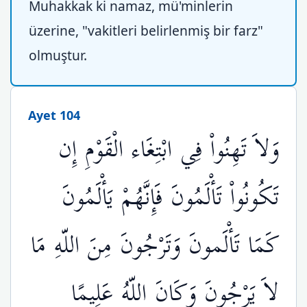
Muhakkak ki namaz, mü'minlerin
üzerine, "vakitleri belirlenmiş bir farz"
olmuştur.
Ayet 104
وَلاَ تَهِنُواْ فِي ابْتِغَاء الْقَوْمِ إِن
تَكُونُواْ تَأْلَمُونَ فَإِنَّهُمْ يَأْلَمُونَ
كَمَا تَأْلَمونَ وَتَرْجُونَ مِنَ اللّهِ مَا
لاَ يَرْجُونَ وَكَانَ اللّهُ عَلِيمًا