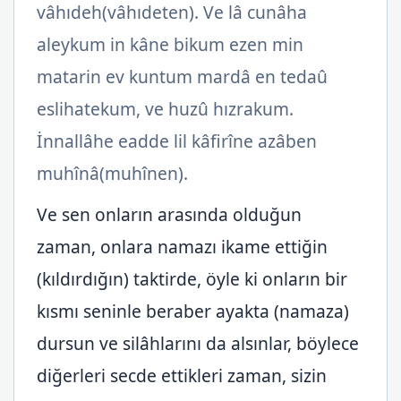
vâhıdeh(vâhıdeten). Ve lâ cunâha
aleykum in kâne bikum ezen min
matarin ev kuntum mardâ en tedaû
eslihatekum, ve huzû hızrakum.
İnnallâhe eadde lil kâfirîne azâben
muhînâ(muhînen).
Ve sen onların arasında olduğun
zaman, onlara namazı ikame ettiğin
(kıldırdığın) taktirde, öyle ki onların bir
kısmı seninle beraber ayakta (namaza)
dursun ve silâhlarını da alsınlar, böylece
diğerleri secde ettikleri zaman, sizin