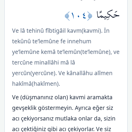
﴿١٠٤﴾
حَكِيمًا
Ve lâ tehinû fîbtigâil kavm(kavmi). İn
tekûnû te’lemûne fe innehum
ye’lemûne kemâ te’lemûn(te’lemûne), ve
tercûne minallâhi mâ lâ
yercûn(yercûne). Ve kânallâhu alîmen
hakîmâ(hakîmen).
Ve (düşmanınız olan) kavmi aramakta
gevşeklik göstermeyin. Ayrıca eğer siz
acı çekiyorsanız mutlaka onlar da, sizin
acı çektiğiniz gibi acı çekiyorlar. Ve siz