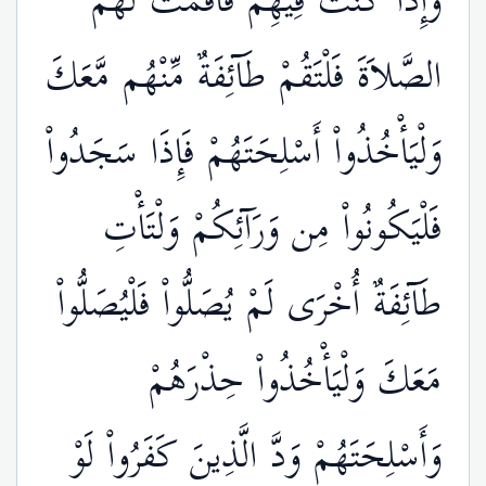
وَإِذَا كُنتَ فِيهِمْ فَأَقَمْتَ لَهُمُ
الصَّلاَةَ فَلْتَقُمْ طَآئِفَةٌ مِّنْهُم مَّعَكَ
وَلْيَأْخُذُواْ أَسْلِحَتَهُمْ فَإِذَا سَجَدُواْ
فَلْيَكُونُواْ مِن وَرَآئِكُمْ وَلْتَأْتِ
طَآئِفَةٌ أُخْرَى لَمْ يُصَلُّواْ فَلْيُصَلُّواْ
مَعَكَ وَلْيَأْخُذُواْ حِذْرَهُمْ
وَأَسْلِحَتَهُمْ وَدَّ الَّذِينَ كَفَرُواْ لَوْ