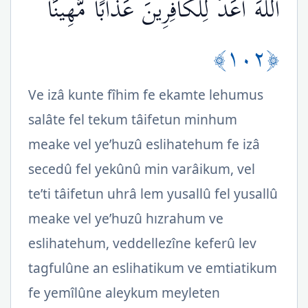
اللّهَ أَعَدَّ لِلْكَافِرِينَ عَذَابًا مُّهِينًا
﴿١٠٢﴾
Ve izâ kunte fîhim fe ekamte lehumus
salâte fel tekum tâifetun minhum
meake vel ye’huzû eslihatehum fe izâ
secedû fel yekûnû min varâikum, vel
te’ti tâifetun uhrâ lem yusallû fel yusallû
meake vel ye’huzû hızrahum ve
eslihatehum, veddellezîne keferû lev
tagfulûne an eslihatikum ve emtiatikum
fe yemîlûne aleykum meyleten