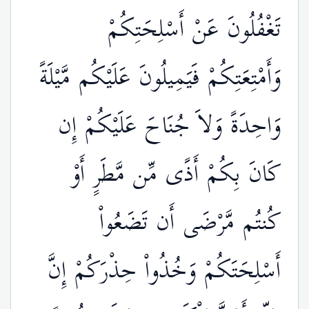
تَغْفُلُونَ عَنْ أَسْلِحَتِكُمْ
وَأَمْتِعَتِكُمْ فَيَمِيلُونَ عَلَيْكُم مَّيْلَةً
وَاحِدَةً وَلاَ جُنَاحَ عَلَيْكُمْ إِن
كَانَ بِكُمْ أَذًى مِّن مَّطَرٍ أَوْ
كُنتُم مَّرْضَى أَن تَضَعُواْ
أَسْلِحَتَكُمْ وَخُذُواْ حِذْرَكُمْ إِنَّ