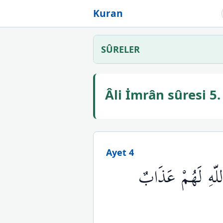
Kuran
SÛRELER
Âli İmrân sûresi 
Ayet 4
اللّهِ لَهُمْ عَذَابٌ