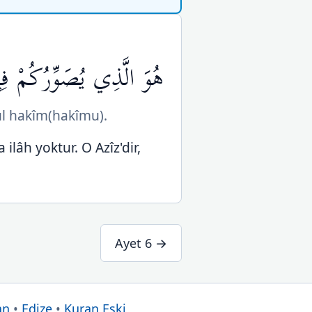
هُوَ الَّذِي يُصَوِّرُكُمْ فِ
zul hakîm(hakîmu).
 ilâh yoktur. O Azîz'dir,
Ayet 6 →
an
•
Edize
•
Kuran Eski