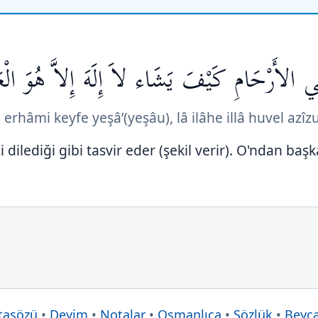
ي الأَرْحَامِ كَيْفَ يَشَاء لاَ إِلَهَ إِلاَّ هُوَ الْعَ
 erhâmi keyfe yeşâ’(yeşâu), lâ ilâhe illâ huvel azî
i dilediği gibi tasvir eder (şekil verir). O'ndan başka
tasözü
•
Deyim
•
Notalar
•
Osmanlıca
•
Sözlük
•
Beyc