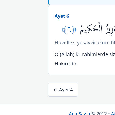
Ayet 6
﴿٦﴾
زِيزُ الْحَكِيمُ
Huvellezî yusavvirukum fîl
O (Allah) ki, rahimlerde siz
Hakîm'dir.
← Ayet 4
Ana Sayfa
© 2012 •
A