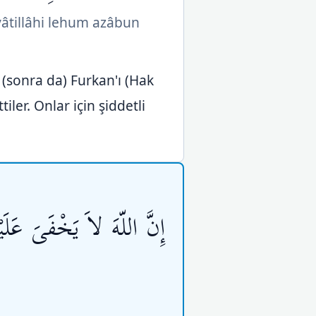
âyâtillâhi lehum azâbun
e (sonra da) Furkan'ı (Hak
tiler. Onlar için şiddetli
إِنَّ اللّهَ لاَ يَخْفَىَ عَ