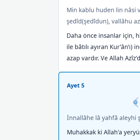
Min kablu huden lin nâsi v
şedîd(şedîdun), vallâhu a
Daha önce insanlar için, hi
ile bâtılı ayıran Kur'ân’ı) i
azap vardır. Ve Allah Azîz'd
Ayet 5
İnnallâhe lâ yahfâ aleyhi ş
Muhakkak ki Allah'a yeryüz