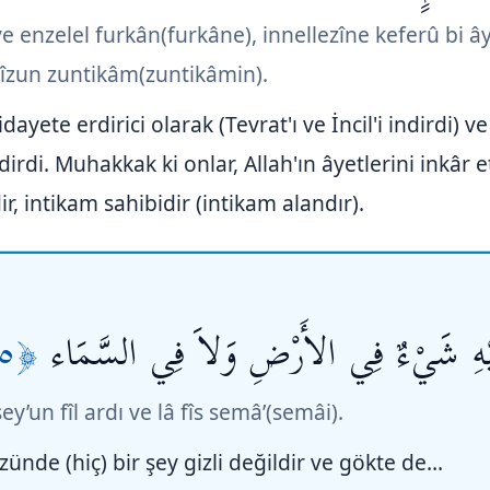
e enzelel furkân(furkâne), innellezîne keferû bi 
zîzun zuntikâm(zuntikâmin).
dayete erdirici olarak (Tevrat'ı ve İncil'i indirdi) v
ndirdi. Muhakkak ki onlar, Allah'ın âyetlerini inkâr et
ir, intikam sahibidir (intikam alandır).
﴿٥﴾
لَيْهِ شَيْءٌ فِي الأَرْضِ وَلاَ فِي السَّمَاء
ey’un fîl ardı ve lâ fîs semâ’(semâi).
ünde (hiç) bir şey gizli değildir ve gökte de…