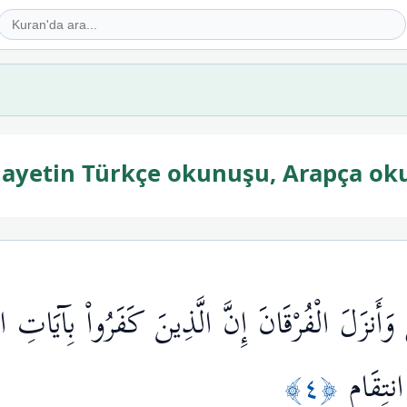
5. ayetin Türkçe okunuşu, Arapça o
أَنزَلَ الْفُرْقَانَ إِنَّ الَّذِينَ كَفَرُواْ بِآيَاتِ 
﴿٤﴾
نتِقَامٍ