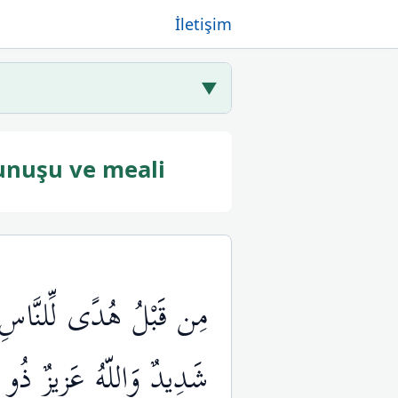
İletişim
▼
kunuşu ve meali
مِن قَبْلُ هُدًى لِّلنَّاسِ وَ
شَدِيدٌ وَاللّهُ عَزِيزٌ ذُو ا