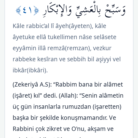
﴿٤١﴾
وَسَبِّحْ بِالْعَشِيِّ وَالإِبْكَارِ
Kâle rabbic’al lî âyeh(âyeten), kâle
âyetuke ellâ tukellimen nâse selâsete
eyyâmin illâ remzâ(remzan), vezkur
rabbeke kesîran ve sebbih bil aşiyyi vel
ibkâr(ibkâri).
(Zekeriyâ A.S): “Rabbim bana bir alâmet
(işâret) kıl” dedi. (Allah): “Senin alâmetin
üç gün insanlarla rumuzdan (işaretten)
başka bir şekilde konuşmamandır. Ve
Rabbini çok zikret ve O'nu, akşam ve