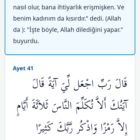
nasıl olur, bana ihtiyarlık erişmişken. Ve
benim kadınım da kısırdır.” dedi. (Allah
da ): "İşte böyle, Allah dilediğini yapar."
buyurdu.
Ayet 41
قَالَ رَبِّ اجْعَل لِّيَ آيَةً قَالَ
آيَتُكَ أَلاَّ تُكَلِّمَ النَّاسَ ثَلاَثَةَ أَيَّامٍ
إِلاَّ رَمْزًا وَاذْكُر رَّبَّكَ كَثِيرًا