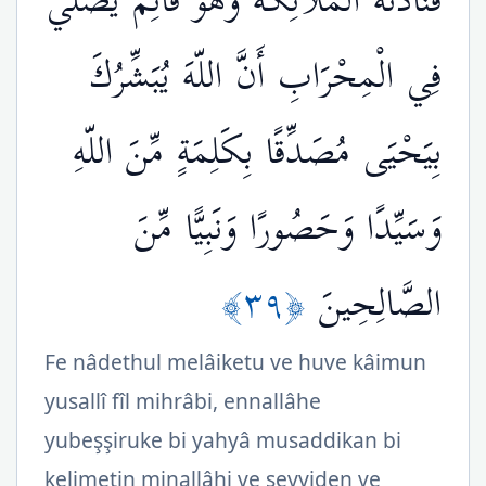
فَنَادَتْهُ الْمَلآئِكَةُ وَهُوَ قَائِمٌ يُصَلِّي
فِي الْمِحْرَابِ أَنَّ اللّهَ يُبَشِّرُكَ
بِيَحْيَى مُصَدِّقًا بِكَلِمَةٍ مِّنَ اللّهِ
وَسَيِّدًا وَحَصُورًا وَنَبِيًّا مِّنَ
﴿٣٩﴾
الصَّالِحِينَ
Fe nâdethul melâiketu ve huve kâimun
yusallî fîl mihrâbi, ennallâhe
yubeşşiruke bi yahyâ musaddikan bi
kelimetin minallâhi ve seyyiden ve