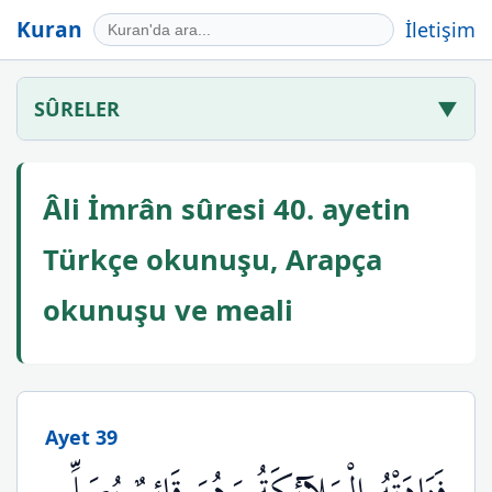
Kuran
İletişim
SÛRELER
▼
Âli İmrân sûresi 40. ayetin
Türkçe okunuşu, Arapça
okunuşu ve meali
Ayet 39