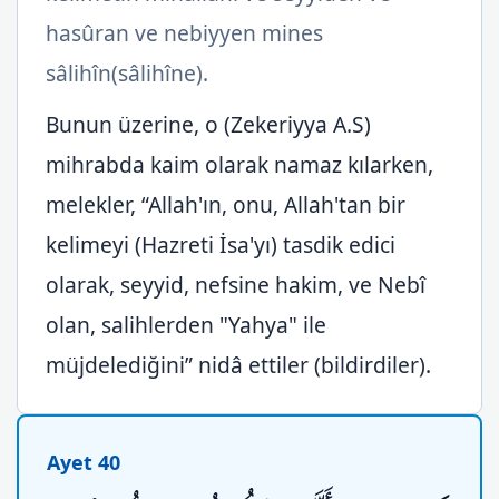
hasûran ve nebiyyen mines
sâlihîn(sâlihîne).
Bunun üzerine, o (Zekeriyya A.S)
mihrabda kaim olarak namaz kılarken,
melekler, “Allah'ın, onu, Allah'tan bir
kelimeyi (Hazreti İsa'yı) tasdik edici
olarak, seyyid, nefsine hakim, ve Nebî
olan, salihlerden "Yahya" ile
müjdelediğini” nidâ ettiler (bildirdiler).
Ayet 40