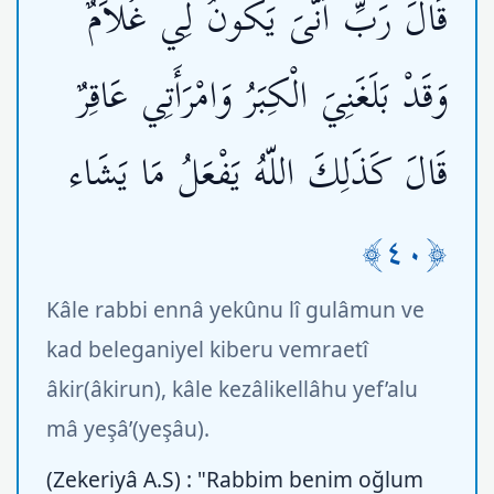
قَالَ رَبِّ أَنَّىَ يَكُونُ لِي غُلاَمٌ
وَقَدْ بَلَغَنِيَ الْكِبَرُ وَامْرَأَتِي عَاقِرٌ
قَالَ كَذَلِكَ اللّهُ يَفْعَلُ مَا يَشَاء
﴿٤٠﴾
Kâle rabbi ennâ yekûnu lî gulâmun ve
kad beleganiyel kiberu vemraetî
âkir(âkirun), kâle kezâlikellâhu yef’alu
mâ yeşâ’(yeşâu).
(Zekeriyâ A.S) : "Rabbim benim oğlum