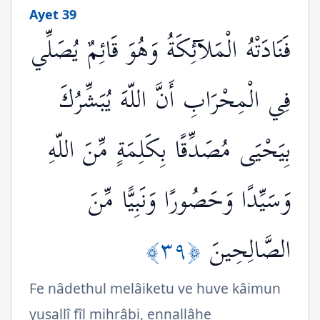
Ayet 39
فَنَادَتْهُ الْمَلآئِكَةُ وَهُوَ قَائِمٌ يُصَلِّي
فِي الْمِحْرَابِ أَنَّ اللّهَ يُبَشِّرُكَ
بِيَحْيَى مُصَدِّقًا بِكَلِمَةٍ مِّنَ اللّهِ
وَسَيِّدًا وَحَصُورًا وَنَبِيًّا مِّنَ
﴿٣٩﴾
الصَّالِحِينَ
Fe nâdethul melâiketu ve huve kâimun
yusallî fîl mihrâbi, ennallâhe