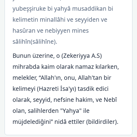
yubeşşiruke bi yahyâ musaddikan bi
kelimetin minallâhi ve seyyiden ve
hasûran ve nebiyyen mines
sâlihîn(sâlihîne).
Bunun üzerine, o (Zekeriyya A.S)
mihrabda kaim olarak namaz kılarken,
melekler, “Allah'ın, onu, Allah'tan bir
kelimeyi (Hazreti İsa'yı) tasdik edici
olarak, seyyid, nefsine hakim, ve Nebî
olan, salihlerden "Yahya" ile
müjdelediğini” nidâ ettiler (bildirdiler).