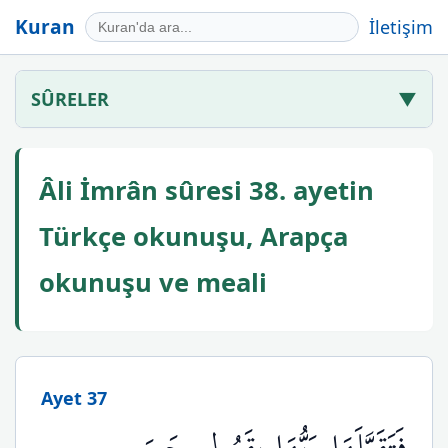
Kuran
İletişim
SÛRELER
▼
Âli İmrân sûresi 38. ayetin
Türkçe okunuşu, Arapça
okunuşu ve meali
Ayet 37