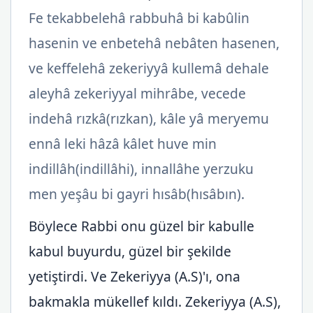
Fe tekabbelehâ rabbuhâ bi kabûlin
hasenin ve enbetehâ nebâten hasenen,
ve keffelehâ zekeriyyâ kullemâ dehale
aleyhâ zekeriyyal mihrâbe, vecede
indehâ rızkâ(rızkan), kâle yâ meryemu
ennâ leki hâzâ kâlet huve min
indillâh(indillâhi), innallâhe yerzuku
men yeşâu bi gayri hısâb(hısâbın).
Böylece Rabbi onu güzel bir kabulle
kabul buyurdu, güzel bir şekilde
yetiştirdi. Ve Zekeriyya (A.S)'ı, ona
bakmakla mükellef kıldı. Zekeriyya (A.S),