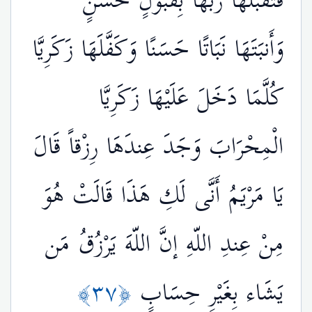
فَتَقَبَّلَهَا رَبُّهَا بِقَبُولٍ حَسَنٍ
وَأَنبَتَهَا نَبَاتًا حَسَنًا وَكَفَّلَهَا زَكَرِيَّا
كُلَّمَا دَخَلَ عَلَيْهَا زَكَرِيَّا
الْمِحْرَابَ وَجَدَ عِندَهَا رِزْقاً قَالَ
يَا مَرْيَمُ أَنَّى لَكِ هَذَا قَالَتْ هُوَ
مِنْ عِندِ اللّهِ إنَّ اللّهَ يَرْزُقُ مَن
﴿٣٧﴾
يَشَاء بِغَيْرِ حِسَابٍ