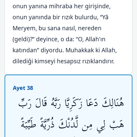
onun yanına mihraba her girişinde,
onun yanında bir rızık bulurdu, “Yâ
Meryem, bu sana nasıl, nereden
(geldi)?” deyince, o da: “O, Allah'ın
katından” diyordu. Muhakkak ki Allah,
dilediği kimseyi hesapsız rızıklandırır.
Ayet 38
هُنَالِكَ دَعَا زَكَرِيَّا رَبَّهُ قَالَ رَبِّ
هَبْ لِي مِن لَّدُنْكَ ذُرِّيَّةً طَيِّبَةً