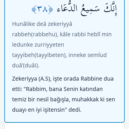
﴿٣٨﴾
إِنَّكَ سَمِيعُ الدُّعَاء
Hunâlike deâ zekeriyyâ
rabbeh(rabbehu), kâle rabbi heblî min
ledunke zurriyyeten
tayyibeh(tayyibeten), inneke semîud
duâ’(duâi).
Zekeriyya (A.S), işte orada Rabbine dua
etti: "Rabbim, bana Senin katından
temiz bir nesil bağışla, muhakkak ki sen
duayı en iyi işitensin" dedi.