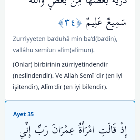
ذُرِّيَّةً بَعْضُهَا مِن بَعْضٍ وَاللّهُ
﴿٣٤﴾
سَمِيعٌ عَلِيمٌ
Zurriyyeten ba’duhâ min ba’d(ba’din),
vallâhu semîun alîm(alîmun).
(Onlar) birbirinin zürriyetindendir
(neslindendir). Ve Allah Semî 'dir (en iyi
işitendir), Alîm'dir (en iyi bilendir).
Ayet 35
إِذْ قَالَتِ امْرَأَةُ عِمْرَانَ رَبِّ إِنِّي