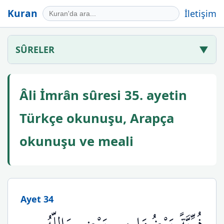
Kuran
İletişim
SÛRELER
▼
Âli İmrân sûresi 35. ayetin
Türkçe okunuşu, Arapça
okunuşu ve meali
Ayet 34