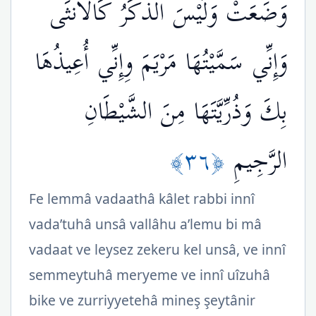
وَضَعَتْ وَلَيْسَ الذَّكَرُ كَالأُنثَى
وَإِنِّي سَمَّيْتُهَا مَرْيَمَ وِإِنِّي أُعِيذُهَا
بِكَ وَذُرِّيَّتَهَا مِنَ الشَّيْطَانِ
﴿٣٦﴾
الرَّجِيمِ
Fe lemmâ vadaathâ kâlet rabbi innî
vada’tuhâ unsâ vallâhu a’lemu bi mâ
vadaat ve leysez zekeru kel unsâ, ve innî
semmeytuhâ meryeme ve innî uîzuhâ
bike ve zurriyyetehâ mineş şeytânir