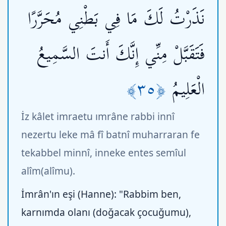
نَذَرْتُ لَكَ مَا فِي بَطْنِي مُحَرَّرًا
فَتَقَبَّلْ مِنِّي إِنَّكَ أَنتَ السَّمِيعُ
﴿٣٥﴾
الْعَلِيمُ
İz kâlet imraetu ımrâne rabbi innî
nezertu leke mâ fî batnî muharraran fe
tekabbel minnî, inneke entes semîul
alîm(alîmu).
İmrân'ın eşi (Hanne): "Rabbim ben,
karnımda olanı (doğacak çocuğumu),