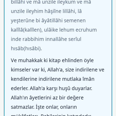
billâhi ve mâ unzile ileykum ve mâ
unzile ileyhim hâşiîne lillâhi, lâ
yeşterûne bi âyâtillâhi semenen
kalîlâ(kalîlen), ulâike lehum ecruhum
inde rabbihim innallâhe serîul
hısâb(hısâbi).
Ve muhakkak ki kitap ehlinden öyle
kimseler var ki, Allah'a, size indirilene ve
kendilerine indirilene mutlaka îmân
ederler. Allah'a karşı huşû duyarlar.
Allah'ın âyetlerini az bir değere
satmazlar. İşte onlar, onların