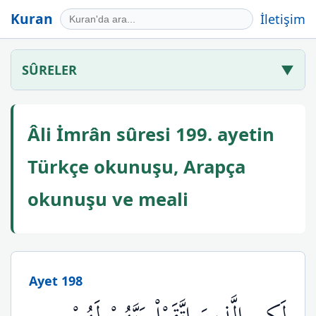
Kuran
İletişim
SÛRELER
▼
Âli İmrân sûresi 199. ayetin
Türkçe okunuşu, Arapça
okunuşu ve meali
Ayet 198