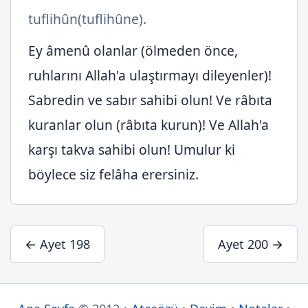
tuflihûn(tuflihûne).
Ey âmenû olanlar (ölmeden önce,
ruhlarını Allah'a ulaştırmayı dileyenler)!
Sabredin ve sabır sahibi olun! Ve râbıta
kuranlar olun (râbıta kurun)! Ve Allah'a
karşı takva sahibi olun! Umulur ki
böylece siz felâha erersiniz.
← Ayet 198
Ayet 200 →