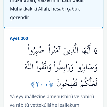
mükâfatları, Rab'lerinin katındadır.
Muhakkak ki Allah, hesabı çabuk
görendir.
Ayet 200
يَا أَيُّهَا الَّذِينَ آمَنُواْ اصْبِرُواْ
وَصَابِرُواْ وَرَابِطُواْ وَاتَّقُواْ اللّهَ
﴿٢٠٠﴾
لَعَلَّكُمْ تُفْلِحُونَ
Yâ eyyuhâllezîne âmenusbirû ve sâbirû
ve râbitû vettekûllâhe leallekum