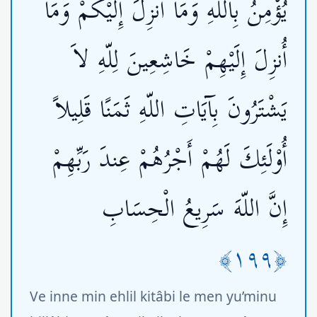
يُؤْمِنُ بِاللّهِ وَمَا أُنزِلَ إِلَيْكُمْ وَمَآ
أُنزِلَ إِلَيْهِمْ خَاشِعِينَ لِلّهِ لاَ
يَشْتَرُونَ بِآيَاتِ اللّهِ ثَمَنًا قَلِيلاً
أُوْلَئِكَ لَهُمْ أَجْرُهُمْ عِندَ رَبِّهِمْ
إِنَّ اللّهَ سَرِيعُ الْحِسَابِ
﴿١٩٩﴾
Ve inne min ehlil kitâbi le men yu’minu