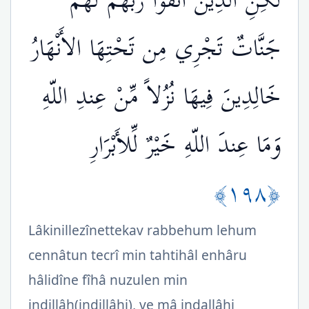
لَكِنِ الَّذِينَ اتَّقَوْاْ رَبَّهُمْ لَهُمْ
جَنَّاتٌ تَجْرِي مِن تَحْتِهَا الأَنْهَارُ
خَالِدِينَ فِيهَا نُزُلاً مِّنْ عِندِ اللّهِ
وَمَا عِندَ اللّهِ خَيْرٌ لِّلأَبْرَارِ
﴿١٩٨﴾
Lâkinillezînettekav rabbehum lehum
cennâtun tecrî min tahtihâl enhâru
hâlidîne fîhâ nuzulen min
indillâh(indillâhi), ve mâ indallâhi