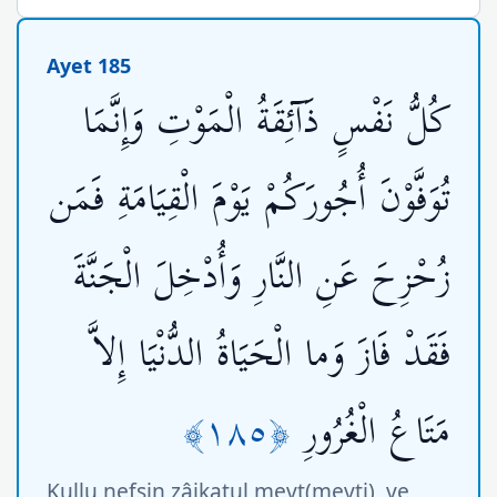
Ayet 185
كُلُّ نَفْسٍ ذَآئِقَةُ الْمَوْتِ وَإِنَّمَا
تُوَفَّوْنَ أُجُورَكُمْ يَوْمَ الْقِيَامَةِ فَمَن
زُحْزِحَ عَنِ النَّارِ وَأُدْخِلَ الْجَنَّةَ
فَقَدْ فَازَ وَما الْحَيَاةُ الدُّنْيَا إِلاَّ
﴿١٨٥﴾
مَتَاعُ الْغُرُورِ
Kullu nefsin zâikatul mevt(mevti), ve