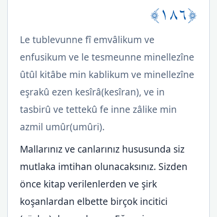
﴿١٨٦﴾
Le tublevunne fî emvâlikum ve
enfusikum ve le tesmeunne minellezîne
ûtûl kitâbe min kablikum ve minellezîne
eşrakû ezen kesîrâ(kesîran), ve in
tasbirû ve tettekû fe inne zâlike min
azmil umûr(umûri).
Mallarınız ve canlarınız hususunda siz
mutlaka imtihan olunacaksınız. Sizden
önce kitap verilenlerden ve şirk
koşanlardan elbette birçok incitici