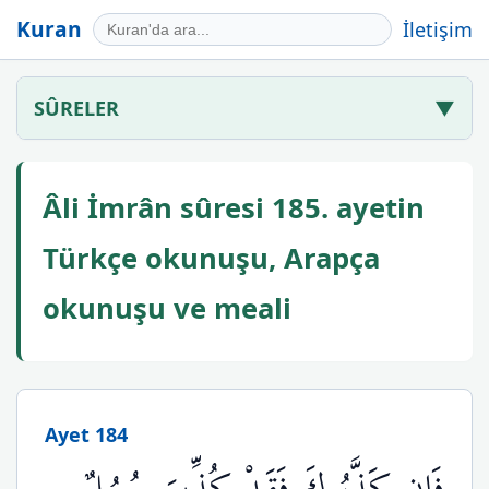
Kuran
İletişim
SÛRELER
▼
Âli İmrân sûresi 185. ayetin
Türkçe okunuşu, Arapça
okunuşu ve meali
Ayet 184