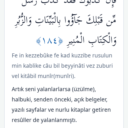
فَإِن كَذَّبُوكَ فَقَدْ كُذِّبَ رُسُلٌ
مِّن قَبْلِكَ جَآؤُوا بِالْبَيِّنَاتِ وَالزُّبُرِ
﴿١٨٤﴾
وَالْكِتَابِ الْمُنِيرِ
Fe in kezzebûke fe kad kuzzibe rusulun
min kablike câu bil beyyinâti vez zuburi
vel kitâbil munîr(munîri).
Artık seni yalanlarlarsa (üzülme),
halbuki, senden önceki, açık belgeler,
yazılı sayfalar ve nurlu kitaplar getiren
resûller de yalanlanmıştı.