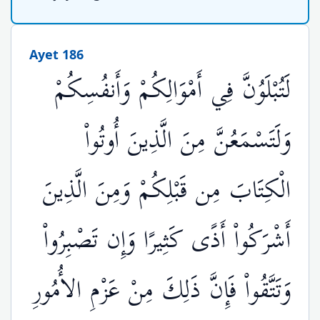
Ayet 186
لَتُبْلَوُنَّ فِي أَمْوَالِكُمْ وَأَنفُسِكُمْ
وَلَتَسْمَعُنَّ مِنَ الَّذِينَ أُوتُواْ
الْكِتَابَ مِن قَبْلِكُمْ وَمِنَ الَّذِينَ
أَشْرَكُواْ أَذًى كَثِيرًا وَإِن تَصْبِرُواْ
وَتَتَّقُواْ فَإِنَّ ذَلِكَ مِنْ عَزْمِ الأُمُورِ