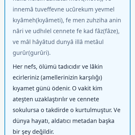
innemâ tuveffevne ucûrekum yevmel
kıyâmeh(kıyâmeti), fe men zuhziha anin
nâri ve udhılel cennete fe kad fâz(fâze),
ve mâl hâyâtud dunyâ illâ metâul
gurûr(gurûri).
Her nefs, ölümü tadıcıdır ve lâkin
ecirleriniz (amellerinizin karşılığı)
kıyamet günü ödenir. O vakit kim
ateşten uzaklaştırılır ve cennete
sokulursa o takdirde o kurtulmuştur. Ve
dünya hayatı, aldatıcı metadan başka
bir şey değildir.