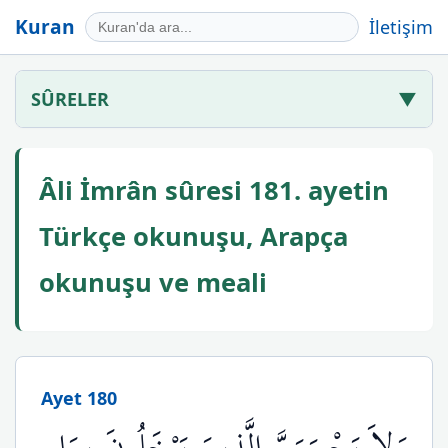
Kuran
İletişim
SÛRELER
▼
Âli İmrân sûresi 181. ayetin
Türkçe okunuşu, Arapça
okunuşu ve meali
Ayet 180