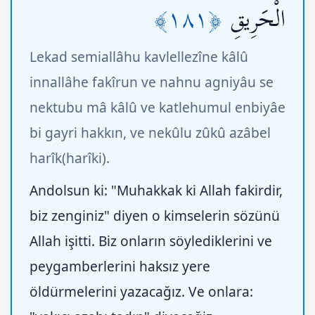
﴿١٨١﴾
الْحَرِيقِ
Lekad semiallâhu kavlellezîne kâlû
innallâhe fakîrun ve nahnu agniyâu se
nektubu mâ kâlû ve katlehumul enbiyâe
bi gayri hakkın, ve nekûlu zûkû azâbel
harîk(harîki).
Andolsun ki: "Muhakkak ki Allah fakirdir,
biz zenginiz" diyen o kimselerin sözünü
Allah işitti. Biz onların söylediklerini ve
peygamberlerini haksız yere
öldürmelerini yazacağız. Ve onlara: