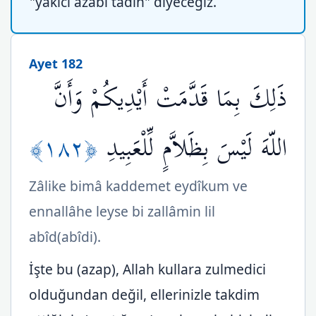
"yakıcı azabı tadın" diyeceğiz.
Ayet 182
ذَلِكَ بِمَا قَدَّمَتْ أَيْدِيكُمْ وَأَنَّ
﴿١٨٢﴾
اللّهَ لَيْسَ بِظَلاَّمٍ لِّلْعَبِيدِ
Zâlike bimâ kaddemet eydîkum ve
ennallâhe leyse bi zallâmin lil
abîd(abîdi).
İşte bu (azap), Allah kullara zulmedici
olduğundan değil, ellerinizle takdim