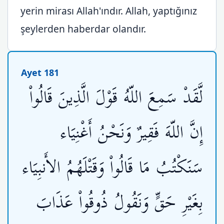
yerin mirası Allah'ındır. Allah, yaptığınız
şeylerden haberdar olandır.
Ayet 181
لَّقَدْ سَمِعَ اللّهُ قَوْلَ الَّذِينَ قَالُواْ
إِنَّ اللّهَ فَقِيرٌ وَنَحْنُ أَغْنِيَاء
سَنَكْتُبُ مَا قَالُواْ وَقَتْلَهُمُ الأَنبِيَاء
بِغَيْرِ حَقٍّ وَنَقُولُ ذُوقُواْ عَذَابَ