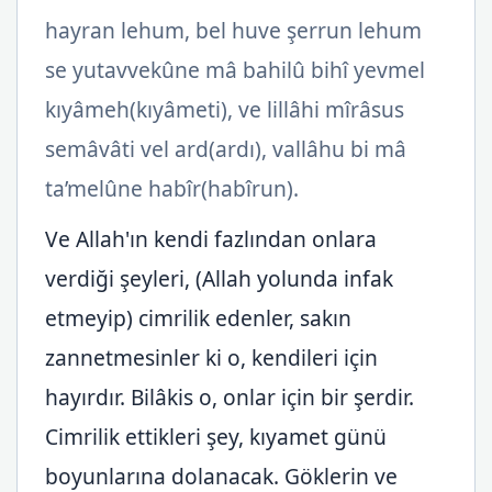
hayran lehum, bel huve şerrun lehum
se yutavvekûne mâ bahilû bihî yevmel
kıyâmeh(kıyâmeti), ve lillâhi mîrâsus
semâvâti vel ard(ardı), vallâhu bi mâ
ta’melûne habîr(habîrun).
Ve Allah'ın kendi fazlından onlara
verdiği şeyleri, (Allah yolunda infak
etmeyip) cimrilik edenler, sakın
zannetmesinler ki o, kendileri için
hayırdır. Bilâkis o, onlar için bir şerdir.
Cimrilik ettikleri şey, kıyamet günü
boyunlarına dolanacak. Göklerin ve