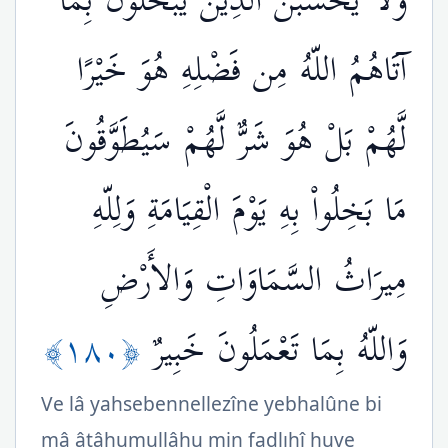
وَلاَ يَحْسَبَنَّ الَّذِينَ يَبْخَلُونَ بِمَا
آتَاهُمُ اللّهُ مِن فَضْلِهِ هُوَ خَيْرًا
لَّهُمْ بَلْ هُوَ شَرٌّ لَّهُمْ سَيُطَوَّقُونَ
مَا بَخِلُواْ بِهِ يَوْمَ الْقِيَامَةِ وَلِلّهِ
مِيرَاثُ السَّمَاوَاتِ وَالأَرْضِ
﴿١٨٠﴾
وَاللّهُ بِمَا تَعْمَلُونَ خَبِيرٌ
Ve lâ yahsebennellezîne yebhalûne bi
mâ âtâhumullâhu min fadlıhî huve