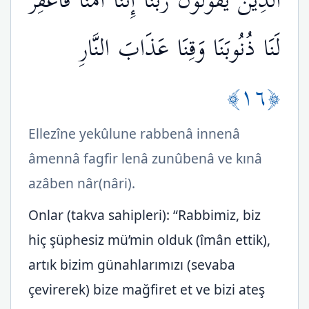
الَّذِينَ يَقُولُونَ رَبَّنَا إِنَّنَا آمَنَّا فَاغْفِرْ
لَنَا ذُنُوبَنَا وَقِنَا عَذَابَ النَّارِ
﴿١٦﴾
Ellezîne yekûlune rabbenâ innenâ
âmennâ fagfir lenâ zunûbenâ ve kınâ
azâben nâr(nâri).
Onlar (takva sahipleri): “Rabbimiz, biz
hiç şüphesiz mü’min olduk (îmân ettik),
artık bizim günahlarımızı (sevaba
çevirerek) bize mağfiret et ve bizi ateş