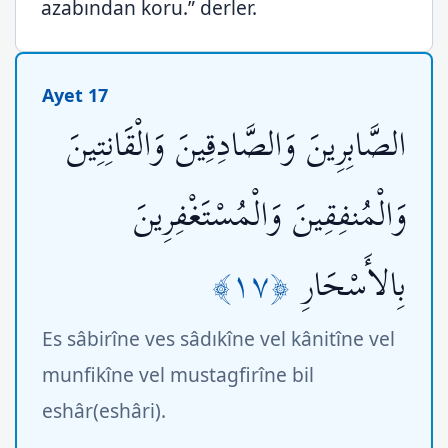
azabından koru.” derler.
Ayet 17
الصَّابِرِينَ وَالصَّادِقِينَ وَالْقَانِتِينَ
وَالْمُنفِقِينَ وَالْمُسْتَغْفِرِينَ
﴿١٧﴾
بِالأَسْحَارِ
Es sâbirîne ves sâdıkîne vel kânitîne vel
munfikîne vel mustagfirîne bil
eshâr(eshâri).