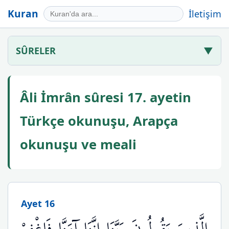
Kuran
İletişim
SÛRELER
▼
Âli İmrân sûresi 17. ayetin
Türkçe okunuşu, Arapça
okunuşu ve meali
Ayet 16