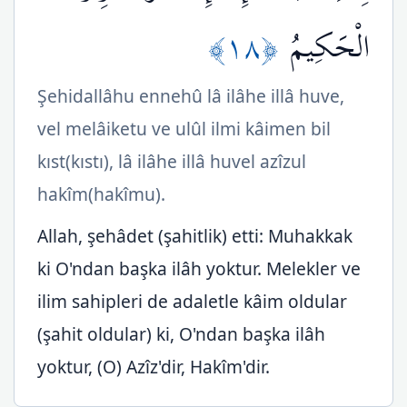
﴿١٨﴾
الْحَكِيمُ
Şehidallâhu ennehû lâ ilâhe illâ huve,
vel melâiketu ve ulûl ilmi kâimen bil
kıst(kıstı), lâ ilâhe illâ huvel azîzul
hakîm(hakîmu).
Allah, şehâdet (şahitlik) etti: Muhakkak
ki O'ndan başka ilâh yoktur. Melekler ve
ilim sahipleri de adaletle kâim oldular
(şahit oldular) ki, O'ndan başka ilâh
yoktur, (O) Azîz'dir, Hakîm'dir.