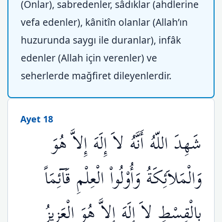
(Onlar), sabredenler, sâdıklar (ahdlerine
vefa edenler), kânitîn olanlar (Allah’ın
huzurunda saygı ile duranlar), infâk
edenler (Allah için verenler) ve
seherlerde mağfiret dileyenlerdir.
Ayet 18
شَهِدَ اللّهُ أَنَّهُ لاَ إِلَهَ إِلاَّ هُوَ
وَالْمَلاَئِكَةُ وَأُوْلُواْ الْعِلْمِ قَآئِمَاً
بِالْقِسْطِ لاَ إِلَهَ إِلاَّ هُوَ الْعَزِيزُ