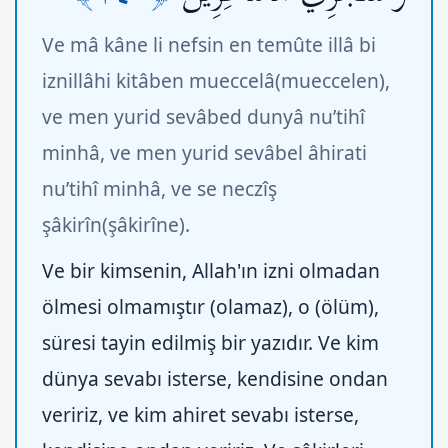
Ve mâ kâne li nefsin en temûte illâ bi
iznillâhi kitâben mueccelâ(mueccelen),
ve men yurid sevâbed dunyâ nu’tihî
minhâ, ve men yurid sevâbel âhirati
nu’tihî minhâ, ve se neczîş
şâkirîn(şâkirîne).
Ve bir kimsenin, Allah'ın izni olmadan
ölmesi olmamıştır (olamaz), o (ölüm),
süresi tayin edilmiş bir yazıdır. Ve kim
dünya sevabı isterse, kendisine ondan
veririz, ve kim ahiret sevabı isterse,