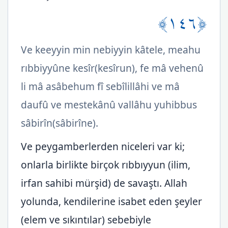
﴿١٤٦﴾
Ve keeyyin min nebiyyin kâtele, meahu
rıbbiyyûne kesîr(kesîrun), fe mâ vehenû
li mâ asâbehum fî sebîlillâhi ve mâ
daufû ve mestekânû vallâhu yuhibbus
sâbirîn(sâbirîne).
Ve peygamberlerden niceleri var ki;
onlarla birlikte birçok rıbbıyyun (ilim,
irfan sahibi mürşid) de savaştı. Allah
yolunda, kendilerine isabet eden şeyler
(elem ve sıkıntılar) sebebiyle