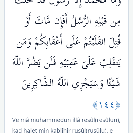
وَمَا مُحَمَّدٌ إِلاَّ رَسُولٌ قَدْ خَلَتْ
مِن قَبْلِهِ الرُّسُلُ أَفَإِن مَّاتَ أَوْ
قُتِلَ انقَلَبْتُمْ عَلَى أَعْقَابِكُمْ وَمَن
يَنقَلِبْ عَلَىَ عَقِبَيْهِ فَلَن يَضُرَّ اللّهَ
شَيْئًا وَسَيَجْزِي اللّهُ الشَّاكِرِينَ
﴿١٤٤﴾
Ve mâ muhammedun illâ resûl(resûlun),
kad halet min kablihir rusûl(rusûlu), e