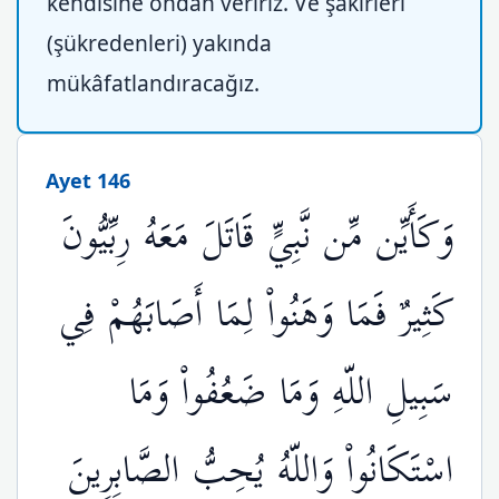
kendisine ondan veririz. Ve şâkirleri
(şükredenleri) yakında
mükâfatlandıracağız.
Ayet 146
وَكَأَيِّن مِّن نَّبِيٍّ قَاتَلَ مَعَهُ رِبِّيُّونَ
كَثِيرٌ فَمَا وَهَنُواْ لِمَا أَصَابَهُمْ فِي
سَبِيلِ اللّهِ وَمَا ضَعُفُواْ وَمَا
اسْتَكَانُواْ وَاللّهُ يُحِبُّ الصَّابِرِينَ