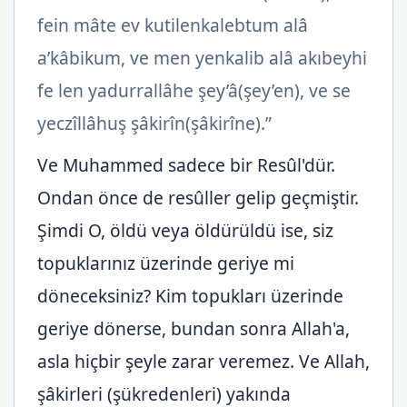
fein mâte ev kutilenkalebtum alâ
a’kâbikum, ve men yenkalib alâ akıbeyhi
fe len yadurrallâhe şey’â(şey’en), ve se
yeczîllâhuş şâkirîn(şâkirîne).”
Ve Muhammed sadece bir Resûl'dür.
Ondan önce de resûller gelip geçmiştir.
Şimdi O, öldü veya öldürüldü ise, siz
topuklarınız üzerinde geriye mi
döneceksiniz? Kim topukları üzerinde
geriye dönerse, bundan sonra Allah'a,
asla hiçbir şeyle zarar veremez. Ve Allah,
şâkirleri (şükredenleri) yakında