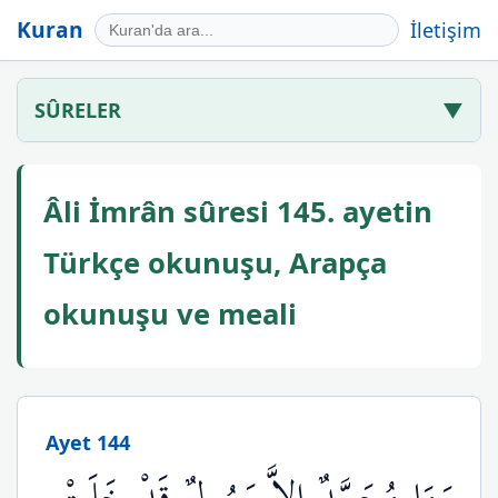
Kuran
İletişim
SÛRELER
▼
Âli İmrân sûresi 145. ayetin
Türkçe okunuşu, Arapça
okunuşu ve meali
Ayet 144