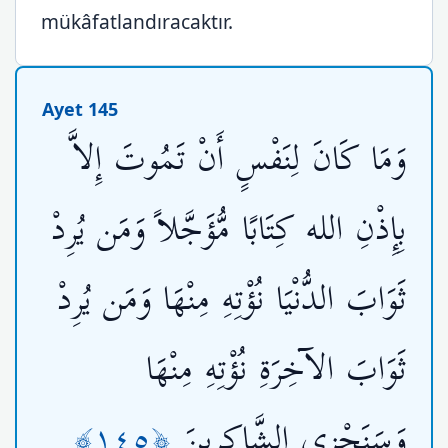
mükâfatlandıracaktır.
Ayet 145
وَمَا كَانَ لِنَفْسٍ أَنْ تَمُوتَ إِلاَّ
بِإِذْنِ الله كِتَابًا مُّؤَجَّلاً وَمَن يُرِدْ
ثَوَابَ الدُّنْيَا نُؤْتِهِ مِنْهَا وَمَن يُرِدْ
ثَوَابَ الآخِرَةِ نُؤْتِهِ مِنْهَا
﴿١٤٥﴾
وَسَنَجْزِي الشَّاكِرِينَ