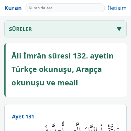
Kuran
İletişim
SÛRELER
▼
Âli İmrân sûresi 132. ayetin
Türkçe okunuşu, Arapça
okunuşu ve meali
Ayet 131