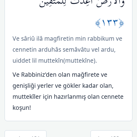
وَالأَرْضُ أُعِدَّتْ لِلْمُتَّقِينَ
﴿١٣٣﴾
Ve sâriû ilâ magfiretin min rabbikum ve
cennetin arduhâs semâvâtu vel ardu,
uiddet lil muttekîn(muttekîne).
Ve Rabbiniz'den olan mağfirete ve
genişliği yerler ve gökler kadar olan,
muttekîler için hazırlanmış olan cennete
koşun!