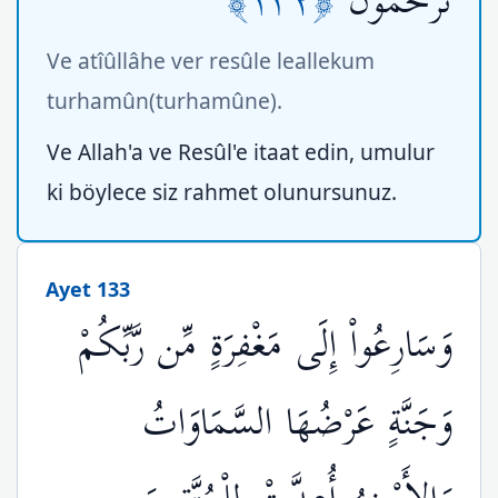
﴿١٣٢﴾
تُرْحَمُونَ
Ve atîûllâhe ver resûle leallekum
turhamûn(turhamûne).
Ve Allah'a ve Resûl'e itaat edin, umulur
ki böylece siz rahmet olunursunuz.
Ayet 133
وَسَارِعُواْ إِلَى مَغْفِرَةٍ مِّن رَّبِّكُمْ
وَجَنَّةٍ عَرْضُهَا السَّمَاوَاتُ