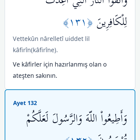
وَاتَّقُواْ النَّارَ الَّتِي أُعِدَّتْ
﴿١٣١﴾
لِلْكَافِرِينَ
Vettekûn nârelletî uiddet lil
kâfirîn(kâfirîne).
Ve kâfirler için hazırlanmış olan o
ateşten sakının.
Ayet 132
وَأَطِيعُواْ اللّهَ وَالرَّسُولَ لَعَلَّكُمْ