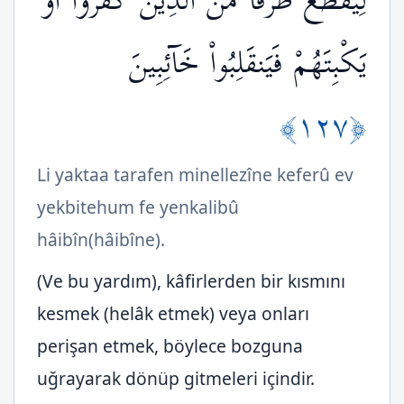
لِيَقْطَعَ طَرَفًا مِّنَ الَّذِينَ كَفَرُواْ أَوْ
يَكْبِتَهُمْ فَيَنقَلِبُواْ خَآئِبِينَ
﴿١٢٧﴾
Li yaktaa tarafen minellezîne keferû ev
yekbitehum fe yenkalibû
hâibîn(hâibîne).
(Ve bu yardım), kâfirlerden bir kısmını
kesmek (helâk etmek) veya onları
perişan etmek, böylece bozguna
uğrayarak dönüp gitmeleri içindir.