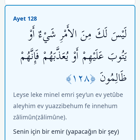
Ayet 128
لَيْسَ لَكَ مِنَ الأَمْرِ شَيْءٌ أَوْ
يَتُوبَ عَلَيْهِمْ أَوْ يُعَذَّبَهُمْ فَإِنَّهُمْ
﴿١٢٨﴾
ظَالِمُونَ
Leyse leke minel emri şey’un ev yetûbe
aleyhim ev yuazzibehum fe innehum
zâlimûn(zâlimûne).
Senin için bir emir (yapacağın bir şey)