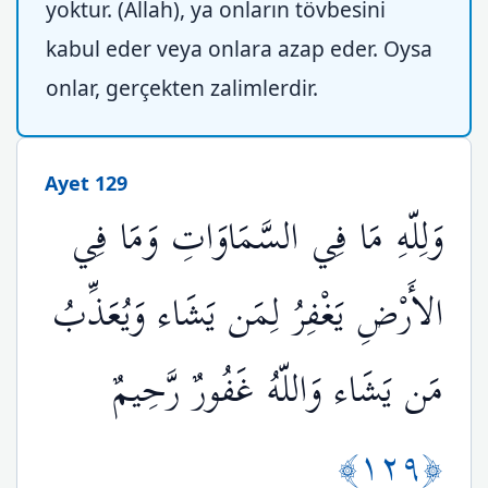
yoktur. (Allah), ya onların tövbesini
kabul eder veya onlara azap eder. Oysa
onlar, gerçekten zalimlerdir.
Ayet 129
وَلِلّهِ مَا فِي السَّمَاوَاتِ وَمَا فِي
الأَرْضِ يَغْفِرُ لِمَن يَشَاء وَيُعَذِّبُ
مَن يَشَاء وَاللّهُ غَفُورٌ رَّحِيمٌ
﴿١٢٩﴾