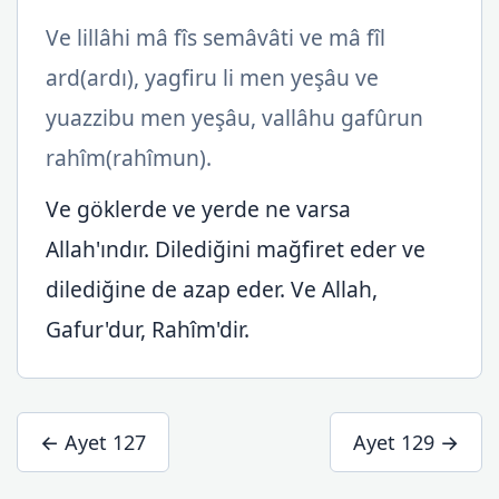
Ve lillâhi mâ fîs semâvâti ve mâ fîl
ard(ardı), yagfiru li men yeşâu ve
yuazzibu men yeşâu, vallâhu gafûrun
rahîm(rahîmun).
Ve göklerde ve yerde ne varsa
Allah'ındır. Dilediğini mağfiret eder ve
dilediğine de azap eder. Ve Allah,
Gafur'dur, Rahîm'dir.
← Ayet 127
Ayet 129 →