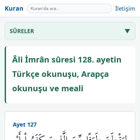
Kuran
İletişim
SÛRELER
▼
Âli İmrân sûresi 128. ayetin
Türkçe okunuşu, Arapça
okunuşu ve meali
Ayet 127