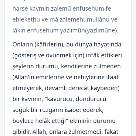
harse kavmin zalemû enfusehum fe
ehlekethu ve mâ zalemehumullâhu ve
lâkin enfusehum yazlımûn(yazlımûne).
Onların (kâfirlerin), bu dünya hayatında
(gösteriş ve övünmek için) infâk ettikleri
şeylerin durumu, kendilerine zulmeden
(Allah'ın emirlerine ve nehiylerine itaat
etmeyerek, devamlı derecat kaybeden)
bir kavmin, "kavurucu, dondurucu
soğuk bir rüzgarın isabet ederek,
böylece helâk ettiği" ekininin durumu
gibidir. Allah, onlara zulmetmedi, fakat