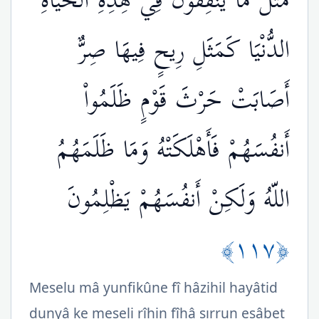
مَثَلُ مَا يُنفِقُونَ فِي هِذِهِ الْحَيَاةِ
الدُّنْيَا كَمَثَلِ رِيحٍ فِيهَا صِرٌّ
أَصَابَتْ حَرْثَ قَوْمٍ ظَلَمُواْ
أَنفُسَهُمْ فَأَهْلَكَتْهُ وَمَا ظَلَمَهُمُ
اللّهُ وَلَكِنْ أَنفُسَهُمْ يَظْلِمُونَ
﴿١١٧﴾
Meselu mâ yunfikûne fî hâzihil hayâtid
dunyâ ke meseli rîhin fîhâ sırrun esâbet