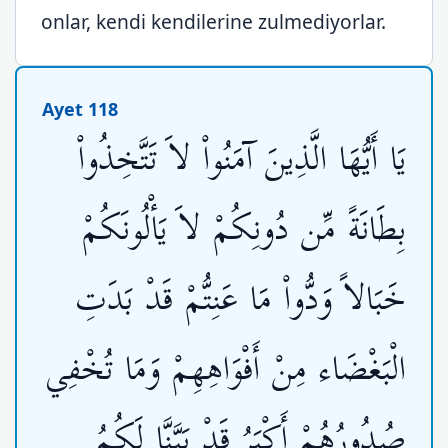
onlar, kendi kendilerine zulmediyorlar.
Ayet 118
يَا أَيُّهَا الَّذِينَ آمَنُواْ لاَ تَتَّخِذُواْ
بِطَانَةً مِّن دُونِكُمْ لاَ يَأْلُونَكُمْ
خَبَالاً وَدُّواْ مَا عَنِتُّمْ قَدْ بَدَتِ
الْبَغْضَاء مِنْ أَفْوَاهِهِمْ وَمَا تُخْفِي
صُدُورُهُمْ أَكْبَرُ قَدْ بَيَّنَّا لَكُمُ