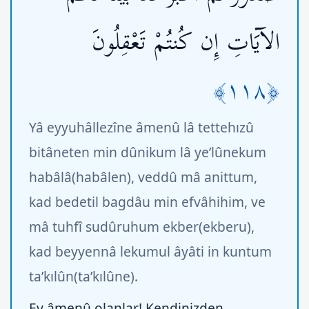
الآيَاتِ إِن كُنتُمْ تَعْقِلُونَ
﴿١١٨﴾
Yâ eyyuhâllezîne âmenû lâ tettehızû
bitâneten min dûnikum lâ ye’lûnekum
habâlâ(habâlen), veddû mâ anittum,
kad bedetil bagdâu min efvâhihim, ve
mâ tuhfî sudûruhum ekber(ekberu),
kad beyyennâ lekumul âyâti in kuntum
ta’kılûn(ta’kılûne).
Ey âmenû olanlar! Kendinizden