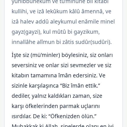
yuhıbbûnekum ve tu’minûne bil kitâbi
kullihi, ve izâ lekûkum kâlû âmennâ, ve
izâ halev addû aleykumul enâmile minel
gayz(gayzi), kul mûtû bi gayzikum,
innallâhe alîmun bi zâtis sudûr(sudûri).
İşte siz (mü'minler) böylesiniz, siz onları
seversiniz ve onlar sizi sevmezler ve siz
kitabın tamamına îmân edersiniz. Ve
sizinle karşılaşınca “Biz îmân ettik.”
dediler, yalnız kaldıkları zaman, size
karşı öfkelerinden parmak uçlarını
ısırdılar. De ki: “Öfkenizden ölün.”
Muhakkak ki Allah, sinelerde olanı en iyi