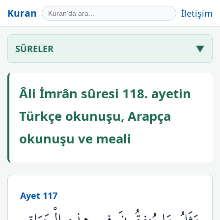
Kuran
İletişim
SÛRELER
▼
Âli İmrân sûresi 118. ayetin
Türkçe okunuşu, Arapça
okunuşu ve meali
Ayet 117