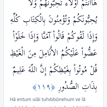
هَاأَنتُمْ أُوْلاء تُحِبُّونَهُمْ وَلاَ
يُحِبُّونَكُمْ وَتُؤْمِنُونَ بِالْكِتَابِ كُلِّهِ
وَإِذَا لَقُوكُمْ قَالُواْ آمَنَّا وَإِذَا خَلَوْاْ
عَضُّواْ عَلَيْكُمُ الأَنَامِلَ مِنَ الْغَيْظِ
قُلْ مُوتُواْ بِغَيْظِكُمْ إِنَّ اللّهَ عَلِيمٌ
﴿١١٩﴾
بِذَاتِ الصُّدُورِ
Hâ entum ulâi tuhıbbûnehum ve lâ