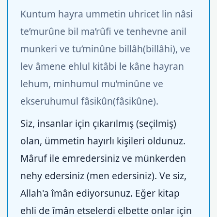
Kuntum hayra ummetin uhricet lin nâsi
te’murûne bil ma’rûfi ve tenhevne anil
munkeri ve tu’minûne billâh(billâhi), ve
lev âmene ehlul kitâbi le kâne hayran
lehum, minhumul mu’minûne ve
ekseruhumul fâsikûn(fâsikûne).
Siz, insanlar için çıkarılmış (seçilmiş)
olan, ümmetin hayırlı kişileri oldunuz.
Mâruf ile emredersiniz ve münkerden
nehy edersiniz (men edersiniz). Ve siz,
Allah'a îmân ediyorsunuz. Eğer kitap
ehli de îmân etselerdi elbette onlar için