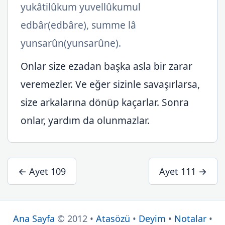
yukâtilûkum yuvellûkumul
edbâr(edbâre), summe lâ
yunsarûn(yunsarûne).
Onlar size ezadan başka asla bir zarar
veremezler. Ve eğer sizinle savaşırlarsa,
size arkalarına dönüp kaçarlar. Sonra
onlar, yardım da olunmazlar.
← Ayet 109
Ayet 111 →
Ana Sayfa
© 2012 •
Atasözü
•
Deyim
•
Notalar
•