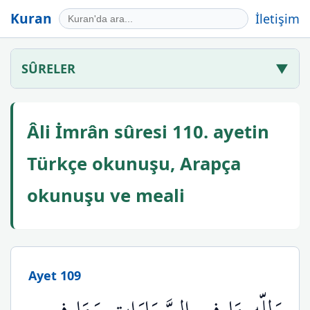
Kuran
İletişim
SÛRELER
▼
Âli İmrân sûresi 110. ayetin
Türkçe okunuşu, Arapça
okunuşu ve meali
Ayet 109