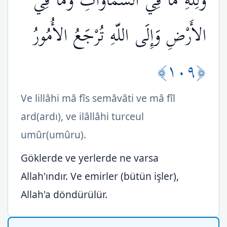
وَلِلّهِ مَا فِي السَّمَاوَاتِ وَمَا فِي
الأَرْضِ وَإِلَى اللّهِ تُرْجَعُ الأُمُورُ
﴿١٠٩﴾
Ve lillâhi mâ fîs semâvâti ve mâ fîl
ard(ardı), ve ilâllâhi turceul
umûr(umûru).
Göklerde ve yerlerde ne varsa
Allah'ındır. Ve emirler (bütün işler),
Allah'a döndürülür.