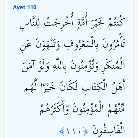
Ayet 110
كُنتُمْ خَيْرَ أُمَّةٍ أُخْرِجَتْ لِلنَّاسِ
تَأْمُرُونَ بِالْمَعْرُوفِ وَتَنْهَوْنَ عَنِ
الْمُنكَرِ وَتُؤْمِنُونَ بِاللّهِ وَلَوْ آمَنَ
أَهْلُ الْكِتَابِ لَكَانَ خَيْرًا لَّهُم
مِّنْهُمُ الْمُؤْمِنُونَ وَأَكْثَرُهُمُ
﴿١١٠﴾
الْفَاسِقُونَ