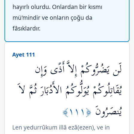
hayırlı olurdu. Onlardan bir kısmı
mü'mindir ve onların çoğu da
fâsıklardır.
Ayet 111
لَن يَضُرُّوكُمْ إِلاَّ أَذًى وَإِن
يُقَاتِلُوكُمْ يُوَلُّوكُمُ الأَدُبَارَ ثُمَّ لاَ
﴿١١١﴾
يُنصَرُونَ
Len yedurrûkum illâ ezâ(ezen), ve in