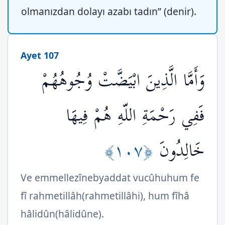
olmanızdan dolayı azabı tadın” (denir).
Ayet 107
وَأَمَّا الَّذِينَ ابْيَضَّتْ وُجُوهُهُمْ
فَفِي رَحْمَةِ اللّهِ هُمْ فِيهَا
﴿١٠٧﴾
خَالِدُونَ
Ve emmellezînebyaddat vucûhuhum fe
fî rahmetillâh(rahmetillâhi), hum fîhâ
hâlidûn(hâlidûne).