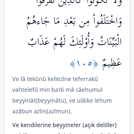
وَلاَ تَكُونُواْ كَالَّذِينَ تَفَرَّقُواْ
وَاخْتَلَفُواْ مِن بَعْدِ مَا جَاءهُمُ
الْبَيِّنَاتُ وَأُوْلَئِكَ لَهُمْ عَذَابٌ
﴿١٠٥﴾
عَظِيمٌ
Ve lâ tekûnû kellezîne teferrakû
vahtelefû min ba’di mâ câehumul
beyyinât(beyyinâtu), ve ulâike lehum
azâbun azîm(azîmun).
Ve kendilerine beyyineler (açık deliller)