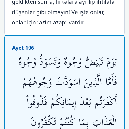
geldikten sonra, fırkalara ayrılıp ihtilafa
düşenler gibi olmayın! Ve işte onlar,
onlar için “azîm azap” vardır.
Ayet 106
يَوْمَ تَبْيَضُّ وُجُوهٌ وَتَسْوَدُّ وُجُوهٌ
فَأَمَّا الَّذِينَ اسْوَدَّتْ وُجُوهُهُمْ
أَكْفَرْتُم بَعْدَ إِيمَانِكُمْ فَذُوقُواْ
الْعَذَابَ بِمَا كُنْتُمْ تَكْفُرُونَ