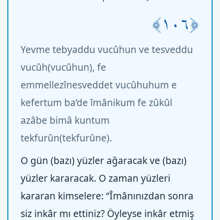
﴿١٠٦﴾
Yevme tebyaddu vucûhun ve tesveddu
vucûh(vucûhun), fe
emmellezînesveddet vucûhuhum e
kefertum ba’de îmânikum fe zûkûl
azâbe bimâ kuntum
tekfurûn(tekfurûne).
O gün (bazı) yüzler ağaracak ve (bazı)
yüzler kararacak. O zaman yüzleri
kararan kimselere: “Îmânınızdan sonra
siz inkâr mı ettiniz? Öyleyse inkâr etmiş