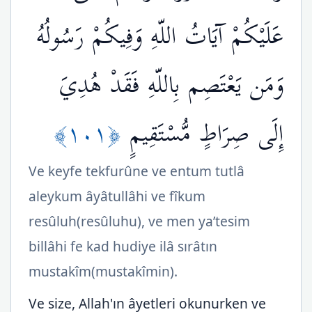
عَلَيْكُمْ آيَاتُ اللّهِ وَفِيكُمْ رَسُولُهُ
وَمَن يَعْتَصِم بِاللّهِ فَقَدْ هُدِيَ
﴿١٠١﴾
إِلَى صِرَاطٍ مُّسْتَقِيمٍ
Ve keyfe tekfurûne ve entum tutlâ
aleykum âyâtullâhi ve fîkum
resûluh(resûluhu), ve men ya’tesim
billâhi fe kad hudiye ilâ sırâtın
mustakîm(mustakîmin).
Ve size, Allah'ın âyetleri okunurken ve