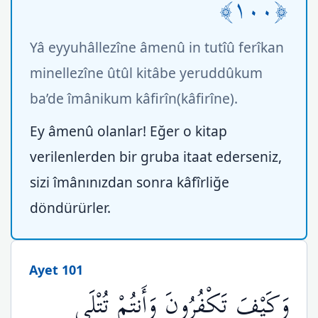
﴿١٠٠﴾
Yâ eyyuhâllezîne âmenû in tutîû ferîkan
minellezîne ûtûl kitâbe yeruddûkum
ba’de îmânikum kâfirîn(kâfirîne).
Ey âmenû olanlar! Eğer o kitap
verilenlerden bir gruba itaat ederseniz,
sizi îmânınızdan sonra kâfîrliğe
döndürürler.
Ayet 101
وَكَيْفَ تَكْفُرُونَ وَأَنتُمْ تُتْلَى