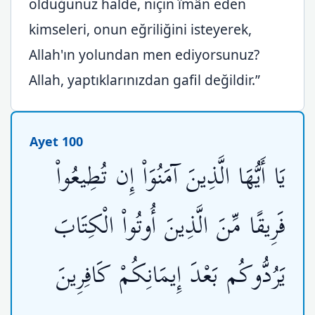
olduğunuz halde, niçin îmân eden
kimseleri, onun eğriliğini isteyerek,
Allah'ın yolundan men ediyorsunuz?
Allah, yaptıklarınızdan gafil değildir.”
Ayet 100
يَا أَيُّهَا الَّذِينَ آمَنُوَاْ إِن تُطِيعُواْ
فَرِيقًا مِّنَ الَّذِينَ أُوتُواْ الْكِتَابَ
يَرُدُّوكُم بَعْدَ إِيمَانِكُمْ كَافِرِينَ