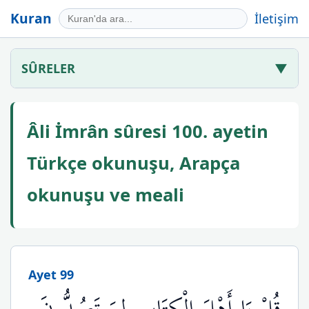
Kuran
İletişim
SÛRELER
▼
Âli İmrân sûresi 100. ayetin
Türkçe okunuşu, Arapça
okunuşu ve meali
Ayet 99