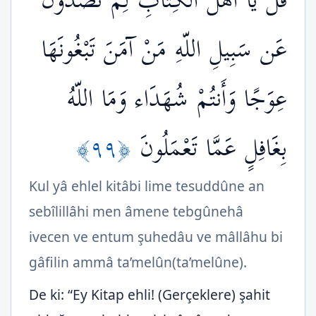
قُلْ يَا أَهْلَ الْكِتَابِ لِمَ تَصُدُّونَ
عَن سَبِيلِ اللّهِ مَنْ آمَنَ تَبْغُونَهَا
عِوَجًا وَأَنتُمْ شُهَدَاء وَمَا اللّهُ
﴿٩٩﴾
بِغَافِلٍ عَمَّا تَعْمَلُونَ
Kul yâ ehlel kitâbi lime tesuddûne an
sebîlillâhi men âmene tebgûnehâ
ivecen ve entum şuhedâu ve mâllâhu bi
gâfilin ammâ ta’melûn(ta’melûne).
De ki: “Ey Kitap ehli! (Gerçeklere) şahit