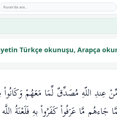
 ayetin Türkçe okunuşu, Arapça oku
نْ عِندِ اللّهِ مُصَدِّقٌ لِّمَا مَعَهُمْ وَكَانُواْ م
َّا جَاءهُم مَّا عَرَفُواْ كَفَرُواْ بِهِ فَلَعْنَةُ اللَّه