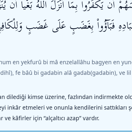
سَهُمْ أَن يَكْفُرُواْ بِمَا أنَزَلَ اللّهُ بَغْياً أَن يُن
دِهِ فَبَآؤُواْ بِغَضَبٍ عَلَى غَضَبٍ وَلِلْكَافِر
hum en yekfurû bi mâ enzelallâhu bagyen en yunez
ihî), fe bâû bi gadabin alâ gadab(gadabin), ve lil
dan dilediği kimse üzerine, fazlından indirmekte o
eyi inkâr etmeleri ve onunla kendilerini sattıkları 
e kâfirler için “alçaltıcı azap” vardır.