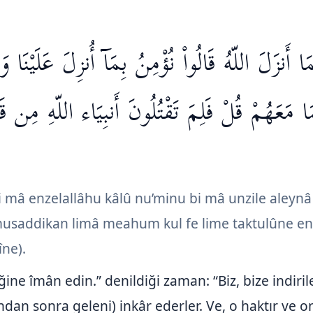
مَا أَنزَلَ اللّهُ قَالُواْ نُؤْمِنُ بِمَآ أُنزِلَ عَلَيْنَا 
َا مَعَهُمْ قُلْ فَلِمَ تَقْتُلُونَ أَنبِيَاء اللّهِ مِن ق
i mâ enzelallâhu kâlû nu’minu bi mâ unzile aleyn
usaddikan limâ meahum kul fe lime taktulûne enb
ne).
iğine îmân edin.” denildiği zaman: “Biz, bize indiri
dan sonra geleni) inkâr ederler. Ve, o haktır ve o