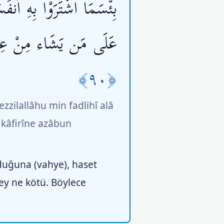
بِئْسَمَا اشْتَرَوْاْ بِهِ أَنفُ
عَلَى مَن يَشَاء مِنْ عِبَا
﴿٩٠﴾
zilallâhu min fadlihî alâ
 kâfirîne azâbun
lduğuna (vahye), haset
şey ne kötü. Böylece