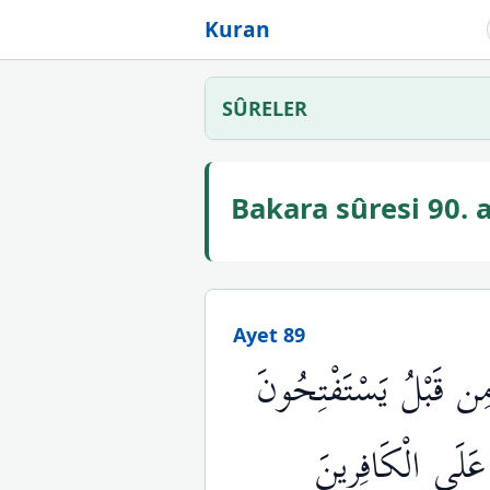
Kuran
SÛRELER
Bakara sûresi 90.
Ayet 89
ِن قَبْلُ يَسْتَفْتِحُونَ
 عَلَى الْكَافِرِينَ