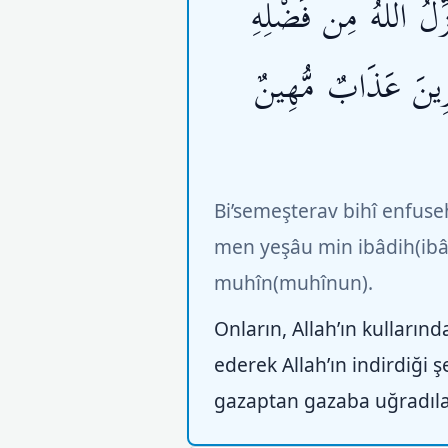
َزِّلُ اللّهُ مِن فَضْلِهِ
ِينَ عَذَابٌ مُّهِينٌ
Bi’semeşterav bihî enfuse
men yeşâu min ibâdih(ibâd
muhîn(muhînun).
Onların, Allah’ın kulların
ederek Allah’ın indirdiği ş
gazaptan gazaba uğradılar v