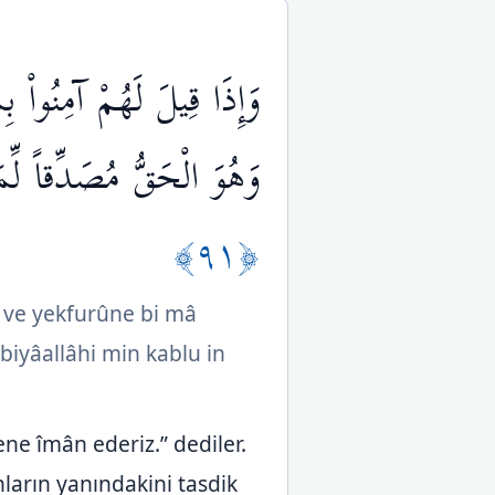
وَإِذَا قِيلَ لَهُمْ آمِنُواْ بِ
وَهُوَ الْحَقُّ مُصَدِّقاً لِّم
﴿٩١﴾
â ve yekfurûne bi mâ
iyâallâhi min kablu in
lene îmân ederiz.” dediler.
nların yanındakini tasdik