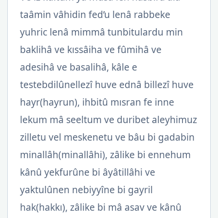
taâmin vâhidin fed’u lenâ rabbeke
yuhric lenâ mimmâ tunbitulardu min
baklihâ ve kıssâiha ve fûmihâ ve
adesihâ ve basalihâ, kâle e
testebdilûnellezî huve ednâ billezî huve
hayr(hayrun), ihbitû mısran fe inne
lekum mâ seeltum ve duribet aleyhimuz
zilletu vel meskenetu ve bâu bi gadabin
minallâh(minallâhi), zâlike bi ennehum
kânû yekfurûne bi âyâtillâhi ve
yaktulûnen nebiyyîne bi gayril
hak(hakkı), zâlike bi mâ asav ve kânû