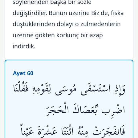
söylenenden başka bir sözle
değiştirdiler. Bunun üzerine Biz de, fıska
düştüklerinden dolayı o zulmedenlerin
üzerine gökten korkunç bir azap
indirdik.
Ayet 60
وَإِذِ اسْتَسْقَى مُوسَى لِقَوْمِهِ فَقُلْنَا
اضْرِب بِّعَصَاكَ الْحَجَرَ
فَانفَجَرَتْ مِنْهُ اثْنَتَا عَشْرَةَ عَيْناً