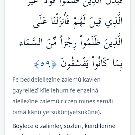
فَبَدَّلَ الَّذِينَ ظَلَمُواْ قَوْلاً غَيْرَ
الَّذِي قِيلَ لَهُمْ فَأَنزَلْنَا عَلَى
الَّذِينَ ظَلَمُواْ رِجْزاً مِّنَ السَّمَاء
﴿٥٩﴾
بِمَا كَانُواْ يَفْسُقُونَ
Fe beddelellezîne zalemû kavlen
gayrellezî kîle lehum fe enzelnâ
alellezîne zalemû riczen mines semâi
bimâ kânû yefsukûn(yefsukûne).
Böylece o zalimler, sözleri, kendilerine