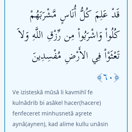
قَدْ عَلِمَ كُلُّ أُنَاسٍ مَّشْرَبَهُمْ
كُلُواْ وَاشْرَبُواْ مِن رِّزْقِ اللَّهِ وَلاَ
تَعْثَوْاْ فِي الأَرْضِ مُفْسِدِينَ
﴿٦٠﴾
Ve izisteskâ mûsâ li kavmihî fe
kulnâdrib bi asâkel hacer(hacere)
fenfeceret minhusnetâ aşrete
aynâ(aynen), kad alime kullu unâsin