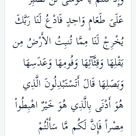
عَلَىَ طَعَامٍ وَاحِدٍ فَادْعُ لَنَا رَبَّكَ
يُخْرِجْ لَنَا مِمَّا تُنبِتُ الأَرْضُ مِن
بَقْلِهَا وَقِثَّآئِهَا وَفُومِهَا وَعَدَسِهَا
وَبَصَلِهَا قَالَ أَتَسْتَبْدِلُونَ الَّذِي
هُوَ أَدْنَى بِالَّذِي هُوَ خَيْرٌ اهْبِطُواْ
مِصْراً فَإِنَّ لَكُم مَّا سَأَلْتُمْ