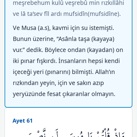
meşrebehum kulû veşrebû min rızkıllâhi
ve lâ ta’sev fîl ardı mufsidîn(mufsidîne).
Ve Musa (a.s), kavmi için su istemişti.
Bunun üzerine, “Asânla taşa (kayaya)
vur.” dedik. Böylece ondan (kayadan) on
iki pınar fışkırdı. İnsanların hepsi kendi
içeceği yeri (pınarını) bilmişti. Allah’ın
rızkından yeyin, için ve sakın azıp
yeryüzünde fesat çıkaranlar olmayın.
Ayet 61
وَإِذْ قُلْتُمْ يَا مُوسَى لَن نَّصْبِرَ