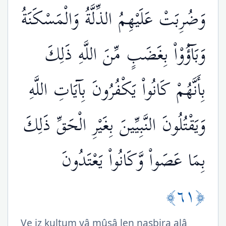
وَضُرِبَتْ عَلَيْهِمُ الذِّلَّةُ وَالْمَسْكَنَةُ
وَبَآؤُوْاْ بِغَضَبٍ مِّنَ اللَّهِ ذَلِكَ
بِأَنَّهُمْ كَانُواْ يَكْفُرُونَ بِآيَاتِ اللَّهِ
وَيَقْتُلُونَ النَّبِيِّينَ بِغَيْرِ الْحَقِّ ذَلِكَ
بِمَا عَصَواْ وَّكَانُواْ يَعْتَدُونَ
﴿٦١﴾
Ve iz kultum yâ mûsâ len nasbira alâ