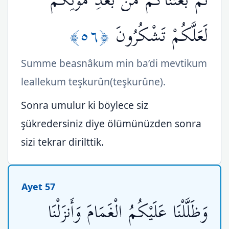
ثُمَّ بَعَثْنَاكُم مِّن بَعْدِ مَوْتِكُمْ
﴿٥٦﴾
لَعَلَّكُمْ تَشْكُرُونَ
Summe beasnâkum min ba’di mevtikum
leallekum teşkurûn(teşkurûne).
Sonra umulur ki böylece siz
şükredersiniz diye ölümünüzden sonra
sizi tekrar dirilttik.
Ayet 57
وَظَلَّلْنَا عَلَيْكُمُ الْغَمَامَ وَأَنزَلْنَا