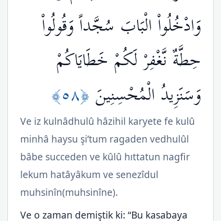
وَادْخُلُواْ الْبَابَ سُجَّداً وَقُولُواْ
حِطَّةٌ نَّغْفِرْ لَكُمْ خَطَايَاكُمْ
﴿٥٨﴾
وَسَنَزِيدُ الْمُحْسِنِينَ
Ve iz kulnâdhulû hâzihil karyete fe kulû
minhâ haysu şi’tum ragaden vedhulûl
bâbe succeden ve kûlû hıttatun nagfir
lekum hatâyâkum ve senezîdul
muhsinîn(muhsinîne).
Ve o zaman demiştik ki: “Bu kasabaya