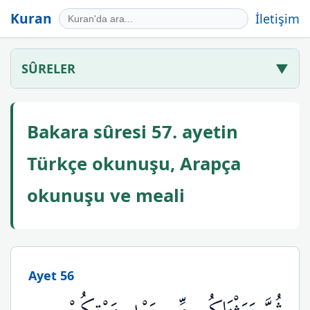
Kuran
İletişim
SÛRELER
▼
Bakara sûresi 57. ayetin
Türkçe okunuşu, Arapça
okunuşu ve meali
Ayet 56