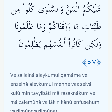
عَلَيْكُمُ الْمَنَّ وَالسَّلْوَى كُلُواْ مِن
طَيِّبَاتِ مَا رَزَقْنَاكُمْ وَمَا ظَلَمُونَا
وَلَكِن كَانُواْ أَنفُسَهُمْ يَظْلِمُونَ
﴿٥٧﴾
Ve zallelnâ aleykumul gamâme ve
enzelnâ aleykumul menne ves selvâ
kulû min tayyibâti mâ razaknâkum ve
mâ zalemûnâ ve lâkin kânû enfusehum
yazlimûn(yazlimûne).