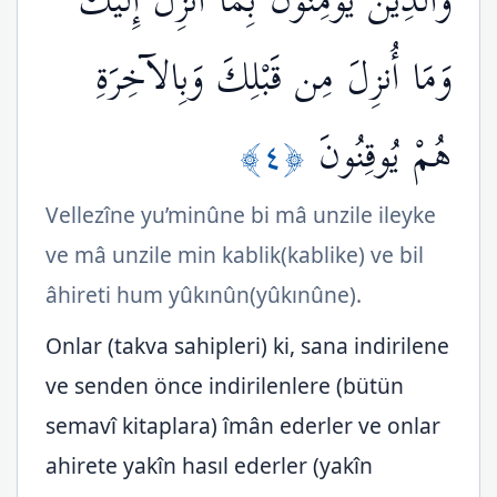
والَّذِينَ يُؤْمِنُونَ بِمَا أُنزِلَ إِلَيْكَ
وَمَا أُنزِلَ مِن قَبْلِكَ وَبِالآخِرَةِ
﴿٤﴾
هُمْ يُوقِنُونَ
Vellezîne yu’minûne bi mâ unzile ileyke
ve mâ unzile min kablik(kablike) ve bil
âhireti hum yûkınûn(yûkınûne).
Onlar (takva sahipleri) ki, sana indirilene
ve senden önce indirilenlere (bütün
semavî kitaplara) îmân ederler ve onlar
ahirete yakîn hasıl ederler (yakîn