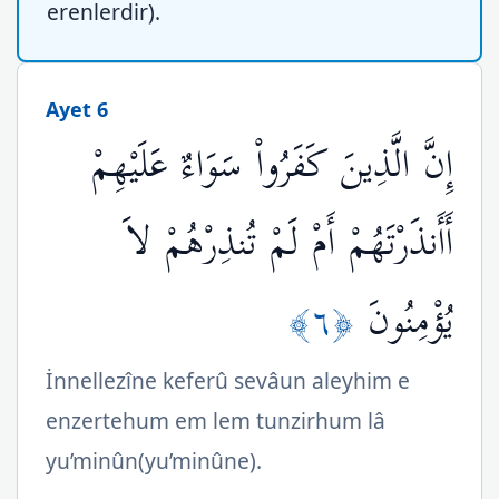
erenlerdir).
Ayet 6
إِنَّ الَّذِينَ كَفَرُواْ سَوَاءٌ عَلَيْهِمْ
أَأَنذَرْتَهُمْ أَمْ لَمْ تُنذِرْهُمْ لاَ
﴿٦﴾
يُؤْمِنُونَ
İnnellezîne keferû sevâun aleyhim e
enzertehum em lem tunzirhum lâ
yu’minûn(yu’minûne).