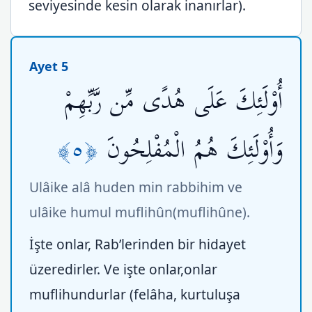
seviyesinde kesin olarak inanırlar).
Ayet 5
أُوْلَئِكَ عَلَى هُدًى مِّن رَّبِّهِمْ
﴿٥﴾
وَأُوْلَئِكَ هُمُ الْمُفْلِحُونَ
Ulâike alâ huden min rabbihim ve
ulâike humul muflihûn(muflihûne).
İşte onlar, Rab’lerinden bir hidayet
üzeredirler. Ve işte onlar,onlar
muflihundurlar (felâha, kurtuluşa