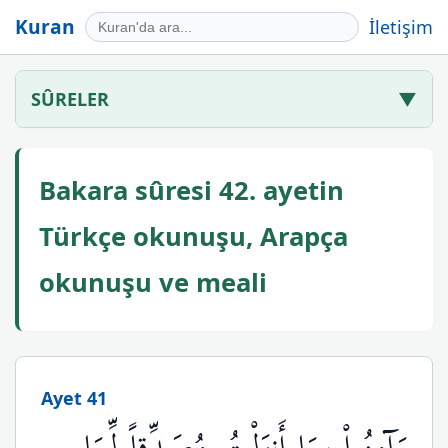
Kuran
İletişim
SÛRELER
▼
Bakara sûresi 42. ayetin
Türkçe okunuşu, Arapça
okunuşu ve meali
Ayet 41