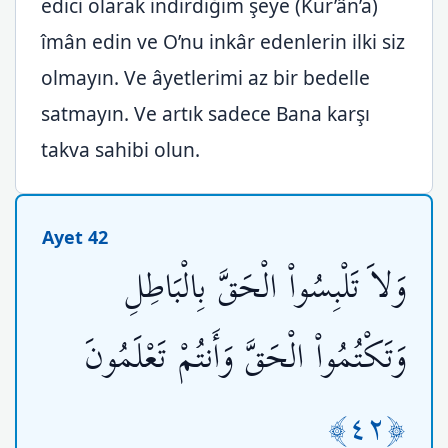
edici olarak indirdiğim şeye (Kur’ân’a)
îmân edin ve O’nu inkâr edenlerin ilki siz
olmayın. Ve âyetlerimi az bir bedelle
satmayın. Ve artık sadece Bana karşı
takva sahibi olun.
Ayet 42
وَلاَ تَلْبِسُواْ الْحَقَّ بِالْبَاطِلِ
وَتَكْتُمُواْ الْحَقَّ وَأَنتُمْ تَعْلَمُونَ
﴿٤٢﴾