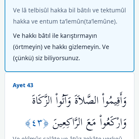
Ve lâ telbisûl hakka bil bâtılı ve tektumûl
hakka ve entum ta’lemûn(ta’lemûne).
Ve hakkı bâtıl ile karıştırmayın
(örtmeyin) ve hakkı gizlemeyin. Ve
(çünkü) siz biliyorsunuz.
Ayet 43
وَأَقِيمُواْ الصَّلاَةَ وَآتُواْ الزَّكَاةَ
﴿٤٣﴾
وَارْكَعُواْ مَعَ الرَّاكِعِينَ
Ve ekîmûs salâte ve âtûz zekâte verkeû