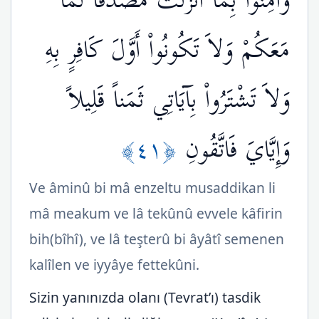
وَآمِنُواْ بِمَا أَنزَلْتُ مُصَدِّقاً لِّمَا
مَعَكُمْ وَلاَ تَكُونُواْ أَوَّلَ كَافِرٍ بِهِ
وَلاَ تَشْتَرُواْ بِآيَاتِي ثَمَناً قَلِيلاً
﴿٤١﴾
وَإِيَّايَ فَاتَّقُونِ
Ve âminû bi mâ enzeltu musaddikan li
mâ meakum ve lâ tekûnû evvele kâfirin
bih(bîhî), ve lâ teşterû bi âyâtî semenen
kalîlen ve iyyâye fettekûni.
Sizin yanınızda olanı (Tevrat’ı) tasdik