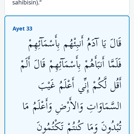
sahibisin).”
Ayet 33
قَالَ يَا آدَمُ أَنبِئْهُم بِأَسْمَآئِهِمْ
فَلَمَّا أَنبَأَهُمْ بِأَسْمَآئِهِمْ قَالَ أَلَمْ
أَقُل لَّكُمْ إِنِّي أَعْلَمُ غَيْبَ
السَّمَاوَاتِ وَالأَرْضِ وَأَعْلَمُ مَا
تُبْدُونَ وَمَا كُنتُمْ تَكْتُمُونَ