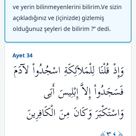
ve yerin bilinmeyenlerini bilirim.Ve sizin
açıkladığınız ve (içinizde) gizlemiş
olduğunuz şeyleri de bilirim ?” dedi.
Ayet 34
وَإِذْ قُلْنَا لِلْمَلاَئِكَةِ اسْجُدُواْ لآدَمَ
فَسَجَدُواْ إِلاَّ إِبْلِيسَ أَبَى
وَاسْتَكْبَرَ وَكَانَ مِنَ الْكَافِرِينَ
﴿٣٤﴾