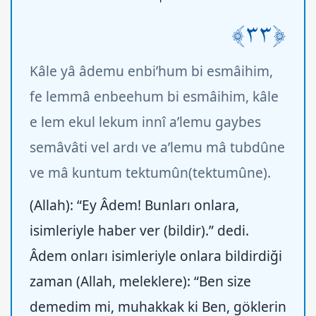
﴿٣٣﴾
Kâle yâ âdemu enbi’hum bi esmâihim,
fe lemmâ enbeehum bi esmâihim, kâle
e lem ekul lekum innî a’lemu gaybes
semâvâti vel ardı ve a’lemu mâ tubdûne
ve mâ kuntum tektumûn(tektumûne).
(Allah): “Ey Âdem! Bunları onlara,
isimleriyle haber ver (bildir).” dedi.
Âdem onları isimleriyle onlara bildirdiği
zaman (Allah, meleklere): “Ben size
demedim mi, muhakkak ki Ben, göklerin