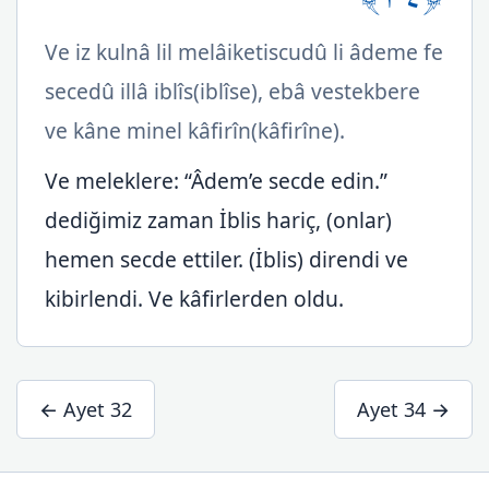
Ve iz kulnâ lil melâiketiscudû li âdeme fe
secedû illâ iblîs(iblîse), ebâ vestekbere
ve kâne minel kâfirîn(kâfirîne).
Ve meleklere: “Âdem’e secde edin.”
dediğimiz zaman İblis hariç, (onlar)
hemen secde ettiler. (İblis) direndi ve
kibirlendi. Ve kâfirlerden oldu.
← Ayet 32
Ayet 34 →