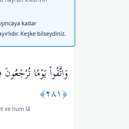
aşıncaya kadar
ırlıdır. Keşke bilseydiniz.
وَاتَّقُواْ يَوْمًا تُرْجَعُون
﴿٢٨١﴾
et ve hum lâ