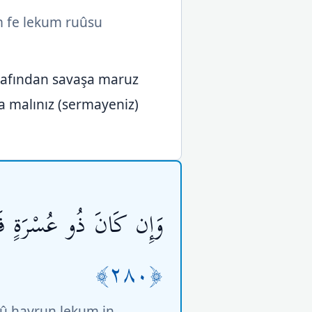
um fe lekum ruûsu
rafından savaşa maruz
na malınız (sermayeniz)
وَإِن كَانَ ذُو عُسْرَةٍ فَنَظ
﴿٢٨٠﴾
kû hayrun lekum in