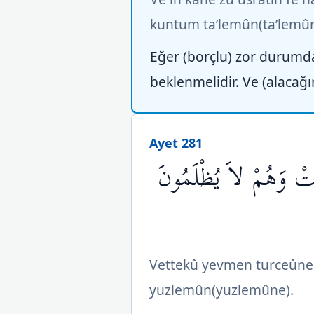
kuntum ta’lemûn(ta’lemûn
Eğer (borçlu) zor durumd
beklenmelidir. Ve (alacağın
Ayet 281
َبَتْ وَهُمْ لاَ يُظْلَمُونَ
Vettekû yevmen turceûne f
yuzlemûn(yuzlemûne).