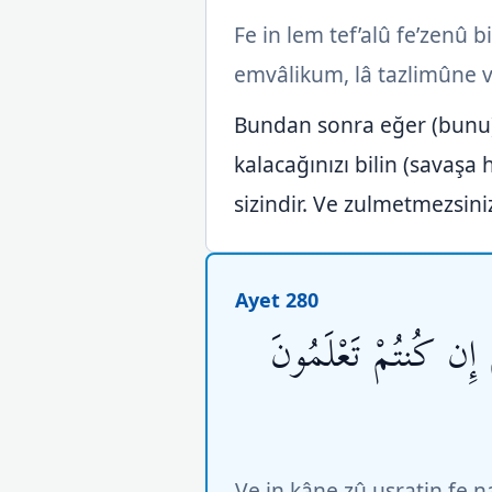
Fe in lem tef’alû fe’zenû 
emvâlikum, lâ tazlimûne 
Bundan sonra eğer (bunu)
kalacağınızı bilin (savaşa
sizindir. Ve zulmetmezsini
Ayet 280
ْ إِن كُنتُمْ تَعْلَمُونَ
Ve in kâne zû usratin fe 