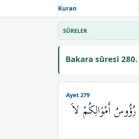
Kuran
SÛRELER
Bakara sûresi 280
Ayet 279
مْ رُؤُوسُ أَمْوَالِكُمْ لاَ