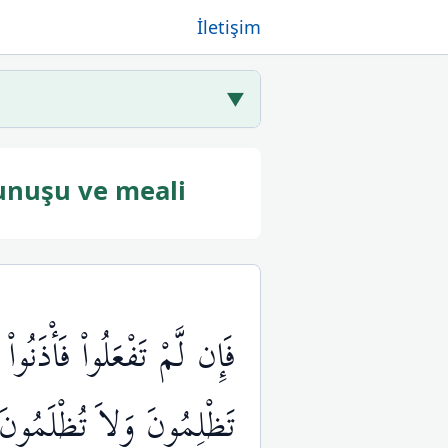
İletişim
▼
unuşu ve meali
فَإِن لَّمْ تَفْعَلُواْ فَأْذَنُ
تَظْلِمُونَ وَلاَ تُظْلَمُونَ