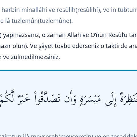
bi harbin minallâhi ve resûlih(resûlihî), ve in tubt
ve lâ tuzlemûn(tuzlemûne).
 yapmazsanız, o zaman Allah ve O’nun Resûl’ü ta
 hazır olun). Ve şâyet tövbe ederseniz o taktirde a
z ve zulmedilmezsiniz.
ِرَةٌ إِلَى مَيْسَرَةٍ وَأَن تَصَدَّقُواْ خَيْرٌ لَّكُم
naziratun ilâ meysereh(meyseretin) ve en tesadde