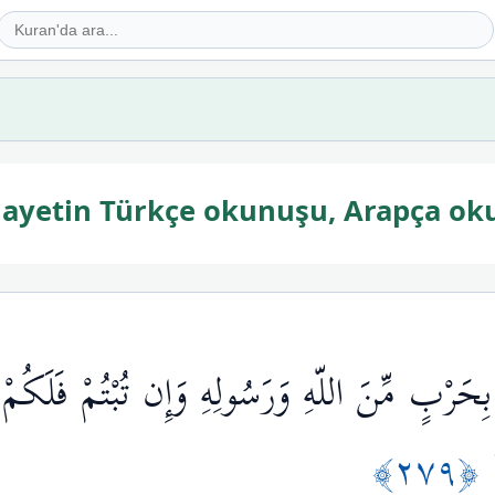
. ayetin Türkçe okunuşu, Arapça ok
واْ بِحَرْبٍ مِّنَ اللّهِ وَرَسُولِهِ وَإِن تُبْتُمْ فَلَكُ
﴿٢٧٩﴾