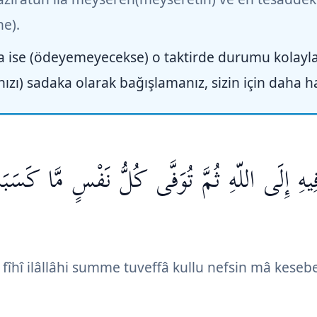
e).
a ise (ödeyemeyecekse) o taktirde durumu kolayl
ızı) sadaka olarak bağışlamanız, sizin için daha hay
َ فِيهِ إِلَى اللّهِ ثُمَّ تُوَفَّى كُلُّ نَفْسٍ مَّا كَس
îhî ilâllâhi summe tuveffâ kullu nefsin mâ keseb