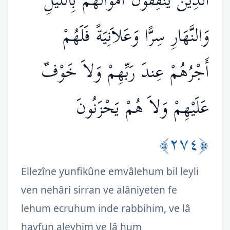
الَّذِينَ يُنفِقُونَ أَمْوَالَهُم بِاللَّيْلِ
وَالنَّهَارِ سِرًّا وَعَلاَنِيَةً فَلَهُمْ
أَجْرُهُمْ عِندَ رَبِّهِمْ وَلاَ خَوْفٌ
عَلَيْهِمْ وَلاَ هُمْ يَحْزَنُونَ
﴿٢٧٤﴾
Ellezîne yunfikûne emvâlehum bil leyli
ven nehâri sirran ve alâniyeten fe
lehum ecruhum inde rabbihim, ve lâ
havfun aleyhim ve lâ hum