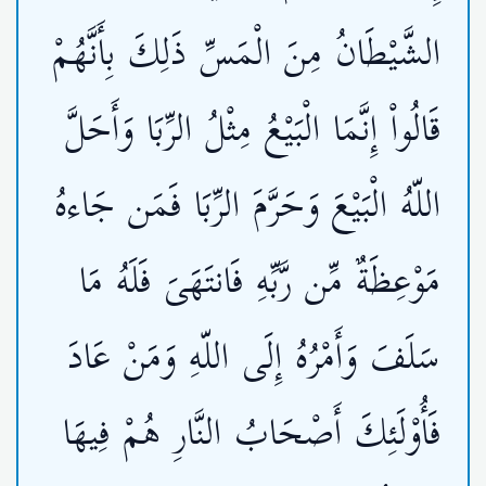
الشَّيْطَانُ مِنَ الْمَسِّ ذَلِكَ بِأَنَّهُمْ
قَالُواْ إِنَّمَا الْبَيْعُ مِثْلُ الرِّبَا وَأَحَلَّ
اللّهُ الْبَيْعَ وَحَرَّمَ الرِّبَا فَمَن جَاءهُ
مَوْعِظَةٌ مِّن رَّبِّهِ فَانتَهَىَ فَلَهُ مَا
سَلَفَ وَأَمْرُهُ إِلَى اللّهِ وَمَنْ عَادَ
فَأُوْلَئِكَ أَصْحَابُ النَّارِ هُمْ فِيهَا