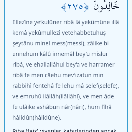
﴿٢٧٥﴾
خَالِدُونَ
Ellezîne ye’kulûner ribâ lâ yekûmûne illâ
kemâ yekûmullezî yetehabbetuhuş
şeytânu minel mess(messi), zâlike bi
ennehum kâlû innemâl bey’u mislur
ribâ, ve ehallallâhul bey’a ve harramer
ribâ fe men câehu mev’izatun min
rabbihî fentehâ fe lehu mâ selef(selefe),
ve emruhû ilâllâh(ilâllâhi), ve men âde
fe ulâike ashâbun nâr(nâri), hum fîhâ
hâlidûn(hâlidûne).
Riba (faiz) yiyenler, kabirlerinden ancak