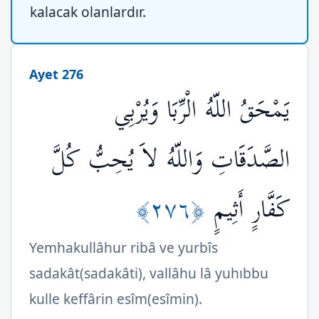
kalacak olanlardır.
Ayet 276
يَمْحَقُ اللّهُ الْرِّبَا وَيُرْبِي
الصَّدَقَاتِ وَاللّهُ لاَ يُحِبُّ كُلَّ
﴿٢٧٦﴾
كَفَّارٍ أَثِيمٍ
Yemhakullâhur ribâ ve yurbîs
sadakât(sadakâti), vallâhu lâ yuhıbbu
kulle keffârin esîm(esîmin).