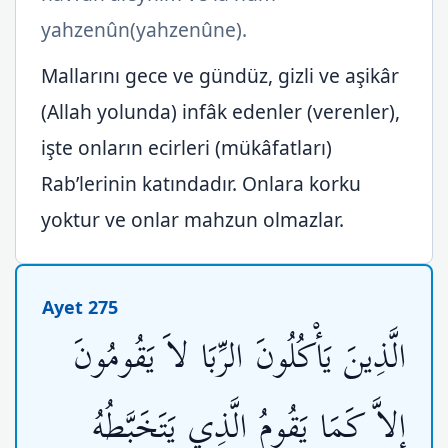
yahzenûn(yahzenûne).
Mallarını gece ve gündüz, gizli ve aşikâr
(Allah yolunda) infâk edenler (verenler),
işte onların ecirleri (mükâfatları)
Rab’lerinin katındadır. Onlara korku
yoktur ve onlar mahzun olmazlar.
Ayet 275
الَّذِينَ يَأْكُلُونَ الرِّبَا لاَ يَقُومُونَ
إِلاَّ كَمَا يَقُومُ الَّذِي يَتَخَبَّطُهُ