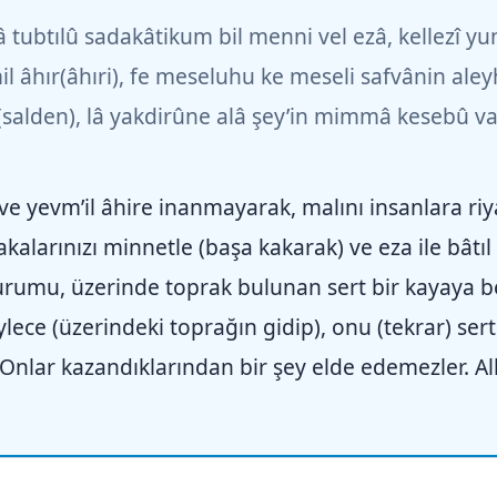
 tubtılû sadakâtikum bil menni vel ezâ, kellezî yu
mil âhır(âhıri), fe meseluhu ke meseli safvânin al
(salden), lâ yakdirûne alâ şey’in mimmâ kesebû va
ve yevm’il âhire inanmayarak, malını insanlara riya
dakalarınızı minnetle (başa kakarak) ve eza ile bâtı
urumu, üzerinde toprak bulunan sert bir kayaya ben
ece (üzerindeki toprağın gidip), onu (tekrar) sert 
 Onlar kazandıklarından bir şey elde edemezler. All