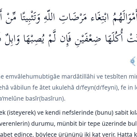
َمْوَالَهُمُ ابْتِغَاء مَرْضَاتِ اللّهِ وَتَثْبِيتًا مِّنْ 
آتَتْ أُكُلَهَا ضِعْفَيْنِ فَإِن لَّمْ يُصِبْهَا وَابِلٌ فَ
ne emvâlehumubtigâe mardâtillâhi ve tesbîten mi
hâ vâbilun fe âtet ukulehâ dı’feyn(dı’feyni), fe in
ta’melûne basîr(basîrun).
rek (isteyerek) ve kendi nefslerinde (bunu) sabit kı
 (verenlerin) durumu, münbit bir tepe üzerinde bu
abet edince, böylece ürününü iki kat verir. Hatta 