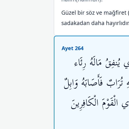
Güzel bir söz ve mağfiret 
sadakadan daha hayırlıdır. 
Ayet 264
ي يُنفِقُ مَالَهُ رِئَاء
ِ تُرَابٌ فَأَصَابَهُ وَابِلٌ
ي الْقَوْمَ الْكَافِرِينَ