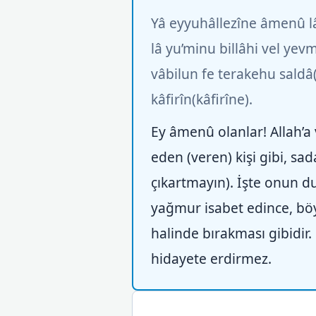
Yâ eyyuhâllezîne âmenû lâ
lâ yu’minu billâhi vel yev
vâbilun fe terakehu saldâ
kâfirîn(kâfirîne).
Ey âmenû olanlar! Allah’a 
eden (veren) kişi gibi, sa
çıkartmayın). İşte onun d
yağmur isabet edince, böyl
halinde bırakması gibidir.
hidayete erdirmez.