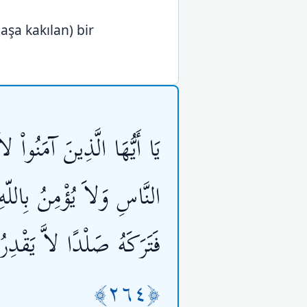
aşa kakılan) bir
يَا أَيُّهَا الَّذِينَ آمَنُواْ
النَّاسِ وَلاَ يُؤْمِنُ بِاللّه
فَتَرَكَهُ صَلْدًا لاَّ يَقْدِ
﴿٢٦٤﴾