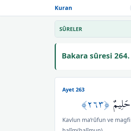
Kuran
SÛRELER
Bakara sûresi 264
Ayet 263
﴿٢٦٣﴾
حَلِيمٌ
Kavlun ma’rûfun ve magfi
halîm(halîmun).