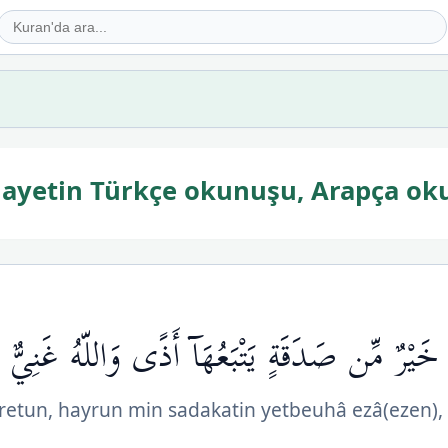
. ayetin Türkçe okunuşu, Arapça ok
 خَيْرٌ مِّن صَدَقَةٍ يَتْبَعُهَآ أَذًى وَاللّهُ غَنِيٌّ 
retun, hayrun min sadakatin yetbeuhâ ezâ(ezen),