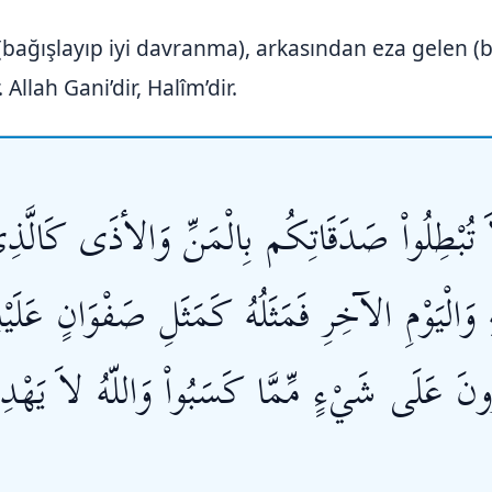
(bağışlayıp iyi davranma), arkasından eza gelen (b
Allah Gani’dir, Halîm’dir.
 لاَ تُبْطِلُواْ صَدَقَاتِكُم بِالْمَنِّ وَالأذَى كَالَّذِ
ِ وَالْيَوْمِ الآخِرِ فَمَثَلُهُ كَمَثَلِ صَفْوَانٍ عَلَيْه
رُونَ عَلَى شَيْءٍ مِّمَّا كَسَبُواْ وَاللّهُ لاَ يَهْدِ