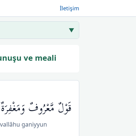
İletişim
▼
unuşu ve meali
قَوْلٌ مَّعْرُوفٌ وَمَغْفِرَةٌ
 vallâhu ganiyyun