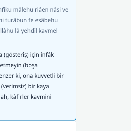
nfiku mâlehu riâen nâsi ve
eyhi turâbun fe esâbehu
llâhu lâ yehdîl kavmel
 (gösteriş) için infâk
l etmeyin (boşa
zer ki, ona kuvvetli bir
(verimsiz) bir kaya
ah, kâfirler kavmini