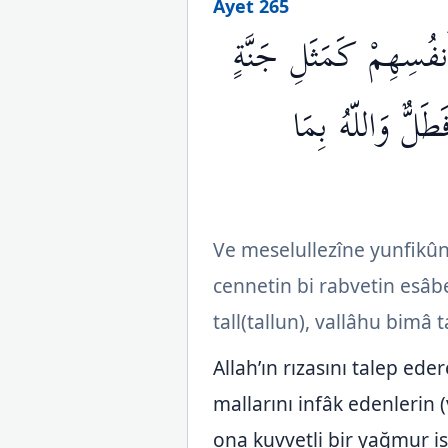
Ayet 265
أَنفُسِهِمْ كَمَثَلِ جَنَّةٍ
طَلٌّ وَاللّهُ بِمَا
Ve meselullezîne yunfikû
cennetin bi rabvetin esâbe
tall(tallun), vallâhu bimâ 
Allah’ın rızasını talep ede
mallarını infâk edenlerin
ona kuvvetli bir yağmur is