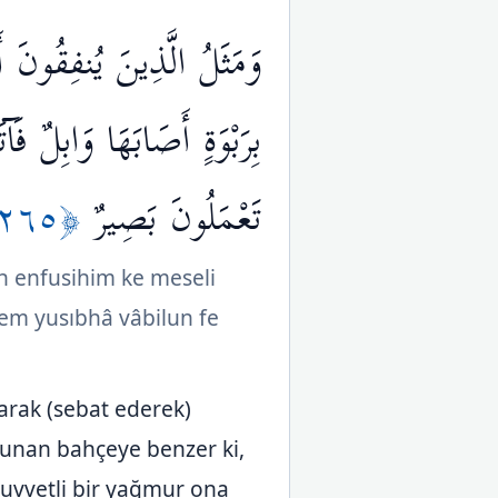
وَمَثَلُ الَّذِينَ يُنفِقُونَ أ
بِرَبْوَةٍ أَصَابَهَا وَابِلٌ فَ
﴿٢٦٥﴾
تَعْمَلُونَ بَصِيرٌ
n enfusihim ke meseli
 lem yusıbhâ vâbilun fe
larak (sebat ederek)
lunan bahçeye benzer ki,
kuvvetli bir yağmur ona