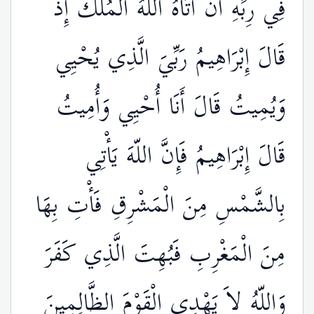
فِي رِبِّهِ أَنْ آتَاهُ اللّهُ الْمُلْكَ إِذْ
قَالَ إِبْرَاهِيمُ رَبِّيَ الَّذِي يُحْيِي
وَيُمِيتُ قَالَ أَنَا أُحْيِي وَأُمِيتُ
قَالَ إِبْرَاهِيمُ فَإِنَّ اللّهَ يَأْتِي
بِالشَّمْسِ مِنَ الْمَشْرِقِ فَأْتِ بِهَا
مِنَ الْمَغْرِبِ فَبُهِتَ الَّذِي كَفَرَ
وَاللّهُ لاَ يَهْدِي الْقَوْمَ الظَّالِمِينَ