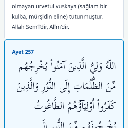
olmayan urvetul vuskaya (sağlam bir
kulba, mürşidin eline) tutunmuştur.
Allah Sem’î’dir, Alîm’dir.
Ayet 257
اللّهُ وَلِيُّ الَّذِينَ آمَنُواْ يُخْرِجُهُم
مِّنَ الظُّلُمَاتِ إِلَى النُّوُرِ وَالَّذِينَ
كَفَرُواْ أَوْلِيَآؤُهُمُ الطَّاغُوتُ
يُخْرِجُونَهُم مِّنَ النُّورِ إِلَى