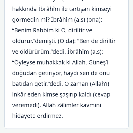
hakkında İbrâhîm ile tartışan kimseyi
görmedin mi? İbrâhîm (a.s) (ona):
“Benim Rabbim ki O, diriltir ve
öldürür.”demişti. (O da): “Ben de diriltir
ve öldürürüm.”dedi. İbrâhîm (a.s):
“Öyleyse muhakkak ki Allah, Güneş’i
doğudan getiriyor, haydi sen de onu
batıdan getir.”dedi. O zaman (Allah’ı)
inkâr eden kimse şaşırıp kaldı (cevap
veremedi). Allah zâlimler kavmini
hidayete erdirmez.