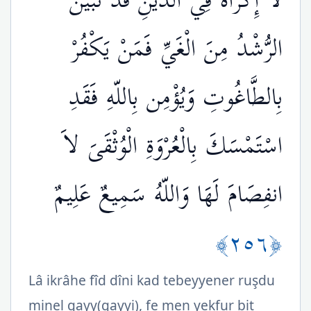
لاَ إِكْرَاهَ فِي الدِّينِ قَد تَّبَيَّنَ
الرُّشْدُ مِنَ الْغَيِّ فَمَنْ يَكْفُرْ
بِالطَّاغُوتِ وَيُؤْمِن بِاللّهِ فَقَدِ
اسْتَمْسَكَ بِالْعُرْوَةِ الْوُثْقَىَ لاَ
انفِصَامَ لَهَا وَاللّهُ سَمِيعٌ عَلِيمٌ
﴿٢٥٦﴾
Lâ ikrâhe fîd dîni kad tebeyyener ruşdu
minel gayy(gayyi), fe men yekfur bit