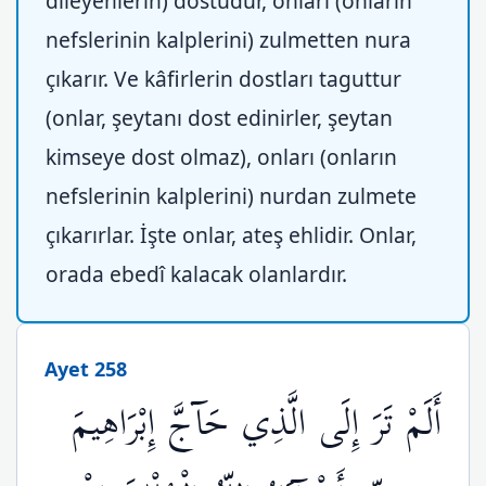
dileyenlerin) dostudur, onları (onların
nefslerinin kalplerini) zulmetten nura
çıkarır. Ve kâfirlerin dostları taguttur
(onlar, şeytanı dost edinirler, şeytan
kimseye dost olmaz), onları (onların
nefslerinin kalplerini) nurdan zulmete
çıkarırlar. İşte onlar, ateş ehlidir. Onlar,
orada ebedî kalacak olanlardır.
Ayet 258
أَلَمْ تَرَ إِلَى الَّذِي حَآجَّ إِبْرَاهِيمَ