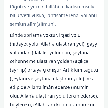
tâgûti ve yu’min billâhi fe kadistemseke
bil urvetil vuskâ, lânfisâme lehâ, vallâhu
semîun alîm(alîmun).
Dînde zorlama yoktur. irşad yolu
(hidayet yolu, Allah’a ulaştıran yol), gayy
yolundan (dalâlet yolundan, şeytana,
cehenneme ulaştıran yoldan) açıkça
(ayrılıp) ortaya çıkmıştır. Artık kim tagutu
(şeytanı ve şeytana ulaştıran yolu) inkâr
edip de Allah’a îmân ederse (mü’min
olur, Allah’a ulaştıran yolu tercih ederse),
böylece o, (Allah’tan) kopması mümkün