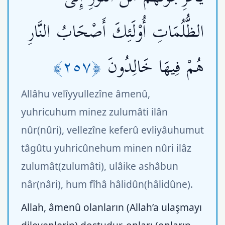
الظُّلُمَاتِ أُوْلَئِكَ أَصْحَابُ النَّارِ
﴿٢٥٧﴾
هُمْ فِيهَا خَالِدُونَ
Allâhu velîyyullezîne âmenû,
yuhricuhum minez zulumâti ilân
nûr(nûri), vellezîne keferû evliyâuhumut
tâgûtu yuhricûnehum minen nûri ilâz
zulumât(zulumâti), ulâike ashâbun
nâr(nâri), hum fîhâ hâlidûn(hâlidûne).
Allah, âmenû olanların (Allah’a ulaşmayı