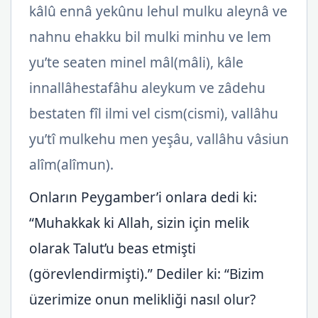
kâlû ennâ yekûnu lehul mulku aleynâ ve
nahnu ehakku bil mulki minhu ve lem
yu’te seaten minel mâl(mâli), kâle
innallâhestafâhu aleykum ve zâdehu
bestaten fîl ilmi vel cism(cismi), vallâhu
yu’tî mulkehu men yeşâu, vallâhu vâsiun
alîm(alîmun).
Onların Peygamber’i onlara dedi ki:
“Muhakkak ki Allah, sizin için melik
olarak Talut’u beas etmişti
(görevlendirmişti).” Dediler ki: “Bizim
üzerimize onun melikliği nasıl olur?