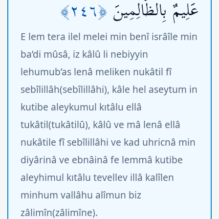
﴿٢٤٦﴾
عَلِيمٌ بِالظَّالِمِينَ
E lem tera ilel melei min benî isrâîle min
ba’di mûsâ, iz kâlû li nebiyyin
lehumub’as lenâ meliken nukâtil fî
sebîlillâh(sebîlillâhi), kâle hel aseytum in
kutibe aleykumul kıtâlu ellâ
tukâtil(tukâtilû), kâlû ve mâ lenâ ellâ
nukâtile fî sebîlillâhi ve kad uhricnâ min
diyârinâ ve ebnâinâ fe lemmâ kutibe
aleyhimul kıtâlu tevellev illâ kalîlen
minhum vallâhu alîmun biz
zâlimîn(zâlimîne).