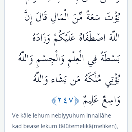
يُؤْتَ سَعَةً مِّنَ الْمَالِ قَالَ إِنَّ
اللّهَ اصْطَفَاهُ عَلَيْكُمْ وَزَادَهُ
بَسْطَةً فِي الْعِلْمِ وَالْجِسْمِ وَاللّهُ
يُؤْتِي مُلْكَهُ مَن يَشَاء وَاللّهُ
﴿٢٤٧﴾
وَاسِعٌ عَلِيمٌ
Ve kâle lehum nebiyyuhum innallâhe
kad bease lekum tâlûtemelikâ(meliken),