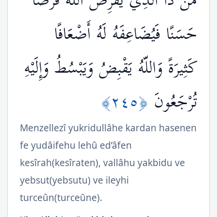
مَّن ذَا الَّذِي يُقْرِضُ اللّهَ قَرْضًا
حَسَنًا فَيُضَاعِفَهُ لَهُ أَضْعَافًا
كَثِيرَةً وَاللّهُ يَقْبِضُ وَيَبْسُطُ وَإِلَيْهِ
﴿٢٤٥﴾
تُرْجَعُونَ
Menzellezî yukridullâhe kardan hasenen
fe yudâifehu lehû ed’âfen
kesîrah(kesîraten), vallâhu yakbidu ve
yebsut(yebsutu) ve ileyhi
turceûn(turceûne).