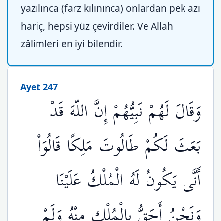
yazılınca (farz kılınınca) onlardan pek azı
hariç, hepsi yüz çevirdiler. Ve Allah
zâlimleri en iyi bilendir.
Ayet 247
وَقَالَ لَهُمْ نَبِيُّهُمْ إِنَّ اللّهَ قَدْ
بَعَثَ لَكُمْ طَالُوتَ مَلِكًا قَالُوَاْ
أَنَّى يَكُونُ لَهُ الْمُلْكُ عَلَيْنَا
وَنَحْنُ أَحَقُّ بِالْمُلْكِ مِنْهُ وَلَمْ