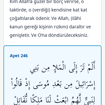
Kim Allah’a güzel bir borç verirse, o
taktirde, o (verdiği) kendisine kat kat
çoğaltılarak ödenir. Ve Allah, (ilâhi
kanun gereği kişinin rızkını) daraltır ve
genişletir. Ve O’na döndürüleceksiniz.
Ayet 246
أَلَمْ تَرَ إِلَى الْمَلإِ مِن بَنِي
إِسْرَائِيلَ مِن بَعْدِ مُوسَى إِذْ قَالُواْ
لِنَبِيٍّ لَّهُمُ ابْعَثْ لَنَا مَلِكًا نُّقَاتِلْ