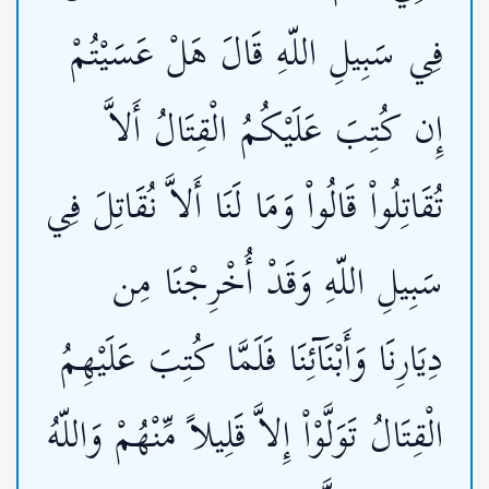
فِي سَبِيلِ اللّهِ قَالَ هَلْ عَسَيْتُمْ
إِن كُتِبَ عَلَيْكُمُ الْقِتَالُ أَلاَّ
تُقَاتِلُواْ قَالُواْ وَمَا لَنَا أَلاَّ نُقَاتِلَ فِي
سَبِيلِ اللّهِ وَقَدْ أُخْرِجْنَا مِن
دِيَارِنَا وَأَبْنَآئِنَا فَلَمَّا كُتِبَ عَلَيْهِمُ
الْقِتَالُ تَوَلَّوْاْ إِلاَّ قَلِيلاً مِّنْهُمْ وَاللّهُ