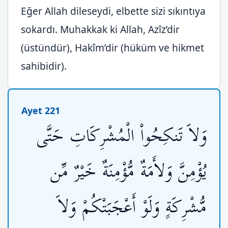
Eğer Allah dileseydi, elbette sizi sıkıntıya
sokardı. Muhakkak ki Allah, Azîz’dir
(üstündür), Hakîm’dir (hüküm ve hikmet
sahibidir).
Ayet 221
وَلاَ تَنكِحُواْ الْمُشْرِكَاتِ حَتَّى
يُؤْمِنَّ وَلأَمَةٌ مُّؤْمِنَةٌ خَيْرٌ مِّن
مُّشْرِكَةٍ وَلَوْ أَعْجَبَتْكُمْ وَلاَ