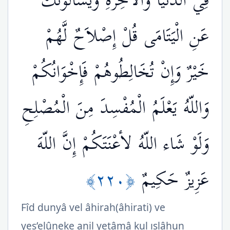
فِي الدُّنْيَا وَالآخِرَةِ وَيَسْأَلُونَكَ
عَنِ الْيَتَامَى قُلْ إِصْلاَحٌ لَّهُمْ
خَيْرٌ وَإِنْ تُخَالِطُوهُمْ فَإِخْوَانُكُمْ
وَاللّهُ يَعْلَمُ الْمُفْسِدَ مِنَ الْمُصْلِحِ
وَلَوْ شَاء اللّهُ لأعْنَتَكُمْ إِنَّ اللّهَ
﴿٢٢٠﴾
عَزِيزٌ حَكِيمٌ
Fîd dunyâ vel âhirah(âhirati) ve
yes’elûneke anil yetâmâ kul ıslâhun