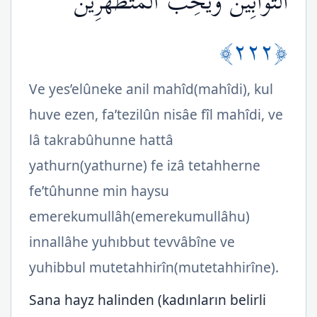
التَّوَّابِينَ وَيُحِبُّ الْمُتَطَهِّرِينَ
﴿٢٢٢﴾
Ve yes’elûneke anil mahîd(mahîdi), kul
huve ezen, fa’tezilûn nisâe fîl mahîdi, ve
lâ takrabûhunne hattâ
yathurn(yathurne) fe izâ tetahherne
fe’tûhunne min haysu
emerekumullâh(emerekumullâhu)
innallâhe yuhıbbut tevvâbîne ve
yuhibbul mutetahhirîn(mutetahhirîne).
Sana hayz halinden (kadınların belirli