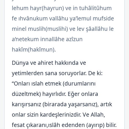
lehum hayr(hayrun) ve in tuhâlitûhum
fe ıhvânukum vallâhu ya’lemul mufside
minel muslih(muslihi) ve lev şâallâhu le
a’netekum innallâhe azîzun
hakîm(hakîmun).
Dünya ve ahiret hakkında ve
yetimlerden sana soruyorlar. De ki:
“Onları ıslah etmek (durumlarını
düzeltmek) hayırlıdır. Eğer onlara
karışırsanız (birarada yaşarsanız), artık
onlar sizin kardeşlerinizdir. Ve Allah,
fesat çıkaranı,ıslâh edenden (ayırıp) bilir.