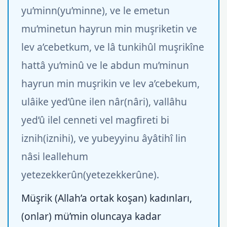
yu’minn(yu’minne), ve le emetun
mu’minetun hayrun min muşriketin ve
lev a’cebetkum, ve lâ tunkihûl muşrikîne
hattâ yu’minû ve le abdun mu’minun
hayrun min muşrikin ve lev a’cebekum,
ulâike yed’ûne ilen nâr(nâri), vallâhu
yed’û ilel cenneti vel magfireti bi
iznih(iznihi), ve yubeyyinu âyâtihî lin
nâsi leallehum
yetezekkerûn(yetezekkerûne).
Müşrik (Allah’a ortak koşan) kadınları,
(onlar) mü’min oluncaya kadar