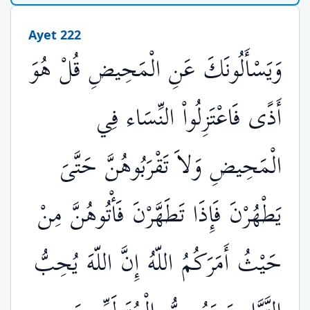
Ayet 222
وَيَسْأَلُونَكَ عَنِ الْمَحِيضِ قُلْ هُوَ
أَذًى فَاعْتَزِلُواْ النِّسَاء فِي
الْمَحِيضِ وَلاَ تَقْرَبُوهُنَّ حَتَّىَ
يَطْهُرْنَ فَإِذَا تَطَهَّرْنَ فَأْتُوهُنَّ مِنْ
حَيْثُ أَمَرَكُمُ اللّهُ إِنَّ اللّهَ يُحِبُّ