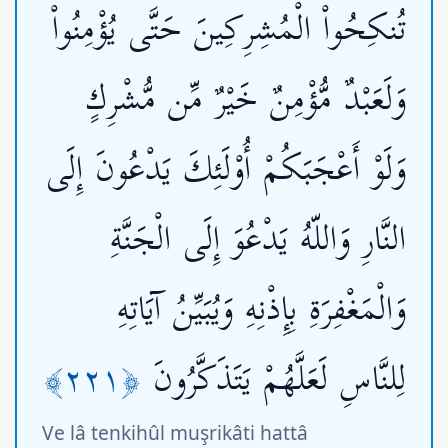
تُنكِحُواْ الْمُشِرِكِينَ حَتَّى يُؤْمِنُواْ
وَلَعَبْدٌ مُّؤْمِنٌ خَيْرٌ مِّن مُّشْرِكٍ
وَلَوْ أَعْجَبَكُمْ أُوْلَئِكَ يَدْعُونَ إِلَى
النَّارِ وَاللّهُ يَدْعُوَ إِلَى الْجَنَّةِ
وَالْمَغْفِرَةِ بِإِذْنِهِ وَيُبَيِّنُ آيَاتِهِ
﴿٢٢١﴾
لِلنَّاسِ لَعَلَّهُمْ يَتَذَكَّرُونَ
Ve lâ tenkihûl muşrikâti hattâ