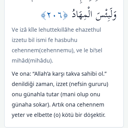
﴿٢٠٦﴾
وَلَبِئْسَ الْمِهَادُ
Ve izâ kîle lehuttekıllâhe ehazethul
izzetu bil ismi fe hasbuhu
cehennem(cehennemu), ve le bi’sel
mihâd(mihâdu).
Ve ona: “Allah’a karşı takva sahibi ol.”
denildiği zaman, izzet (nefsin gururu)
onu günahla tutar (mani olup onu
günaha sokar). Artık ona cehennem
yeter ve elbette (o) kötü bir döşektir.