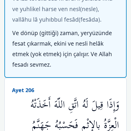
ve yuhlikel harse ven nesl(nesle),
vallâhu lâ yuhıbbul fesâd(fesâda).
Ve dönüp (gittiği) zaman, yeryüzünde
fesat çıkarmak, ekini ve nesli helâk
etmek (yok etmek) için çalışır. Ve Allah
fesadı sevmez.
Ayet 206
وَإِذَا قِيلَ لَهُ اتَّقِ اللّهَ أَخَذَتْهُ
الْعِزَّةُ بِالإِثْمِ فَحَسْبُهُ جَهَنَّمُ