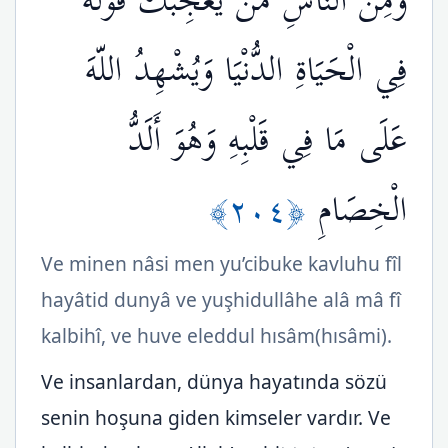
وَمِنَ النَّاسِ مَن يُعْجِبُكَ قَوْلُهُ
فِي الْحَيَاةِ الدُّنْيَا وَيُشْهِدُ اللّهَ
عَلَى مَا فِي قَلْبِهِ وَهُوَ أَلَدُّ
﴿٢٠٤﴾
الْخِصَامِ
Ve minen nâsi men yu’cibuke kavluhu fîl
hayâtid dunyâ ve yuşhidullâhe alâ mâ fî
kalbihî, ve huve eleddul hısâm(hısâmi).
Ve insanlardan, dünya hayatında sözü
senin hoşuna giden kimseler vardır. Ve