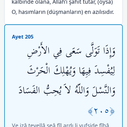
kalbinde olana, Allah’ı şahit tutar, (oysa)
O, hasımların (düşmanların) en azılısıdır.
Ayet 205
وَإِذَا تَوَلَّى سَعَى فِي الأَرْضِ
لِيُفْسِدَ فِيِهَا وَيُهْلِكَ الْحَرْثَ
وَالنَّسْلَ وَاللّهُ لاَ يُحِبُّ الفَسَادَ
﴿٢٠٥﴾
Ve izâ tevellâ seâ fîl ardı li yufside fîhâ