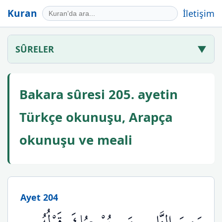
Kuran
İletişim
SÛRELER
▼
Bakara sûresi 205. ayetin
Türkçe okunuşu, Arapça
okunuşu ve meali
Ayet 204