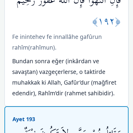
فَإِنِ انتَهَوْاْ فَإِنَّ اللّهَ غَفُورٌ رَّحِيمٌ
﴿١٩٢﴾
Fe inintehev fe innallâhe gafûrun
rahîm(rahîmun).
Bundan sonra eğer (inkârdan ve
savaştan) vazgeçerlerse, o taktirde
muhakkak ki Allah, Gafûr’dur (mağfiret
edendir), Rahîm’dir (rahmet sahibidir).
Ayet 193