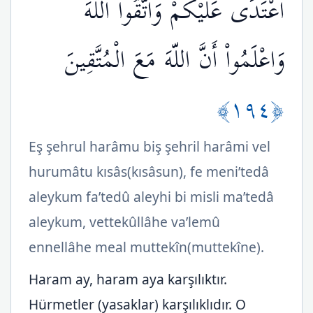
اعْتَدَى عَلَيْكُمْ وَاتَّقُواْ اللّهَ
وَاعْلَمُواْ أَنَّ اللّهَ مَعَ الْمُتَّقِينَ
﴿١٩٤﴾
Eş şehrul harâmu biş şehril harâmi vel
hurumâtu kısâs(kısâsun), fe meni’tedâ
aleykum fa’tedû aleyhi bi misli ma’tedâ
aleykum, vettekûllâhe va’lemû
ennellâhe meal muttekîn(muttekîne).
Haram ay, haram aya karşılıktır.
Hürmetler (yasaklar) karşılıklıdır. O