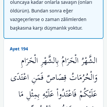
oluncaya kadar onlarla savaşın (onları
öldürün). Bundan sonra eğer
vazgeçerlerse o zaman zâlimlerden
başkasına karşı düşmanlık yoktur.
Ayet 194
الشَّهْرُ الْحَرَامُ بِالشَّهْرِ الْحَرَامِ
وَالْحُرُمَاتُ قِصَاصٌ فَمَنِ اعْتَدَى
عَلَيْكُمْ فَاعْتَدُواْ عَلَيْهِ بِمِثْلِ مَا