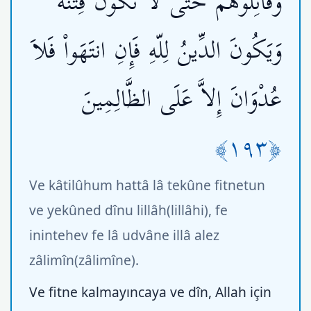
وَقَاتِلُوهُمْ حَتَّى لاَ تَكُونَ فِتْنَةٌ
وَيَكُونَ الدِّينُ لِلّهِ فَإِنِ انتَهَواْ فَلاَ
عُدْوَانَ إِلاَّ عَلَى الظَّالِمِينَ
﴿١٩٣﴾
Ve kâtilûhum hattâ lâ tekûne fitnetun
ve yekûned dînu lillâh(lillâhi), fe
inintehev fe lâ udvâne illâ alez
zâlimîn(zâlimîne).
Ve fitne kalmayıncaya ve dîn, Allah için